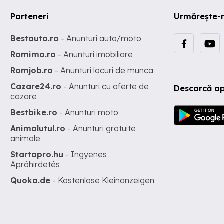
Parteneri
Urmărește-
Bestauto.ro
- Anunturi auto/moto
Romimo.ro
- Anunturi imobiliare
Romjob.ro
- Anunturi locuri de munca
Cazare24.ro
- Anunturi cu oferte de
Descarcă ap
cazare
Bestbike.ro
- Anunturi moto
Animalutul.ro
- Anunturi gratuite
animale
Startapro.hu
- Ingyenes
Apróhirdetés
Quoka.de
- Kostenlose Kleinanzeigen