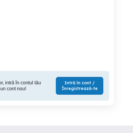
ngajez sofer tir cu
Angajăm șofer profesionist
Conducator autobetoniera
experienta
categoria C+E
Urziceni
Urziceni
r, intră în contul tău
Intră în cont /
Înregistrează-te
 un cont nou!