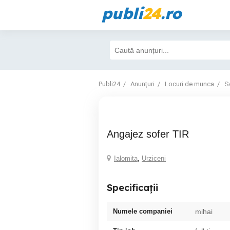
publi
24
.ro
Publi24
Anunțuri
Locuri de munca
S
Angajez sofer TIR
Ialomita
,
Urziceni
Specificații
Numele companiei
mihai