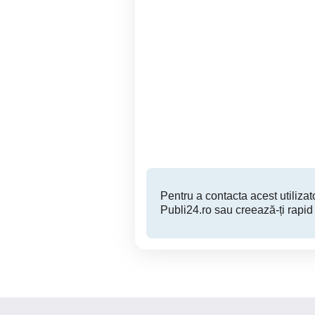
Angajăm Șoferi Tir (C+E)
A
Urziceni, Ialomița
Urziceni
Pentru a contacta acest utilizato
Publi24.ro sau creează-ți rapid