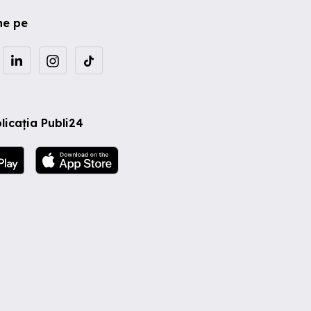
ne pe
licația Publi24