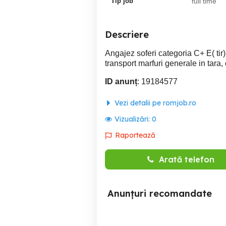
Tip job
full time
Descriere
Angajez soferi categoria C+ E( tir)
transport marfuri generale in tara, o
ID anunț
: 19184577
Vezi detalii pe romjob.ro
Vizualizări:
0
Raportează
Arată telefon
Anunțuri recomandate