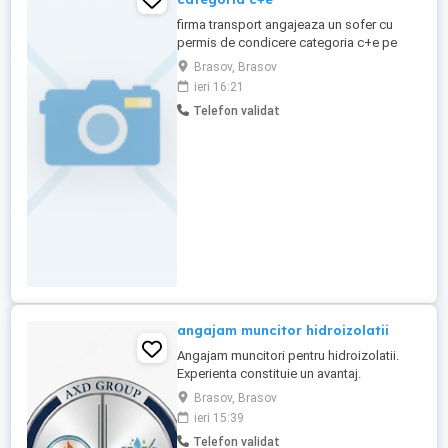
firma transport angajeaza un sofer cu
permis de condicere categoria c+e pe
comunitate ,cursele se face din
Brasov, Brasov
barcelona,girona-fr -bel ,garajul este la
ieri 16:21
girona ,se lucreaza in timpi normali de
Telefon validat
condus ,se face 45h la garaj, penru mai
multe relati la tef..multumesc
angajam muncitor hidroizolatii
Angajam muncitori pentru hidroizolatii.
Experienta constituie un avantaj.
Deasemenea daca nu aveti experienta nu
Brasov, Brasov
este o problema, totul se invata daca
ieri 15:39
exista dorinta. pentru mai multe detalii va
Telefon validat
rugam sa ne contactati la numarul din