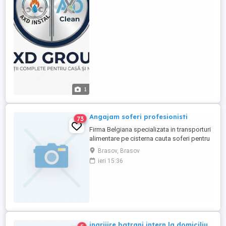
anunt.
1
Angajam soferi profesionisti
73
Firma Belgiana specializata in transporturi
alimentare pe cisterna cauta soferi pentru
comunitate perioada de munca este 8
Brasov, Brasov
saptamani cu 2 saptamani in RO salariu
ieri 15:36
atractiv,conditi de munca bune,traininguri
de formare pentru soferi mai multr detali
la tel:0032498875111
ingrijire batrani intern la domiciliu