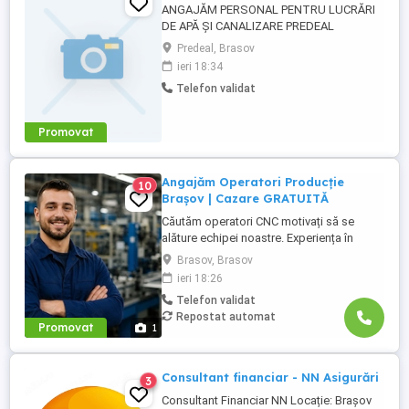
ANGAJĂM PERSONAL PENTRU LUCRĂRI
DE APĂ ȘI CANALIZARE PREDEAL
Societate de construcții angajează, pentru
Predeal, Brasov
șantierul din Predeal: Muncitori calificați și
ieri 18:34
necalificați Instalatori rețele apă-canal
Telefon validat
Sudori PEHD (avantaj) Maiștri Șefi de
echipă (avantaj) Oferim: Salariu atractiv, în
funcție de experiență ...
Promovat
Angajăm Operatori Producție
10
Brașov | Cazare GRATUITĂ
Căutăm operatori CNC motivați să se
alăture echipei noastre. Experiența în
domeniu reprezintă un avantaj. Oferim:
Brasov, Brasov
Cazare GRATUITĂ în apartamente complet
ieri 18:26
utilate; Pachet salarial atractiv; Transport
Telefon validat
local asigurat; Ore suplimentare plătite cu
Repostat automat
200%; Spor de noapte de 25%; Prime de
Promovat
1
sărbători ...
Consultant financiar - NN Asigurări
3
Consultant Financiar NN Locație: Brașov