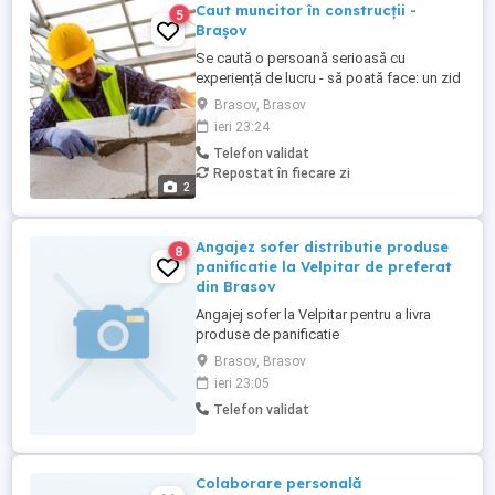
Caut muncitor în construcții -
5
Brașov
Se caută o persoană serioasă cu
experiență de lucru - să poată face: un zid
de cărămidă DREPT, confecționare
Brasov, Brasov
cofrag, montare gresie, montare faianță,
ieri 23:24
tencuit, gletuit. NU este necesar să care
Telefon validat
sau să ridice lucruri grele.
Repostat în fiecare zi
2
Angajez sofer distributie produse
8
panificatie la Velpitar de preferat
din Brasov
Angajej sofer la Velpitar pentru a livra
produse de panificatie
Brasov, Brasov
ieri 23:05
Telefon validat
Colaborare personală