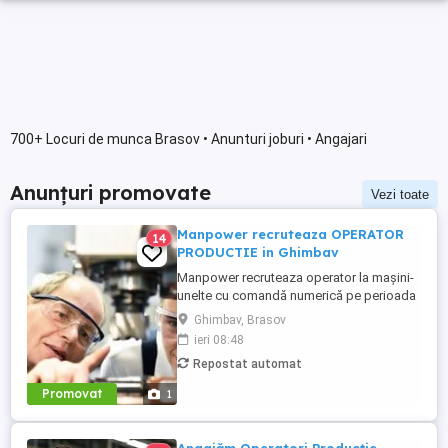
700+ Locuri de munca Brasov • Anunturi joburi • Angajari
Anunțuri promovate
Vezi toate
Manpower recruteaza OPERATOR
14
PRODUCTIE in Ghimbav
Manpower recruteaza operator la maşini-
unelte cu comandă numerică pe perioada
nedeterminata pentru o companie din
Ghimbav, Brasov
Ghimbav conform urmatoarelor cerinte: -
ieri 08:48
disponibilitate de a lucra in 3 schimburi; -
Repostat automat
experienta in productie pe utilaje.
PROGRAMARE INTERVIU LA NUMARUL:
Promovat
1
0729800721 BENEFICII: - salariu ...