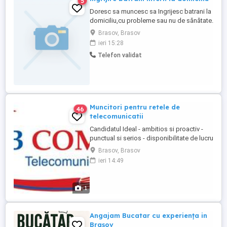
5
Doresc sa muncesc sa Ingrijesc batrani la
domiciliu,cu probleme sau nu de sănătate.
Am experienta nefumatoare.Ma ocup de
Brasov, Brasov
cumparaturi.mancare.curatenie.admibistrare
ieri 15:28
medicamente. Cerere serioasa.
Telefon validat
Muncitori pentru retele de
46
telecomunicatii
Candidatul Ideal - ambitios si proactiv -
punctual si serios - disponibilitate de lucru
conform unui program stabilit - carnet de
Brasov, Brasov
conducere categoria B - potential de lucru
ieri 14:49
sub presiune - capacitate de alternanta in
munca individuala si in echipa - capacitate
de efort prelungit - disponibil si pentru ...
1
Angajam Bucatar cu experiența in
Brașov