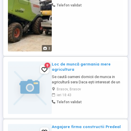
munca și un salar atractiv. Se cere permis
Telefon validat
de conducere si seriozitate. Detalii la
telefon
2
Loc de muncă germania mere
9
agricultura
Se caută oameni dornicii de munca in
agricultură sera Daca ești interesat de un
loc de muncă în industria agriculturii va
Brasov, Brasov
putem oferii -Se lucrează de luni până
ieri 18:43
sâmbătă 8 ore pe zi - Se lucrează la
Telefon validat
cules mere cules castraveți - Se oferă
salariu de 2200 euro net plus se poate
lucra ore suplimentare ...
Angajare firma constructii Predeal