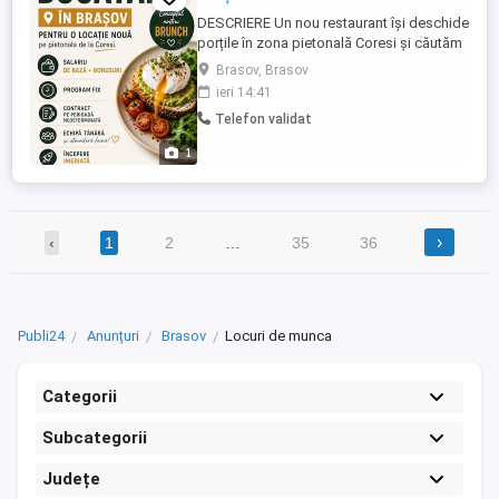
DESCRIERE Un nou restaurant își deschide
porțile în zona pietonală Coresi și căutăm
un bucătar pasionat, organizat și dornic
Brasov, Brasov
să contribuie la construirea unei echipe de
ieri 14:41
la zero. Dacă îți place să gătești cu atenție
Telefon validat
la detalii, să lucrezi într-un mediu
profesionist și îți dorești să faci parte
1
dintr-un ...
›
‹
1
2
…
35
36
Publi24
Anunțuri
Brasov
Locuri de munca
Categorii
Subcategorii
Județe