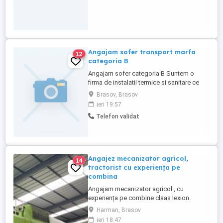
Angajam sofer transport marfa
12
categoria B
Angajam sofer categoria B Suntem o
firma de instalatii termice si sanitare ce
activeaza in Judetul Brasov si Prahova.
Brasov, Brasov
Atribuții și Responsabilități Principale:
ieri 19:57
Transport: Efectuarea deplasărilor
Telefon validat
conform itinerariului și instrucțiunilor
primite. Întreținere: Verificarea stării
tehnice a vehiculului ...
Angajez mecanizator agricol,
14
tractorist cu experiența pe
combina
Angajam mecanizator agricol , cu
experiența pe combine claas lexion.
Facem prestări servicii in mai multe județe.
Harman, Brasov
Asigurăm cazare , mâncare, cartea de
ieri 18:47