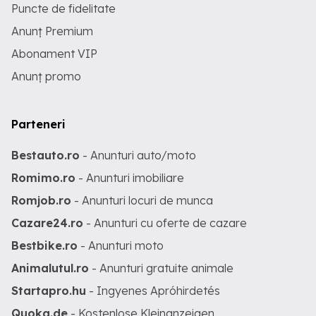
Puncte de fidelitate
Anunț Premium
Abonament VIP
Anunț promo
Parteneri
Bestauto.ro
- Anunturi auto/moto
Romimo.ro
- Anunturi imobiliare
Romjob.ro
- Anunturi locuri de munca
Cazare24.ro
- Anunturi cu oferte de cazare
Bestbike.ro
- Anunturi moto
Animalutul.ro
- Anunturi gratuite animale
Startapro.hu
- Ingyenes Apróhirdetés
Quoka.de
- Kostenlose Kleinanzeigen