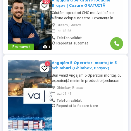
Angajăm Operatori Producție
10
Brașov | Cazare GRATUITĂ
Căutăm operatori CNC motivați să se
alăture echipei noastre. Experiența în
domeniu reprezintă un avantaj. Oferim:
Brasov, Brasov
Cazare GRATUITĂ în apartamente complet
ieri 18:26
utilate; Pachet salarial atractiv; Transport
Telefon validat
local asigurat; Ore suplimentare plătite cu
Repostat automat
200%; Spor de noapte de 25%; Prime de
Promovat
1
sărbători ...
Angajăm 5 Operatori montaj in 3
4
schimburi (Ghimbav, Brașov)
Bun venit! Angajăm 5 Operatori montaj, cu
experiență minim în productie (prelucrari
prin aschiere). Căutăm persoane serioase,
Ghimbav, Brasov
dornice să învețe și să muncească, se va
azi 01:41
oferi instruire la locul de muncă. Program:
Telefon validat
3 schimburi - schimbul 1: 06.45-14.30 -
Repostat la fiecare 6 ore
schimbul 2: 14.30-22.30 - schimbul 3:
22.30-6:30 ...