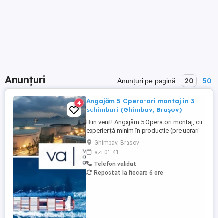
Anunțuri
20
50
Anunțuri pe pagină:
Angajăm 5 Operatori montaj in 3
4
schimburi (Ghimbav, Brașov)
Bun venit! Angajăm 5 Operatori montaj, cu
experiență minim în productie (prelucrari
prin aschiere). Căutăm persoane serioase,
Ghimbav, Brasov
dornice să învețe și să muncească, se va
azi 01:41
oferi instruire la locul de muncă. Program:
Telefon validat
3 schimburi - schimbul 1: 06.45-14.30 -
Repostat la fiecare 6 ore
schimbul 2: 14.30-22.30 - schimbul 3:
22.30-6:30 ...