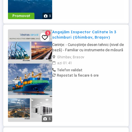
Promovat
3
Angajăm Inspector Calitate în 3
3
schimburi (Ghimbav, Brașov)
Cerințe: - Cunoștințe desen tehnic (nivel de
bază) - Familiar cu instrumente de măsură
și control (ex. șubler) - Limba engleză
Ghimbav, Brasov
(nivel incepator) - Cunoștințe operare PC
azi 01:41
(email, Excel) - Abilități bune de lucru în
Telefon validat
echipă, comunicare și atenție la detalii -
Repostat la fiecare 6 ore
Disponibilitate pentru lucru în 3 schimburi
...
5