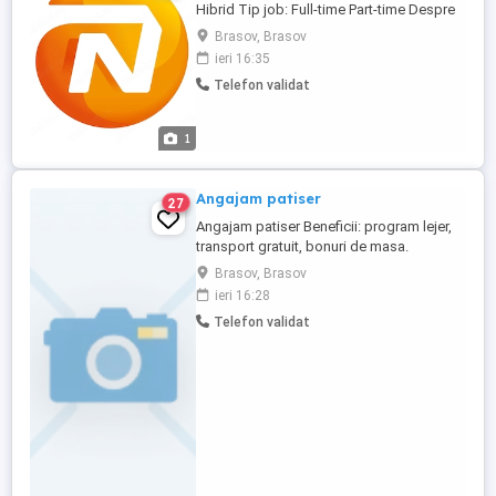
Hibrid Tip job: Full-time Part-time Despre
rol: Căutăm persoane motivate, orientate
Brasov, Brasov
către rezultate și dezvoltare profesională,
ieri 16:35
care doresc să construiască relații de
Telefon validat
încredere cu clienții și să îi ajute să ia
decizii financiare inteligente.
Responsabilități: Identificarea ...
1
Angajam patiser
27
Angajam patiser Beneficii: program lejer,
transport gratuit, bonuri de masa.
Brasov, Brasov
ieri 16:28
Telefon validat