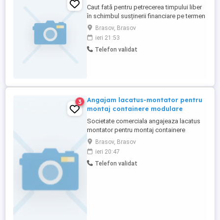
Caut fată pentru petrecerea timpului liber
în schimbul susținerii financiare pe termen
lung.
Brasov, Brasov
ieri 21:53
Telefon validat
Angajam lacatus-montator pentru
3
montaj containere modulare
Societate comerciala angajeaza lacatus
montator pentru montaj containere
modulare, cu domiciliul in Brasov sau
Brasov, Brasov
imprejurimi, program de lucru luni - vineri.
ieri 20:47
Pentru detalii sunati la telefon , luni - joi.
Telefon validat