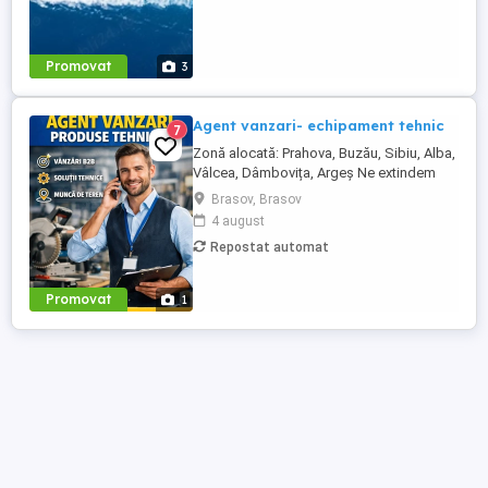
Promovat
3
Agent vanzari- echipament tehnic
7
Zonă alocată: Prahova, Buzău, Sibiu, Alba,
Vâlcea, Dâmbovița, Argeș Ne extindem
echipa de vânzări și căutăm un Agent
Brasov, Brasov
Vânzări Soluții Tehnice, orientat către
4 august
rezultate, cu experiență în vânzări B2B și
Repostat automat
interes pentru domeniul tehnic. Candidatul
ideal Abilități excelente de comunicare și
negociere Capacitate ...
Promovat
1