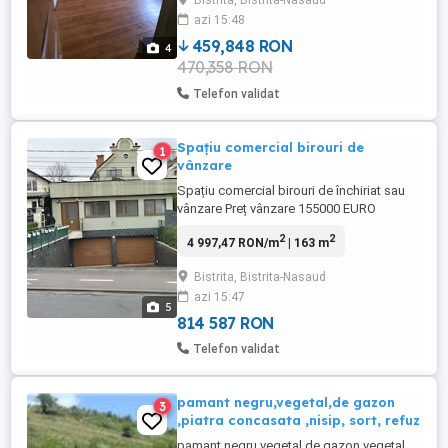
Bistrita, Bistrita-Nasaud
Someșană
azi 15:48
459,848 RON
4
470,358 RON
Telefon validat
Spațiu comercial birouri de
1
vânzare
Spațiu comercial birouri de închiriat sau
vânzare Preț vânzare 155000 EURO
Cladirea este formată din: DEMISOL: -
2
2
4 997,47 RON/m
| 163 m
Garaj -magazie -arhiva -hol -wc PARTER: -3
încăperi (birouri) -bucatarie -hol -casa
Bistrita, Bistrita-Nasaud
scării
azi 15:47
5
814 587 RON
Telefon validat
pamant negru,vegetal,de gazon
3
,piatra concasata ,nisip, sort, refuz
pamant negru,vegetal,de gazon vegetal