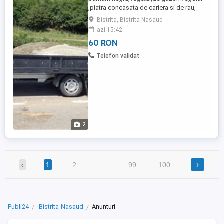
,piatra concasata de cariera si de rau,
nisip , sort, refuz, umplutura si alte
Bistrita, Bistrita-Nasaud
agregate balastiera si cariera
azi 15:42
60 RON
Telefon validat
2
›
‹
1
2
…
99
100
Publi24
Bistrita-Nasaud
Anunturi