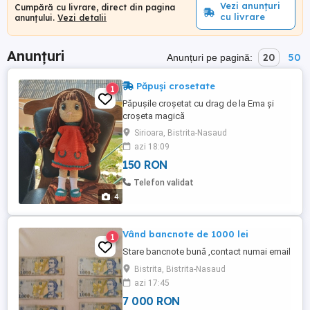
Vezi anunțuri
Cumpără cu livrare, direct din pagina
cu livrare
anunțului.
Vezi detalii
Anunțuri
20
50
Anunțuri pe pagină:
Păpuși crosetate
1
Păpușile croșetat cu drag de la Ema și
croșeta magică
Sirioara, Bistrita-Nasaud
azi 18:09
150 RON
Telefon validat
4
Vând bancnote de 1000 lei
1
Stare bancnote bună ,contact numai email
Bistrita, Bistrita-Nasaud
azi 17:45
7 000 RON