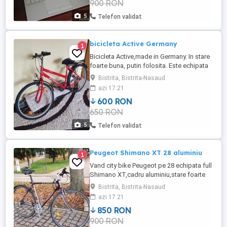
900 RON
5
Telefon validat
bicicleta Active Germany
1
Bicicleta Active,made in Germany. In stare
foarte buna, putin folosita. Este echipata
complet,inclusiv dinam,anvelope in stare
Bistrita, Bistrita-Nasaud
foarte buna,frane la fel,totul ok.
azi 17:21
600 RON
650 RON
5
Telefon validat
Peugeot Shimano XT 28 aluminiu
1
Vand city bike Peugeot pe 28 echipata full
Shimano XT,cadru aluminiu,stare foarte
buna.
Bistrita, Bistrita-Nasaud
azi 17:21
850 RON
900 RON