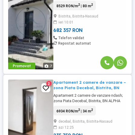
Valea Ghinzii la 3 minute de podul Jelnii
2
2
8529 RON/m
| 80 m
Plan parter suprafața de 80 mp utili ,
formata din bucătărie, living open space,
Bistrita, Bistrita-Nasaud
doua dormitoare, baie, dressing -
ieri 10:01
posibilitatea de mansarde în suprafața de
40 mp . -terasa acoperita ...
682 357 RON
Telefon validat
Repostat automat
Promovat
7
Apartament 2 camere de vanzare –
2
zona Piata Decebal, Bistrita, BN
Apartament 2 camere de vanzare ndash;
zona Piata Decebal, Bistrita, BN ALPHA
IMOBILIARE BISTRITA va propune spre
2
2
6934 RON/m
| 34 m
vanzare un apartament cu 2 camere, situat
intr-o zona foarte buna a municipiului
decebal, Bistrita, Bistrita-Nasaud
Bistrita, in apropiere de Piata Decebal,
azi 12:25
avand acces facil la magazine,
supermarketuri, statii de transport, ...