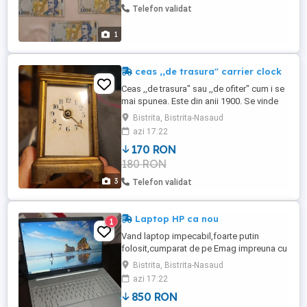
Telefon validat
1
ceas ,,de trasura" carrier clock
Ceas ,,de trasura" sau ,,de ofiter" cum i se
mai spunea. Este din anii 1900. Se vinde
exact cum se vede in poze,cred ca nu
Bistrita, Bistrita-Nasaud
functioneaza deoarece lipseste o rotița
azi 17:22
din mecanism dupa cum mi-a zis un
170 RON
ceasornicar. In consecință se vinde pentru
180 RON
piese de schimb,recondiționare sau
obiect de decor.
3
Telefon validat
Laptop HP ca nou
1
Vand laptop impecabil,foarte putin
folosit,cumparat de pe Emag impreuna cu
o husa originala dedicata si bineinteles
Bistrita, Bistrita-Nasaud
incarcatorul original. Are display de 15 full
azi 17:22
HD, procesor Intel Pentium Gold, hard
850 RON
SSD 250