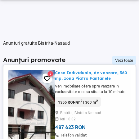
Anunturi gratuite Bistrita-Nasaud
Anunțuri promovate
Vezi toate
Casa Individuala, de vanzare, 360
7
mp, zona Piatra Fantanele
Ven Imobiliare ofera spre vanzare in
exclusivitate o casa situata la 10 minute
de Piatra Fantanele, casa este construita
2
2
1355 RON/m
| 360 m
din BCA,acoperita cu tabla,compusa din 4
camere,2 bai,bucatarie ,salon,2
Bistrita, Bistrita-Nasaud
balcoane,suprafata utila fiind de 360mp
ieri 10:02
,terenul aferent este de 1000mp,racordata
la apa,electricitate,casa ...
487 623 RON
Telefon validat