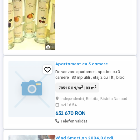
1
Apartament cu 3 camere
De vanzare apartament spatios cu 3
camere , 83 mp utili , etaj 2 cu lift , bloc
NOU , bulevardul Independentei , zona
2
2
7851 RON/m
| 83 m
Kaufland Apartament spatios , bine
compartimentat , luminos pe tot parcursul
Independentei, Bistrita, Bistrita-Nasaud
zileie , calduros , asigura cheltuieli mici la
azi 16:54
intretinere Apartamentul se vinde mobilat
si ...
651 670 RON
Telefon validat
Vând Smart,an 2004,0.8cdi.