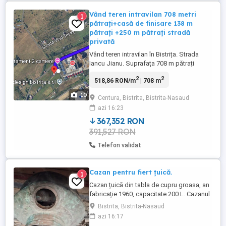
Vând teren intravilan 708 metri
1
pătrați+casă de finisare 138 m
pătrați +250 m pătrați stradă
privată
Vând teren intravilan în Bistrița. Strada
Iancu Jianu. Suprafața 708 m pătrați
+casă de finisare 138 m pătrați +250m
2
2
518,86 RON/m
| 708 m
pătrați proprietate stradă privată. Utilități
la 150 m la întrarea pe strada privată.
10
Centura, Bistrita, Bistrita-Nasaud
Fântână în curte. Proprietate intabulata.
azi 16:23
Informații suplimentare la telefon. Preț în
euro usor ...
367,352 RON
391,527 RON
Telefon validat
Cazan pentru fiert țuică.
1
Cazan țuică din tabla de cupru groasa, an
fabricație 1960, capacitate 200 L. Cazanul
nu a funcționat din anul 1990 pana în
Bistrita, Bistrita-Nasaud
prezent.
azi 16:17