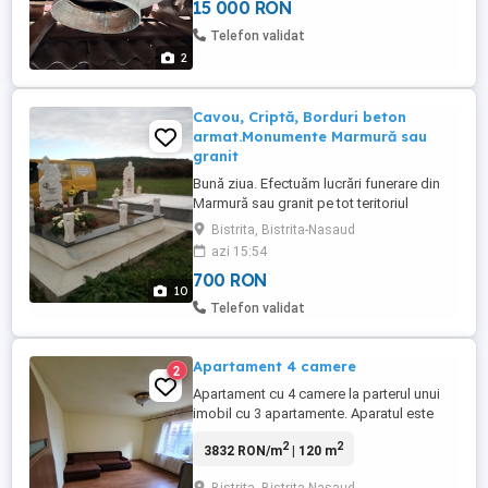
15 000 RON
Telefon validat
2
Cavou, Criptă, Borduri beton
armat.Monumente Marmură sau
granit
Bună ziua. Efectuăm lucrări funerare din
Marmură sau granit pe tot teritoriul
României.Pemtru mai multe informații ne
Bistrita, Bistrita-Nasaud
puteți contacta la tel. Facebook Amenajări
azi 15:54
Morminte Bistrița .
700 RON
10
Telefon validat
Apartament 4 camere
2
Apartament cu 4 camere la parterul unui
imobil cu 3 apartamente. Aparatul este
format din: - 3 dormitoare - living -
2
2
3832 RON/m
| 120 m
bucatarie separată - baie - 2 holuri - 2
terase - 300 mp curte comuna Zona Casa