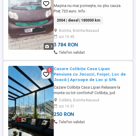
Mașina nu mai pornește, nu știu cauza.
Preț 720 euro. Info .
2004 | diesel | 180000 km
Bistrita, Bistrita-Nasaud
azi 16:45
3 784 RON
3
Telefon validat
Cazare Colibița Casa Lipan
3
Pensiune cu Jacuzzi, Foișor, Loc de
Joacă | Aproape de Lac și SPA
Cazare Colibița Casa Lipan Relaxare la
munte cu tot confortul! Colibița, jud.
Bistrița-Năsăud în inima naturii, aproape
Colibita, Bistrita-Nasaud
de lac, pădure și centrul SPA! Bine ați venit
azi 16:31
la Cazare Colibița Casa Lipan locul ideal
250 RON
pentru familii, grupuri de prieteni sau
cupluri care vor să evadeze în natură fără
Telefon validat
să ...