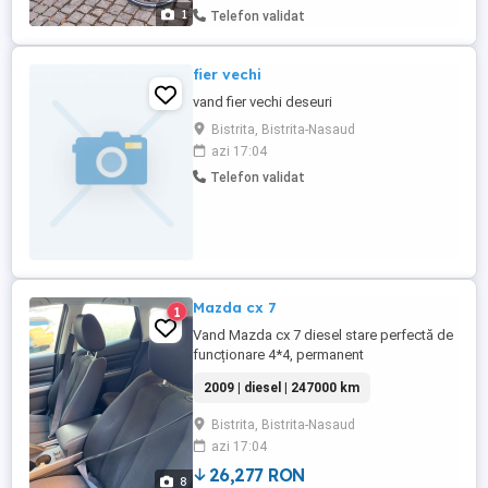
1
Telefon validat
fier vechi
vand fier vechi deseuri
Bistrita, Bistrita-Nasaud
azi 17:04
Telefon validat
Mazda cx 7
1
Vand Mazda cx 7 diesel stare perfectă de
funcționare 4*4, permanent
2009 | diesel | 247000 km
Bistrita, Bistrita-Nasaud
azi 17:04
26,277 RON
8