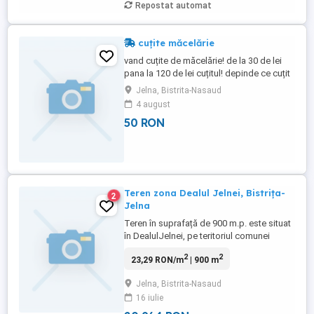
Repostat automat
cuțite măcelărie
vand cuțite de măcelărie! de la 30 de lei
pana la 120 de lei cuțitul! depinde ce cuțit
doriți ! pentru mai multe detalii ! va aștept
Jelna, Bistrita-Nasaud
in privat
4 august
50 RON
Teren zona Dealul Jelnei, Bistrița-
2
Jelna
Teren în suprafață de 900 m.p. este situat
în DealulJelnei, pe teritoriul comunei
Budacu de Jos, într-o zonă modernă și
2
2
23,29 RON/m
| 900 m
foarte solicitată, cu multe case noi și cu o
panoramă frumoasă asupra Văii
Jelna, Bistrita-Nasaud
Budacului și Munților Călimani. Acces la
16 iulie
drum public în curs de asfaltare. Curent,
apă potabilă și canalizare ...