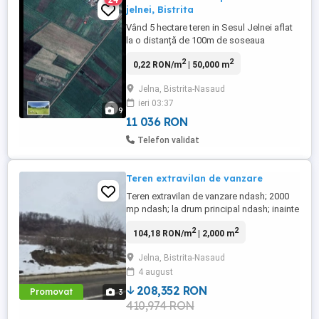
jelnei, Bistrita
Vând 5 hectare teren in Sesul Jelnei aflat
la o distanță de 100m de soseaua
principala .Mai am o parcela de
2
2
0,22 RON/m
| 50,000 m
2,37hectare de închiriat. Terenul este
îngrădit in totalitate. Utilități : Apa + curent
Jelna, Bistrita-Nasaud
pe teren și canalizarea la 100m de teren.
ieri 03:37
Preț : 2100 euro ar Dacă sunteți interesat
9
va rog sa mă contactați ...
11 036 RON
Telefon validat
Teren extravilan de vanzare
Teren extravilan de vanzare ndash; 2000
mp ndash; la drum principal ndash; inainte
de intrare in Jelna Se ofera spre vanzare
2
2
104,18 RON/m
| 2,000 m
teren extravilan, conform pozelor, situat
inainte de intrarea in localitatea Jelna, pe
Jelna, Bistrita-Nasaud
partea stanga, judetul Bistrita-Nasaud, cu
4 august
deschidere la drumul principal. Suprafata
totala: ...
208,352 RON
Promovat
3
410,974 RON