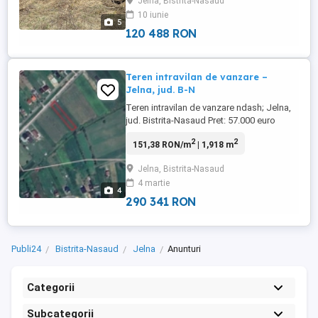
Jelna, Bistrita-Nasaud
locuință sau investiție Priveliște frumoasă
10 iunie
și aer curat Locație excelentă, ...
5
120 488 RON
Teren intravilan de vanzare –
Jelna, jud. B-N
Teren intravilan de vanzare ndash; Jelna,
jud. Bistrita-Nasaud Pret: 57.000 euro
ndash; usor negociabil Va propunem spre
2
2
151,38 RON/m
| 1,918 m
vanzare un teren intravilan cu suprafata de
1.918 mp, situat in localitatea Jelna,
Jelna, Bistrita-Nasaud
judetul Bistrita-Nasaud, intr-o zona
4 martie
linistita, in apropiere de Terenul Sintetic,
4
cu acces direct ...
290 341 RON
Publi24
Bistrita-Nasaud
Jelna
Anunturi
Categorii
Subcategorii