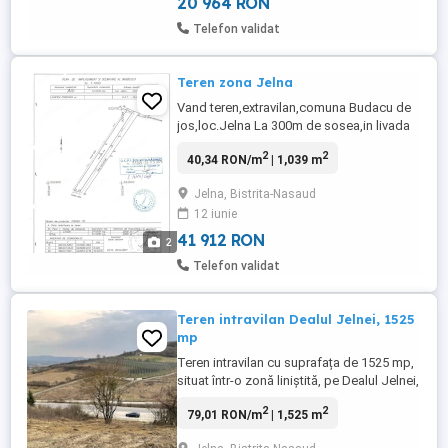
20 964 RON
Telefon validat
Teren zona Jelna
Vand teren,extravilan,comuna Budacu de
jos,loc.Jelna La 300m de sosea,in livada
la paraul pietrii,pozitie sudica,1039 m
2
2
40,34 RON/m
| 1,039 m
,intabulat cu acte in regula si impozit
platit.terenul are 8x135 cu marginire la 2
Jelna, Bistrita-Nasaud
drumuri de exploatare,unul pe 8 si altul pe
12 iunie
135.terenul este curat si are si o
fantana.pe traseu s-au ...
41 912 RON
2
Telefon validat
Teren intravilan Dealul Jelnei, 1525
mp
Teren intravilan cu suprafața de 1525 mp,
situat într-o zonă liniștită, pe Dealul Jelnei,
cu acces direct la drum județean. Front
2
2
79,01 RON/m
| 1,525 m
stradal: 19 m Acces facil, direct din drumul
principal Zonă în dezvoltare, ideală pentru