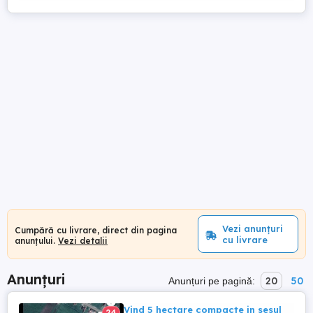
Vezi anunțuri
Cumpără cu livrare, direct din pagina
cu livrare
anunțului.
Vezi detalii
Anunțuri
20
50
Anunțuri pe pagină:
Vind 5 hectare compacte in sesul
24