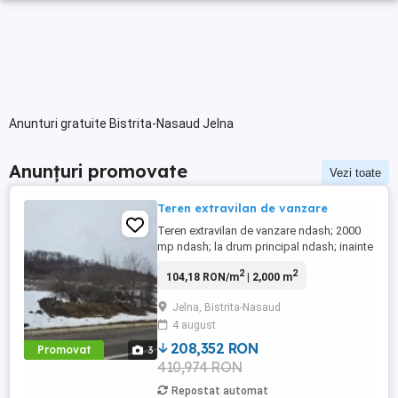
Anunturi gratuite Bistrita-Nasaud Jelna
Anunțuri promovate
Vezi toate
Teren extravilan de vanzare
Teren extravilan de vanzare ndash; 2000
mp ndash; la drum principal ndash; inainte
de intrare in Jelna Se ofera spre vanzare
2
2
104,18 RON/m
| 2,000 m
teren extravilan, conform pozelor, situat
inainte de intrarea in localitatea Jelna, pe
Jelna, Bistrita-Nasaud
partea stanga, judetul Bistrita-Nasaud, cu
4 august
deschidere la drumul principal. Suprafata
totala: ...
208,352 RON
Promovat
3
410,974 RON
Repostat automat