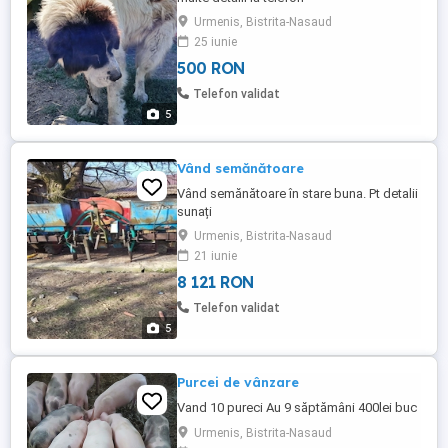
Urmenis, Bistrita-Nasaud
25 iunie
500 RON
Telefon validat
5
Vând semănătoare
Vând semănătoare în stare buna. Pt detalii
sunați
Urmenis, Bistrita-Nasaud
21 iunie
8 121 RON
Telefon validat
5
Purcei de vânzare
Vand 10 pureci Au 9 săptămâni 400lei buc
Urmenis, Bistrita-Nasaud