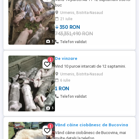
buc
Urmenis, Bistrita-Nasaud
21 iulie
350 RON
743,351,490 RON
3
Telefon validat
De vinzare
1
Vind 10 purcei intarcati de 12 saptamini.
Urmenis, Bistrita-Nasaud
6 iulie
1 RON
Telefon validat
3
Vând câine ciobănesc de Bucovina
1
Vând câine ciobănesc de Bucovina, mai
multe detalii la telefon