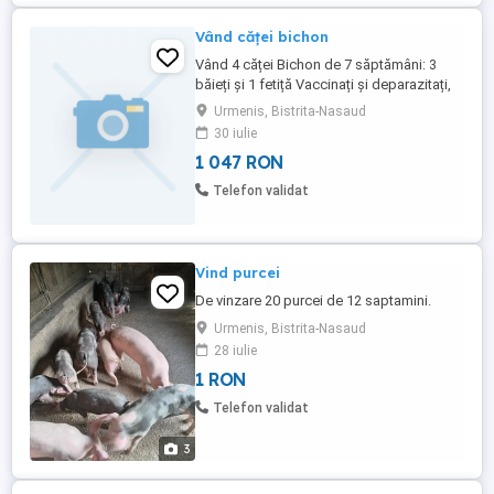
Vând căței bichon
Vând 4 căței Bichon de 7 săptămâni: 3
băieți și 1 fetiță Vaccinați și deparazitați,
foarte jucăuși, dornici să-și cunoască
Urmenis, Bistrita-Nasaud
stăpânul!
30 iulie
1 047 RON
Telefon validat
Vind purcei
De vinzare 20 purcei de 12 saptamini.
Urmenis, Bistrita-Nasaud
28 iulie
1 RON
Telefon validat
3