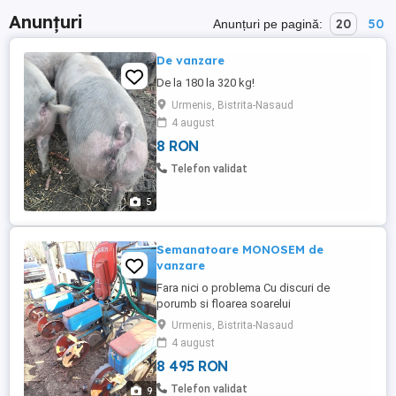
Anunțuri
20
50
Anunțuri pe pagină:
De vanzare
De la 180 la 320 kg!
Urmenis, Bistrita-Nasaud
4 august
8 RON
Telefon validat
5
Semanatoare MONOSEM de
vanzare
Fara nici o problema Cu discuri de
porumb si floarea soarelui
Urmenis, Bistrita-Nasaud
4 august
8 495 RON
Telefon validat
9