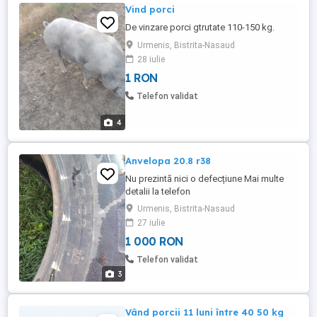
Vind porci
De vinzare porci gtrutate 110-150 kg.
Urmenis, Bistrita-Nasaud
28 iulie
1 RON
Telefon validat
4
Anvelopa 20.8 r38
Nu prezintă nici o defecțiune Mai multe
detalii la telefon
Urmenis, Bistrita-Nasaud
27 iulie
1 000 RON
Telefon validat
3
Vând porcii 11 luni între 40 50 kg