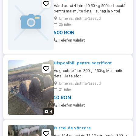
Vând porci 4 intre 40 50 kg 500 lei bucată
pentru mai multe detalii sunați la Nr tel
Urmenis, Bistrita-Nasaud
25 iulie
500 RON
Telefon validat
Disponibili pentru sacrificat
Au greutate între 200 și 250kg Mai multe
detalii la telefon
Urmenis, Bistrita-Nasaud
21 iulie
10 RON
Telefon validat
4
Purcei de vânzare
Vand 14 purcei Au 11-12 săptămâni 350 lei