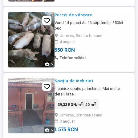
Purcei de vânzare
Vand 14 purcei Au 13 săptămâni 350lei
buc
Urmenis, Bistrita-Nasaud
4 august
350 RON
Telefon validat
5
Spațiu de inchiriat
Închiriez spațiu pt închiriat. Mai multe
detalii la tel.
2
2
39,33 RON/m
| 40 m
Urmenis, Bistrita-Nasaud
3 august
1 573 RON
5