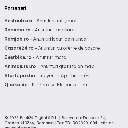
Parteneri
Bestauto.ro
- Anunturi auto/moto
Romimo.ro
- Anunturi imobiliare
Romjob.ro
- Anunturi locuri de munca
Cazare24.ro
- Anunturi cu oferte de cazare
Bestbike.ro
- Anunturi moto
Animalutul.ro
- Anunturi gratuite animale
Startapro.hu
- Ingyenes Apróhirdetés
Quoka.de
- Kostenlose Kleinanzeigen
© 2026 Publi24 Digital S.R.L. | Bulevardul Dacia nr 34,
Oradea 410346, Romania | Tax ID: RO20201084 -
site de