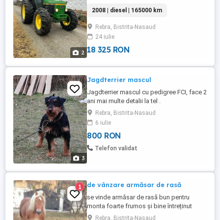
rugăm să ne contactați pentru orice
2008 | diesel | 165000 km
întrebări. Vă rugăm să utilizați ID-ul
licitației: 44757. John Deere 3650. De
Rebra, Bistrita-Nasaud
vânzare de către un vânzător privat. 2640
24 iulie
Vinstra. Transmisie: 4x4 Lungime: 4400
mm Greutate proprie: ...
18 325 RON
2
Jagdterrier mascul
Jagdterrier mascul cu pedigree FCI, face 2
ani mai multe detalii la tel .
Rebra, Bistrita-Nasaud
6 iulie
800 RON
Telefon validat
3
de vânzare armăsar de rasă
1
se vinde armăsar de rasă bun pentru
monta foarte frumos și bine întreținut
relații la telefon sau la fata locului
Rebra, Bistrita-Nasaud