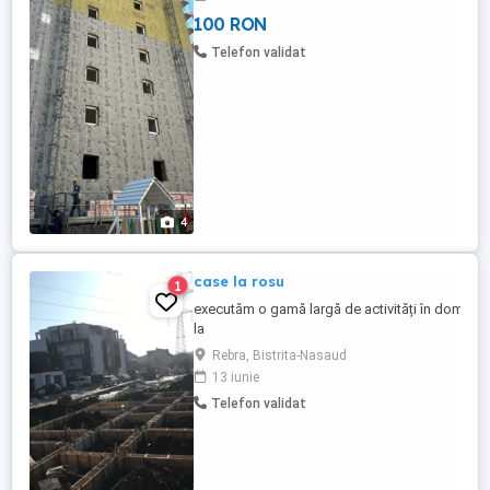
100 RON
Telefon validat
4
case la rosu
1
executăm o gamă largă de activități în domeniul
la
roșu,blocuri,acoperișuri,fațade,tencuieli,gresie
Rebra, Bistrita-Nasaud
și multe altele. experiență peste 30 de ani! nu ez
13 iunie
la telefon:
Telefon validat