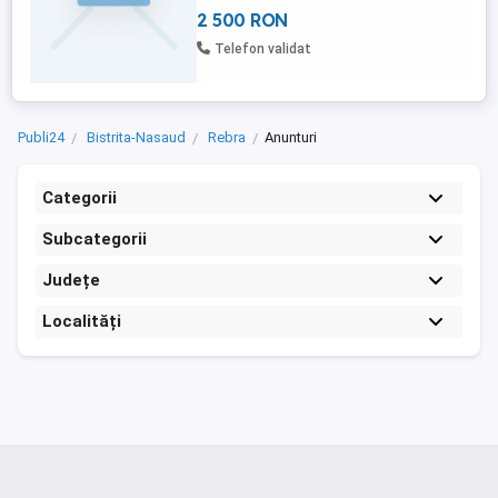
detalii la tel. Se vinde și monitorul de la
2 500 RON
Samsung și boxele.
Telefon validat
Publi24
Bistrita-Nasaud
Rebra
Anunturi
Categorii
Subcategorii
Județe
Localități