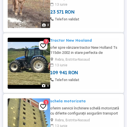
13 iunie
23 571 RON
Telefon validat
3
Tractor New Hooland
7
ofer spre vânzare tractor New Holland Ts
115din 2002 in stare perfecta de
funcționare Are frontal ,tirant față
Rebra, Bistrita-Nasaud
spate,priza de putere față spate Aier
13 iunie
condiționat etc cupa pt cereale și furci pt
109 941 RON
baloți mai multe detalii la telefon:
Telefon validat
6
schela motorizata
1
oferim servicii închiriere schelă motorizată
cu diferite configurații asigurăm transport
montare,demontare și asistență mai multe
Rebra, Bistrita-Nasaud
detalii la telefon:
13 iunie