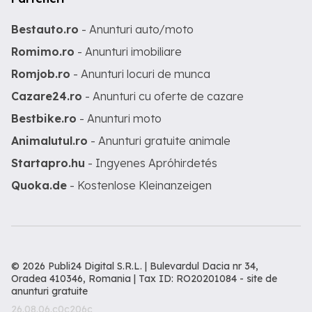
Bestauto.ro
- Anunturi auto/moto
Romimo.ro
- Anunturi imobiliare
Romjob.ro
- Anunturi locuri de munca
Cazare24.ro
- Anunturi cu oferte de cazare
Bestbike.ro
- Anunturi moto
Animalutul.ro
- Anunturi gratuite animale
Startapro.hu
- Ingyenes Apróhirdetés
Quoka.de
- Kostenlose Kleinanzeigen
© 2026 Publi24 Digital S.R.L. | Bulevardul Dacia nr 34,
Oradea 410346, Romania | Tax ID: RO20201084 -
site de
anunturi gratuite
26.08.06.c0c206c