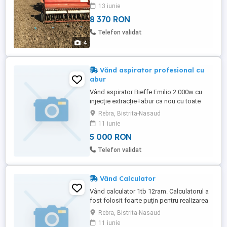
mai multe detalii la telefon
13 iunie
8 370 RON
Telefon validat
4
Vănd aspirator profesional cu
abur
Vând aspirator Bieffe Emilio 2.000w cu
injecție extracție+abur ca nou cu toate
accesorile.Dețin factură. Aspiratorul se
Rebra, Bistrita-Nasaud
poate proba,nu are urme de uzură. Mai
11 iunie
multe detalii la tel.
5 000 RON
Telefon validat
Vând Calculator
Vând calculator 1tb 12ram. Calculatorul a
fost folosit foarte puțin pentru realizarea
unor proiecte.Merge bine e foarte
Rebra, Bistrita-Nasaud
silențios și estetic arată bine,mai multe
11 iunie