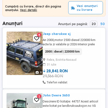
Vezi anunțuri
Cumpără cu livrare, direct din pagina
cu livrare
anunțului.
Vezi detalii
Anunțuri
20
50
Anunțuri pe pagină:
Jeep cherokee xj
4
An 2000,motor 2500 diesel 220000 km
acte la zi valabile și 2026 Interior piele
,scaune electrice cu încălzire ,geamuri
2000 | diesel | 220000 km
electrice,pilot automat,închidere
centralizată, magazie sd totul funcțional
Rebra, Bistrita-Nasaud
Jante cu ieșire j8 cauciucuri silverston pe
31 iulie
31,70% plus roți de stradă Schimbat
praguri și izolat ...
28,841 RON
9
29,366 RON
Telefon validat
John Deere 3650
1
Descriere ID licitație: 44757 Acest articol
este licitat pe landbruksauksjon.no Vă