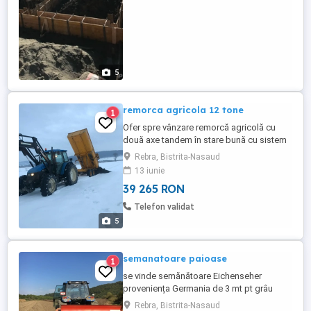
5
remorca agricola 12 tone
1
Ofer spre vânzare remorcă agricolă cu
două axe tandem în stare bună cu sistem
de frânare hidraulic, basculare hidraulic de
Rebra, Bistrita-Nasaud
12 tone mai multe detalii la telefon:
13 iunie
39 265 RON
Telefon validat
5
semanatoare paioase
1
se vinde semănătoare Eichenseher
proveniența Germania de 3 mt pt grâu
trifoi,lucerna,porumb,floare,și multe altele
Rebra, Bistrita-Nasaud