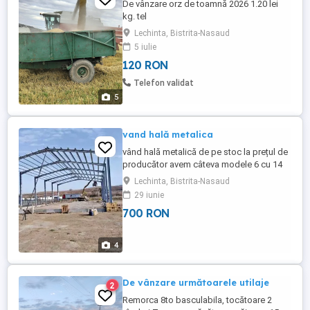
De vânzare orz de toamnă 2026 1.20 lei
kg. tel
Lechinta, Bistrita-Nasaud
5 iulie
120 RON
Telefon validat
5
vand hală metalica
vând hală metalică de pe stoc la prețul de
producător avem câteva modele 6 cu 14
cu patru la streașină 8 cu 20 cu patru la
Lechinta, Bistrita-Nasaud
streașină 12 cu 25 cu patru la streașină
29 iunie
mai multe detalii la numărul de telefon
700 RON
722721231
4
De vânzare următoarele utilaje
2
Remorca 8to basculabila, tocătoare 2