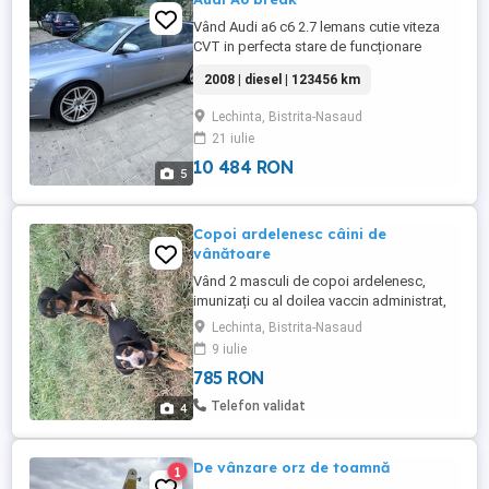
Vând Audi a6 c6 2.7 lemans cutie viteza
CVT in perfecta stare de funcționare
recent adusa in România. Mot valabil 10
2008 | diesel | 123456 km
06 2027 V5 intreg pe numele meu Nu ma
interesează variante Daca anunțul este
Lechinta, Bistrita-Nasaud
inca aici înseamnă ca este disponibil.
21 iulie
PRET 2000 negociabil la fața locului.
10 484 RON
5
Copoi ardelenesc câini de
vânătoare
Vând 2 masculi de copoi ardelenesc,
imunizați cu al doilea vaccin administrat,
din linii de top. Au 8 săptămâni, foarte
Lechinta, Bistrita-Nasaud
activi . Preț 150 euro bucata sau 250
9 iulie
împreună. Nu sunați pentru negocieri.
785 RON
Video și poze la numărul de telefon
Telefon validat
4
De vânzare orz de toamnă
1