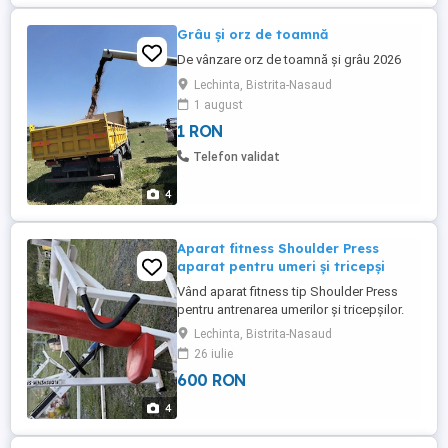
Grâu și orz de toamnă
De vânzare orz de toamnă și grâu 2026
Lechinta, Bistrita-Nasaud
1 august
1 RON
Telefon validat
4
Aparat fitness Shoulder Press
aparat pentru umeri și tricepși
Vând aparat fitness tip Shoulder Press
pentru antrenarea umerilor și tricepșilor.
Aparat robust, cu șezut reglabil pe
Lechinta, Bistrita-Nasaud
înălțime și sistem de transmisie prin cablu
26 iulie
și fulie. Potrivit pentru sală de fitness sau
600 RON
pentru utilizare la domiciliu. * Exercițiu
principal: împins deasupra capului
4
(Shoulder Press); * ...