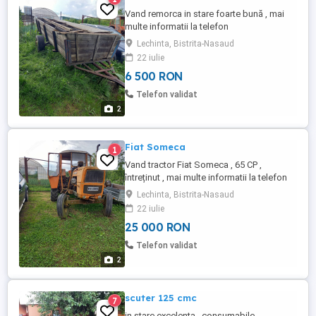
Vand remorca in stare foarte bună , mai
multe informatii la telefon
Lechinta, Bistrita-Nasaud
22 iulie
6 500 RON
Telefon validat
2
Fiat Someca
1
Vand tractor Fiat Someca , 65 CP ,
întreținut , mai multe informatii la telefon
sau schimb cu duba in stare buna de
Lechinta, Bistrita-Nasaud
functionare si acte la zi
22 iulie
25 000 RON
Telefon validat
2
scuter 125 cmc
7
in stare excelenta , consumabile