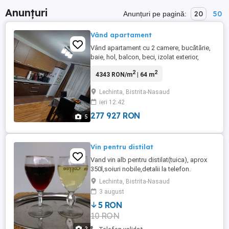
Anunțuri
20
50
Anunțuri pe pagină:
Vând apartament
Vând apartament cu 2 camere, bucătărie,
baie, hol, balcon, beci, izolat exterior,
mobilat și utilat, la etajul I în Lechinta str
2
2
4343 RON/m
| 64 m
Școli (Poștei).
Lechinta, Bistrita-Nasaud
ieri 12:42
277 927 RON
5
Vin pentru distilat
Vand vin alb pentru distilat(tuica), aprox
350l,soiuri nobile,detalii la telefon.
Lechinta, Bistrita-Nasaud
3 august
5 RON
10 RON
2