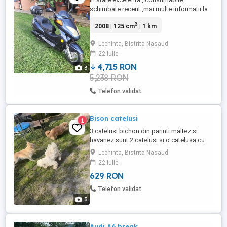
schimbate recent ,mai multe informatii la
telefon
3
2008 | 125 cm
| 1 km
Lechinta, Bistrita-Nasaud
22 iulie
4,715 RON
3
5,238 RON
Telefon validat
Bison catelusi
1
3 catelusi bichon din parinti maltez si
havanez sunt 2 catelusi si o catelusa cu
vaccinurile facute si perfect sanatosi
Lechinta, Bistrita-Nasaud
22 iulie
629 RON
Telefon validat
3
Audi A6 break