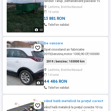
rânduri Tarup ,semănătoare păioase 15
rânduri Hasia, plug reversibil trei brazde
Lechinta, Bistrita-Nasaud
,burghiu pt tractor, cărucior 4m lungime
16 iunie
pod tablă, mig împrăștiat îngrășăminte,
13 881 RON
prasitoare 5 rânduri toate in stare de
funcționare. Tel
Telefon validat
10
De vanzare
Opel crossland an fabricatie
2019,benzina,motor 1300,90 CP,103000
km,
2019 | benzina | 103000 km
Lechinta, Bistrita-Nasaud
14 iunie
44 486 RON
3
Telefon validat
vând hală metalică la prețul corect
vând hală metalică la prețul corecte 10 cu