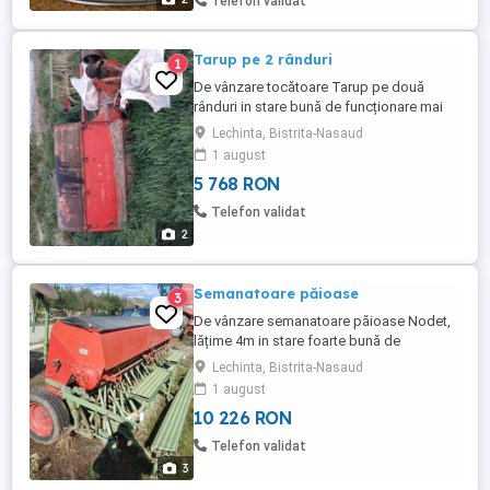
Telefon validat
Tarup pe 2 rânduri
1
De vânzare tocătoare Tarup pe două
rânduri in stare bună de funcționare mai
multe detalii la telefon
Lechinta, Bistrita-Nasaud
1 august
5 768 RON
Telefon validat
2
Semanatoare păioase
3
De vânzare semanatoare păioase Nodet,
lățime 4m in stare foarte bună de
funcționare mai multe detalii la telefon
Lechinta, Bistrita-Nasaud
1 august
10 226 RON
Telefon validat
3