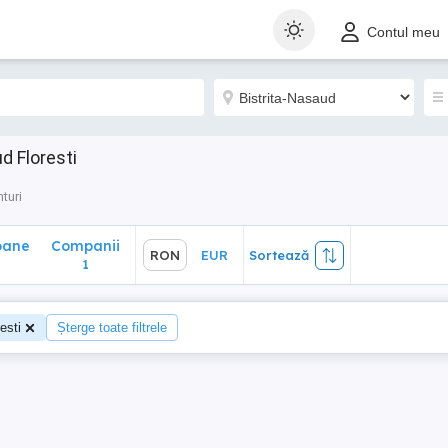
ane
Companii
RON
EUR
Sortează
Contul meu
1
d Floresti
turi
oane
Companii
RON
EUR
Sortează
1
esti
Șterge toate filtrele