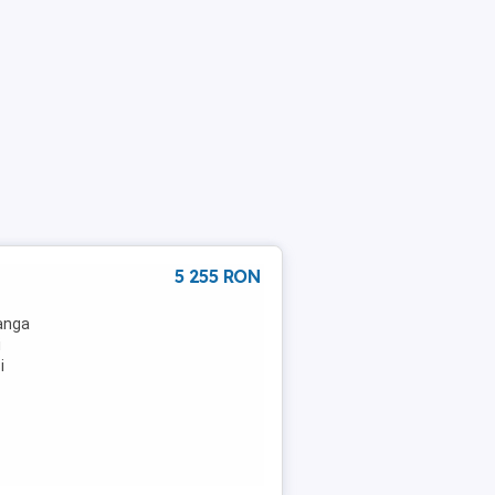
5 255 RON
langa
i
i