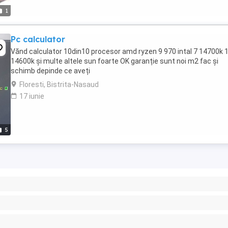
1
Pc calculator
Vănd calculator 10din10 procesor amd ryzen 9 970 intal 7 14700k 1
14600k și multe altele sun foarte OK garanție sunt noi m2 fac și
schimb depinde ce aveți
Floresti, Bistrita-Nasaud
17 iunie
5