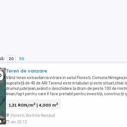
nă:
20
50
Teren de vanzare
Vând teren extravilan la intrare in satul Floresti, Comuna Nimigea,in
suprafață de 40 de ARI.Terenul este intabulat și este situat,chiar 
drumul județean,având o deschidere la drum de peste 100 de metr
liniari,fapt pentru care îl face pretabil pentru investiții, construcții ș
fiind la doar 200 ...
2
2
1,31 RON/m
| 4,000 m
Floresti, Bistrita-Nasaud
7
ieri 20:12