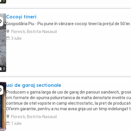
1
Cocoși tineri
Gospodăria Piu - Piu pune în vânzare cocoși tineri la prețul de 50 lei.
Floresti, Bistrita-Nasaud
3 iulie
3
usi de garaj sectionale
Producem o gama larga de usi de garaj din panouri sandwich, gros
cm formate din spuma poliuretanica de inalta densitate invelite cu
continue de otel vopsite in camp electrostatic, la pret de producat
Oferim garantie, pentru a nu mai avea grija usi un timp indelungat t
Floresti, Bistrita-Nasaud
1 iulie