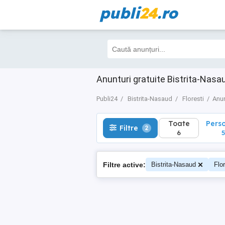
publi
24
.ro
Toate
Perso
Filtre
2
6
5
Anunturi gratuite Bistrita-Nasau
Publi24
Bistrita-Nasaud
Floresti
Anun
Toate
Pers
Filtre
2
6
5
Filtre active:
Bistrita-Nasaud
Flor