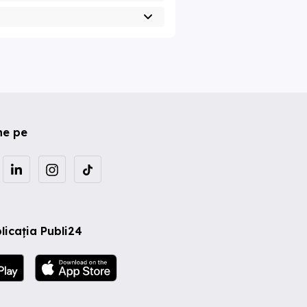
ne pe
licația Publi24