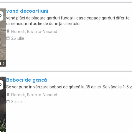
vand decoartiuni
vand plăci de placare garduri fundații case capace garduri diferite
dimensiuni infuctie de dorința clientului
Floresti, Bistrita-Nasaud
26 iulie
5
Boboci de gâscă
Se vor pune în vânzare boboci de gâscă la 35 de lei. Se vând la 1-5 zi
Floresti, Bistrita-Nasaud
3 iulie