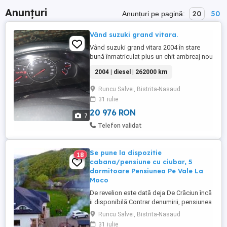
Anunțuri
20
50
Anunțuri pe pagină:
Vând suzuki grand vitara.
Vând suzuki grand vitara 2004 în stare
bună înmatriculat plus un chit ambreaj nou
pentru mai multe detalii la tel. .
2004 | diesel | 262000 km
Runcu Salvei, Bistrita-Nasaud
31 iulie
20 976 RON
7
Telefon validat
Se pune la dispozitie
18
cabana/pensiune cu ciubar, 5
dormitoare Pensiunea Pe Vale La
Moco
De revelion este dată deja De Crăciun încă
ii disponibilă Contrar denumirii, pensiunea
se afla pe un deal, într-o zona frumoasa și
Runcu Salvei, Bistrita-Nasaud
liniștita al comunei Runcu Salvei, județul
31 iulie