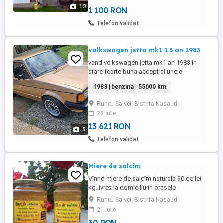
Bistrița Năsăud, situata la 25 de km de
10
1 100 RON
Băile Figa, 50 de km de stațiunea Colibita -
Marea de la munte, 100 de km de orașul
Telefon validat
Cluj ...
volkswagen jetta mk1 1.3 an 1983
vand volkswagen jetta mk1 an 1983 in
stare foarte buna accept si unele
schimburi
1983 | benzina | 55000 km
Runcu Salvei, Bistrita-Nasaud
23 iulie
13 621 RON
5
Telefon validat
Miere de salcîm
Vînnd miere de salcîm naturala 30 de lei
kg.livrez la domiciliu in orasele
Năsăud,Bistrița,, Beclean.
Runcu Salvei, Bistrita-Nasaud
21 iulie
30 RON