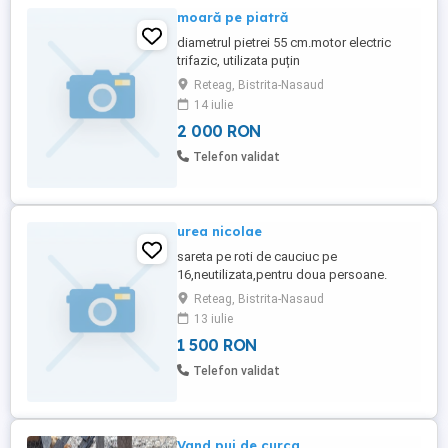
moară pe piatră
diametrul pietrei 55 cm.motor electric
trifazic, utilizata puțin
Reteag, Bistrita-Nasaud
14 iulie
2 000 RON
Telefon validat
urea nicolae
sareta pe roti de cauciuc pe
16,neutilizata,pentru doua persoane.
Reteag, Bistrita-Nasaud
13 iulie
1 500 RON
Telefon validat
Vand pui de curca