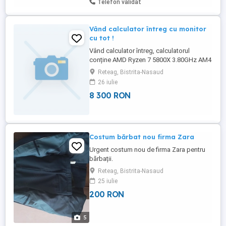
Telefon validat
Vând calculator întreg cu monitor
cu tot !
Vând calculator întreg, calculatorul
conține AMD Ryzen 7 5800X 3.80GHz AM4
Placa video Saphire RX7900XT 20GB
Reteag, Bistrita-Nasaud
GIGABYTE B550M DS3H SSD Gigabyte
26 iulie
AORUS 7300 SSD, 1TB, M.2 Sursa
8 300 RON
Segotep 800W 80+ Gold Memorii Corsair
Vengeance LPX Black 16GB Memorie RAM
Kingston Fury Beast, DDR4 16GB Monitor
gaming LED ...
Costum bărbat nou firma Zara
Urgent costum nou de firma Zara pentru
bărbații.
Reteag, Bistrita-Nasaud
25 iulie
200 RON
5