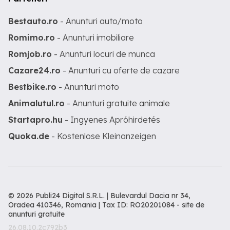
Bestauto.ro
- Anunturi auto/moto
Romimo.ro
- Anunturi imobiliare
Romjob.ro
- Anunturi locuri de munca
Cazare24.ro
- Anunturi cu oferte de cazare
Bestbike.ro
- Anunturi moto
Animalutul.ro
- Anunturi gratuite animale
Startapro.hu
- Ingyenes Apróhirdetés
Quoka.de
- Kostenlose Kleinanzeigen
© 2026 Publi24 Digital S.R.L. | Bulevardul Dacia nr 34,
Oradea 410346, Romania | Tax ID: RO20201084 -
site de
anunturi gratuite
26.08.10.2c792b3