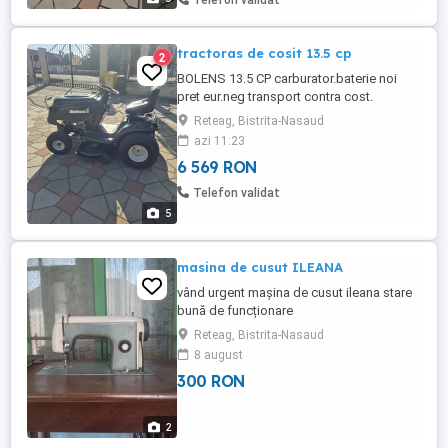
Telefon validat
tractoras de cosit 13.5 cp
2
BOLENS 13.5 CP carburator.baterie noi
pret eur.neg transport contra cost.
Reteag, Bistrita-Nasaud
azi 11:23
6 569 RON
Telefon validat
5
masina de cusut ILEANA
vând urgent mașina de cusut ileana stare
bună de funcționare
Reteag, Bistrita-Nasaud
8 august
300 RON
2