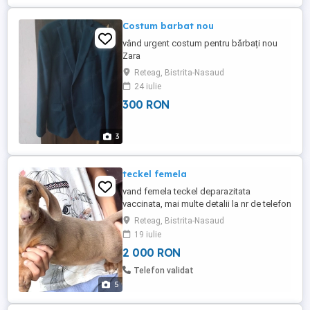
Costum barbat nou
vând urgent costum pentru bărbați nou
Zara
Reteag, Bistrita-Nasaud
24 iulie
300 RON
3
teckel femela
vand femela teckel deparazitata
vaccinata, mai multe detalii la nr de telefon
Reteag, Bistrita-Nasaud
19 iulie
2 000 RON
Telefon validat
5