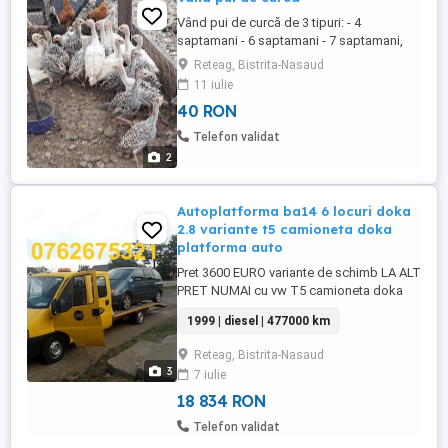
Vând pui de curcă de 3 tipuri: - 4
saptamani - 6 saptamani - 7 saptamani,
crescuți natural, la curte, fără lumină
Reteag, Bistrita-Nasaud
artificială. Sunt sănătoși, activi și au
11 iulie
crescut frumos. Preț: - 40 lei - 55 lei - 65 lei
40 RON
pe bucată, negociabil în funcție de
cantitate. Ridicare din Reteag, transport nu
Telefon validat
se asigură.
2
Autoplatforma ba14 6 locuri doka
2.8 variante t5 camioneta doka
platforma auto
Pret 3600 EURO variante de schimb LA ALT
PRET NUMAI cu vw T5 camioneta doka
1.9 sau 2.0 platforma auto 1,4t sau 2t-2.2t
1999 | diesel | 477000 km
si diferenta Stare buna de functionare. An
1999. Sasiul a fost reparat si intarit.Aripile
Reteag, Bistrita-Nasaud
interioare si zona din jurul suportilor de
3
7 iulie
telescop refacute complet. Trebuie
curatata ...
18 834 RON
Telefon validat