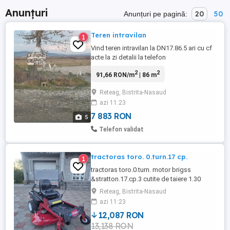
Anunțuri
20
50
Anunțuri pe pagină:
Teren intravilan
1
Vind teren intravilan la DN17.86.5 ari cu cf
acte la zi detalii la telefon
2
2
91,66 RON/m
| 86 m
Reteag, Bistrita-Nasaud
azi 11:23
7 883 RON
5
Telefon validat
tractoras toro. 0.turn.17 cp.
1
tractoras toro.0.turn. motor brigss
&stratton.17.cp.3 cutite de taiere 1.30
cm.pret eur.neg ofer transport contra cost.
Reteag, Bistrita-Nasaud
azi 11:23
12,087 RON
13,138 RON