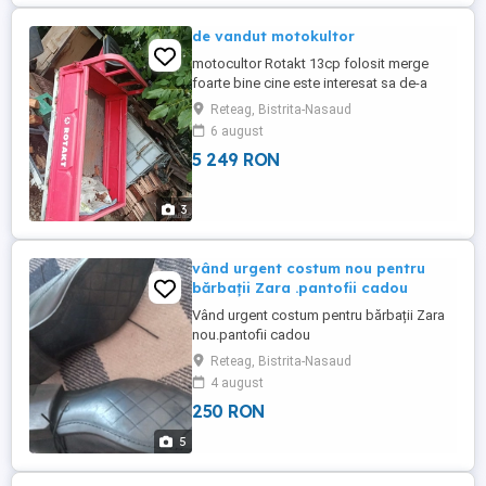
de vandut motokultor
motocultor Rotakt 13cp folosit merge
foarte bine cine este interesat sa de-a
mesaj
Reteag, Bistrita-Nasaud
6 august
5 249 RON
3
vând urgent costum nou pentru
bărbații Zara .pantofii cadou
Vând urgent costum pentru bărbații Zara
nou.pantofii cadou
Reteag, Bistrita-Nasaud
4 august
250 RON
5