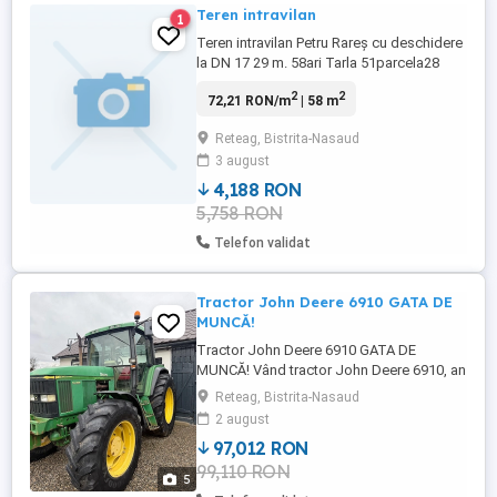
Teren intravilan
1
Teren intravilan Petru Rareș cu deschidere
la DN 17 29 m. 58ari Tarla 51parcela28
intabulat
2
2
72,21 RON/m
| 58 m
Reteag, Bistrita-Nasaud
3 august
4,188 RON
5,758 RON
Telefon validat
Tractor John Deere 6910 GATA DE
MUNCĂ!
Tractor John Deere 6910 GATA DE
MUNCĂ! Vând tractor John Deere 6910, an
2000, echipat cu: TLS (suspensie față
Reteag, Bistrita-Nasaud
confort sporit în lucru) Climă Motor
2 august
puternic și fiabil in 6 cilindri in linie cu
97,012 RON
turbo cu 140 de cai Stare tehnică: perfect
99,110 RON
funcțional, fără probleme pornește și ...
5