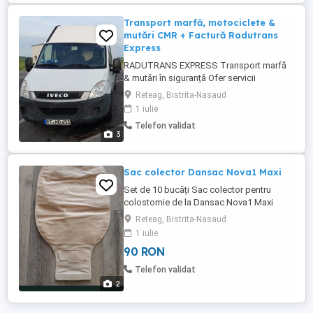
Transport marfă, motociclete &
mutări CMR + Factură Radutrans
Express
RADUTRANS EXPRESS Transport marfă
& mutări în siguranță Ofer servicii
profesionale de transport: Transport
Reteag, Bistrita-Nasaud
marfă generală Mutări apartamente case
1 iulie
Transport mobilă și electrocasnice
Telefon validat
Transport motociclete (fixare sigură)
3
Transport marfă paletizată Debarasări
Asigurare CMR ...
Sac colector Dansac Nova1 Maxi
Set de 10 bucăți Sac colector pentru
colostomie de la Dansac Nova1 Maxi
easifold Mărimea 15-90mm
Reteag, Bistrita-Nasaud
1 iulie
90 RON
Telefon validat
2