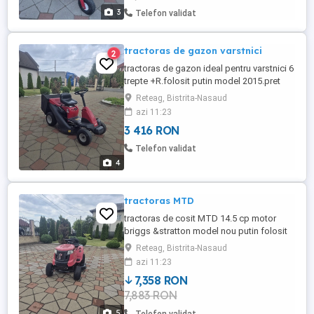
3
Telefon validat
tractoras de gazon varstnici
2
tractoras de gazon ideal pentru varstnici 6
trepte +R.folosit putin model 2015.pret
euro transport la intelegere
Reteag, Bistrita-Nasaud
azi 11:23
3 416 RON
Telefon validat
4
tractoras MTD
tractoras de cosit MTD 14.5 cp motor
briggs &stratton model nou putin folosit
pret euro neg transport contra cost.
Reteag, Bistrita-Nasaud
azi 11:23
7,358 RON
7,883 RON
5