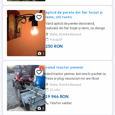
Aplică de perete din fier forjat și
lemn, stil rustic
Vând aplică de perete decorativă,
realizată din fier forjat și lemn, cu design
rustic vintage. Potrivită pentru casă, foișor,
Matei, Bistrita-Nasaud
terasă, pensiune sau local. Este în stare
4 august
bună și funcțională. Preț: 250 lei,
250 RON
negociabil.
1
vamd tractor yanmar
1
vând tractor yanmar 4x4 vine în pachet cu
freza și plug cauciucuri noi are făcut
schimbul de ulei faruri semnalizari
Matei, Bistrita-Nasaud
funcționează tot ideal pentru gospodărie
23 iulie
vie sau livadă ! preti 3800 pentru mai multe
19 946 RON
detali
Telefon validat
5