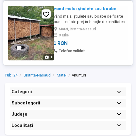
vand malai știulete sau boabe
vând malai știulete sau boabe de foarte
buna calitate preț în funcție de cantitatea
dorită
Matei, Bistrita-Nasaud
9 iulie
1 RON
Telefon validat
1
Publi24
Bistrita-Nasaud
Matei
Anunturi
Categorii
Subcategorii
Județe
Localități