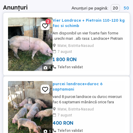
Anunțuri
20
50
Anunțuri pe pagină:
Vier Landrace + Pietrain 110-120 kg
2
fac si schimb
Am disponibil un vier foarte fain forme
..urechi mari ..alb rasa: Landrace+ Pietrain
are in jur de 110-120 de kg fac si schimb
Matei, Bistrita-Nasaud
cu alt vier pentru a schimba sangele ( e
7 august
frate cu viitoarele scroafe).. pretul ar fi
1 800 RON
1800 de lei Matei BN ..sunati cu incredere
Telefon validat
5
purcei landrace+duroc 6
saptamani
vand 8 purcei landrace cu duroc miercuri
fac 6 saptamani mănâncă orice fara
concentrate Matei BN 400 de lei bucata
Matei, Bistrita-Nasaud
7 august
400 RON
Telefon validat
5