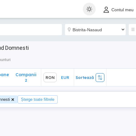
ane
Companii
RON
EUR
Sortează
Contul meu
2
aud Domnesti
unturi
oane
Companii
RON
EUR
Sortează
2
nesti
Șterge toate filtrele