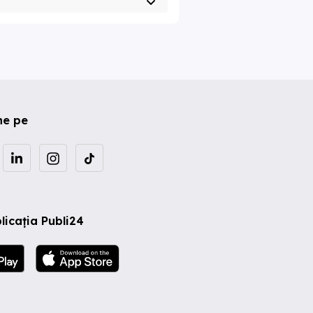
ne pe
licația Publi24