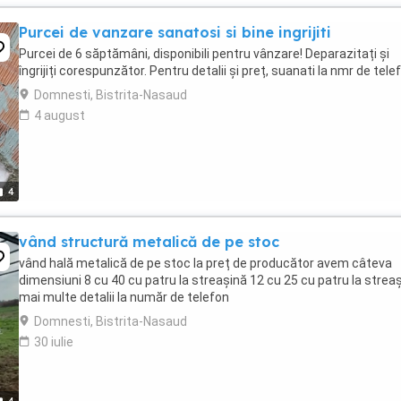
Purcei de vanzare sanatosi si bine ingrijiti
Purcei de 6 săptămâni, disponibili pentru vânzare! Deparazitați și
îngrijiți corespunzător. Pentru detalii și preț, suanati la nmr de tele
Domnesti, Bistrita-Nasaud
4 august
4
vând structură metalică de pe stoc
vând hală metalică de pe stoc la preț de producător avem câteva
dimensiuni 8 cu 40 cu patru la streașină 12 cu 25 cu patru la strea
mai multe detalii la număr de telefon
Domnesti, Bistrita-Nasaud
30 iulie