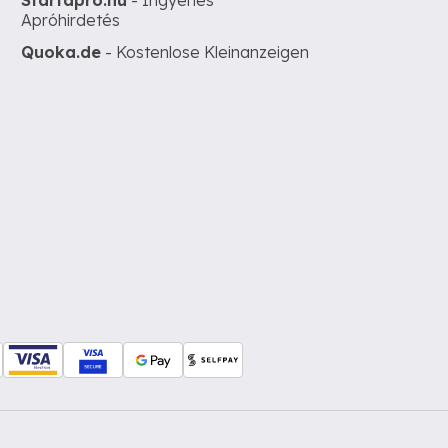
Startapro.hu
- Ingyenes
Apróhirdetés
Quoka.de
- Kostenlose Kleinanzeigen