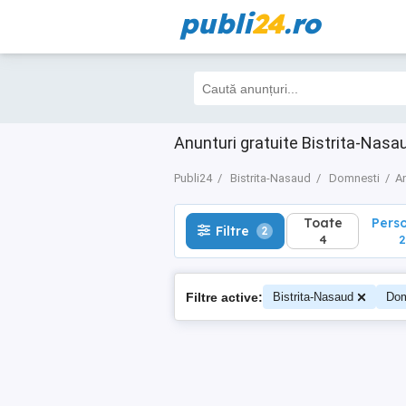
publi
24
.ro
Toate
Perso
Filtre
2
4
2
Anunturi gratuite Bistrita-Nas
Publi24
Bistrita-Nasaud
Domnesti
An
Toate
Pers
Filtre
2
4
2
Filtre active:
Bistrita-Nasaud
Dom