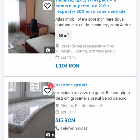
Inchiriez apt.2 si respectiv 4
camere la pretul de 210 si
respectiv 300 euro zone centrale
Atlas imobil ofera spre inchiriere doua
apartamente cu doua camere, zona Andrei
Muresanu si cel cu 4 camere, zona Big-
2
60 m
Indpendentei. Ambele apartamente sunt
mobilate si utilate. Pretul pentru
Idependentei si respectiv Andrei
apartamentul cu doua camere situat la
5
Muresanu, Bistrita, Bistrita-Nasaud
etajul 2 pe Str.Ansrei Muresanu este de
azi 13:19
210 euro iar cel cu patru camere ...
1 103 RON
pervaze granit
2
executam pervaze de granit Bianco grigio
de 2 cm grosime la pretul de 60 de euro
plus tva mp .,
Bistrita, Bistrita-Nasaud
azi 13:16
315 RON
Telefon validat
6