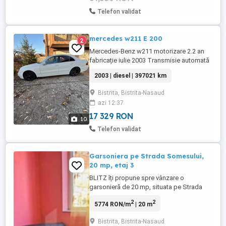
Telefon validat
mercedes w211 E 200
2
Mercedes-Benz w211 motorizare 2.2 an
fabricație iulie 2003 Transmisie automată
Senzori parcare față+spate Climă pe
2003 | diesel | 397021 km
două zone Scaune electrice cu memorie
și masaj Xenon Interior piele perforată
Bistrita, Bistrita-Nasaud
Comenzi volan Follow me home Leave me
azi 12:37
home Pilot automat Lumini ambientale
interior Oglinzi electrice și ...
17 329 RON
10
Telefon validat
Garsoniera pe Strada Somesului,
20 mp, etaj 3
BLITZ îți propune spre vânzare o
garsonieră de 20 mp, situata pe Strada
Somesului. Garsoniera are urmatoarele
2
2
5774 RON/m
| 20 m
caracteristici: - etaj 3 - suprafata 20 mp -
aproape de scoli, farmacii, gara si
Bistrita, Bistrita-Nasaud
magazine - geamuri termopan - necesita