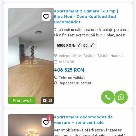
Apartament 2 Camere | 60 mp |
Bloc Nou - Zona Kaufland Sud
Decomandat
Dacă ești în căutarea unei locuințe pe care
să o finisezi exact după bunul plac, acest
apartament situat într-un bloc nou (lângă
2
2
6806 RON/m
| 60 m
Kaufland, zona de jos) reprezintă varianta
ideală. Cu o compartimentare inteligentă
independentei, Bistrita, Bistrita-Nasaud
și o orientare excelentă, proprietatea oferă
ieri 16:30
echilibrul perfect între confort și potențial
...
406 325 RON
Telefon validat
Repostat automat
Promovat
15
Apartament decomandat de
1
vânzare – zonă centrală
Ven Imobiliare vă oferă spre vânzare un
apartament decomandat, situat la etajul 1