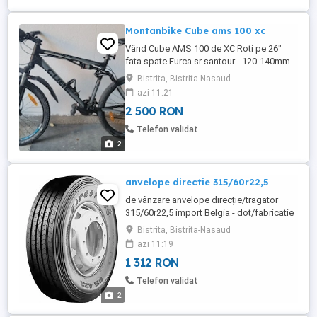
Montanbike Cube ams 100 xc
Vând Cube AMS 100 de XC Roti pe 26"
fata spate Furca sr santour - 120-140mm
Shock rl manitou Frane hayes dyno fata
Bistrita, Bistrita-Nasaud
spate Transmisie Shimano acera 3x9
azi 11:21
Zgârieturi specifice sportului Bicicleta nu
2 500 RON
are fisuri sau alte probleme
Telefon validat
2
anvelope directie 315/60r22,5
de vânzare anvelope direcție/tragator
315/60r22,5 import Belgia - dot/fabricatie
2025/2026 - anvelopele sunt noi
Bistrita, Bistrita-Nasaud
azi 11:19
1 312 RON
Telefon validat
2