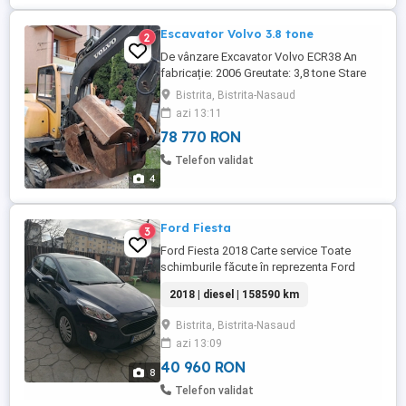
Escavator Volvo 3.8 tone
2
De vânzare Excavator Volvo ECR38 An
fabricație: 2006 Greutate: 3,8 tone Stare
foarte bună de funcționare Gata de lucru,
Bistrita, Bistrita-Nasaud
fără defecte Motor și instalație hidraulică
azi 13:11
funcționează foarte bine Utilaj bine
78 770 RON
întreținut, fiabil și pregătit pentru lucru
imediat Se vinde cu 3 cupe incluse: Cupă
Telefon validat
de taluz Cupă ...
4
Ford Fiesta
3
Ford Fiesta 2018 Carte service Toate
schimburile făcute în reprezenta Ford
Anvelope iarnă +Anvelope vară Consum
2018 | diesel | 158590 km
mic - 4% drum lung, 4,6%mixt
Bistrita, Bistrita-Nasaud
azi 13:09
40 960 RON
8
Telefon validat