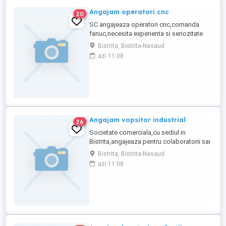
Angajam operatori cnc
20
SC angajeaza operatori cnc,comanda
fanuc,necesita experienta si seriozitate
Bistrita, Bistrita-Nasaud
azi 11:08
Angajam vopsitor industrial
26
Societate comerciala,cu sediul in
Bistrita,angajeaza pentru colaboratorii sai
din strainatate,vopsitori industriali,nu se
Bistrita, Bistrita-Nasaud
percepe comision
azi 11:08