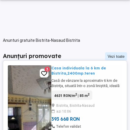
Anunturi gratuite Bistrita-Nasaud Bistrita
Anunțuri promovate
Vezi toate
Casa individuala la 6 km de
3
Bistrita,2400mp.teren
Casă de vânzare la aproximativ 6 km de
Bistrița, situată într-o zonă liniștită, ideală
pentru cei care își doresc mai mult spațiu
2
2
4631 RON/m
| 85 m
și aer curat, dar și acces rapid către oraș.
Locuința este compartimentată în 3
Bistrita, Bistrita-Nasaud
camere, hol, bucătărie și baie, iar sub
azi 10:06
două dintre camere se află un beci
spațios, perfect ...
393 668 RON
Telefon validat