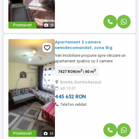
Promovat
13
Apartament 3 camere
semidecomandat, zona Big
Ven Imobiliare propune spre vânzare un
apartament spațios cu 3 camere
semidecomandat, situat într-una dintre
2
2
7427 RON/m
| 60 m
cele mai căutate zone ale orașului – zona
Big. Imobilul se află într-un bloc izolat
Bistrita, Bistrita-Nasaud
termic la exterior, oferind confort sporit și
azi 10:01
costuri reduse la utilități pe tot parcursul
anului. Detalii proprietate: ...
445 632 RON
Telefon validat
Promovat
15