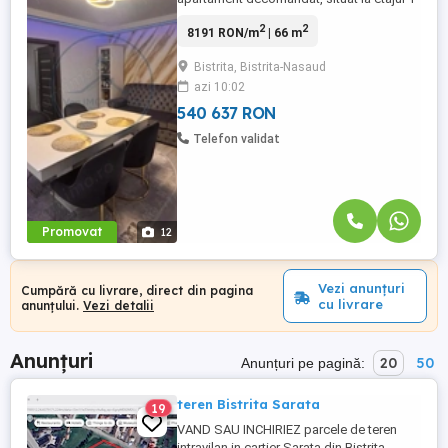
al unei case, în zona centrală a orașului, cu
2
2
8191 RON/m
| 66 m
acces facil către toate punctele de interes.
Suprafață utilă: 66 mp Stare: complet
Bistrita, Bistrita-Nasaud
renovat și mobilat ✨ Apartamentul a fost
azi 10:02
amenajat cu atenție la detalii, folosindu-se
...
540 637 RON
Telefon validat
Promovat
12
Vezi anunțuri
Cumpără cu livrare, direct din pagina
cu livrare
anunțului.
Vezi detalii
Anunțuri
20
50
Anunțuri pe pagină:
teren Bistrita Sarata
19
VAND SAU INCHIRIEZ parcele de teren
intravilan in cartier Sarata din Bistrita.