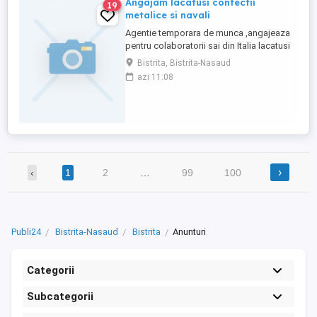
Angajam lacatusi confectii
19
metalice si navali
Agentie temporara de munca ,angajeaza
pentru colaboratorii sai din Italia lacatusi
confectii metalice si lacatusi
Bistrita, Bistrita-Nasaud
navali,obligatoriu desen tehnic,cerem si
azi 11:08
oferim seriozitate,nu se percepe comision
›
‹
1
2
…
99
100
Publi24
Bistrita-Nasaud
Bistrita
Anunturi
Categorii
Subcategorii