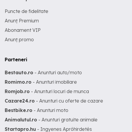
Puncte de fidelitate
Anunț Premium
Abonament VIP
Anunț promo
Parteneri
Bestauto.ro
- Anunturi auto/moto
Romimo.ro
- Anunturi imobiliare
Romjob.ro
- Anunturi locuri de munca
Cazare24.ro
- Anunturi cu oferte de cazare
Bestbike.ro
- Anunturi moto
Animalutul.ro
- Anunturi gratuite animale
Startapro.hu
- Ingyenes Apróhirdetés