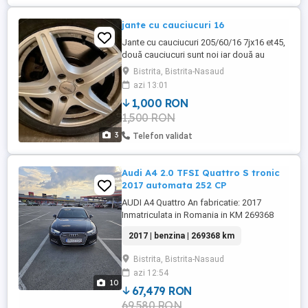
jante cu cauciucuri 16
Jante cu cauciucuri 205/60/16 7jx16 et45,
două cauciucuri sunt noi iar două au
aproximativ 4000 km, momentan sunt
Bistrita, Bistrita-Nasaud
montate pe un Audi a4 b8
azi 13:01
1,000 RON
1,500 RON
3
Telefon validat
Audi A4 2.0 TFSI Quattro S tronic
2017 automata 252 CP
AUDI A4 Quattro An fabricatie: 2017
Inmatriculata in Romania in KM 269368
Istoric reprezentanta si istoric
2017 | benzina | 269368 km
CARVERTICAL Culoare: albastra 4 uși
Sistem de frânare automată de urgență
Bistrita, Bistrita-Nasaud
Climatizare automată Senzor de ploaie și
azi 12:54
pornire oprire automată Cheie inteligentă
10
(keyless go keyless Enter) ABS, ...
67,479 RON
69,580 RON