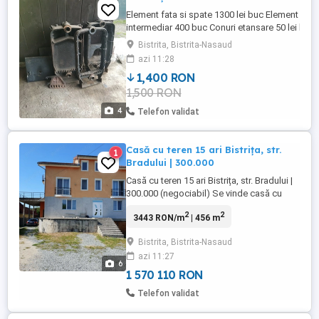
Element fata si spate 1300 lei buc Element
intermediar 400 buc Conuri etansare 50 lei buc.
130 buc. NEGOCIABIL
Bistrita, Bistrita-Nasaud
Zero.sapte,șapte,zero,douasutedoi.sasesutez
azi 11:28
1,400 RON
1,500 RON
4
Telefon validat
Casă cu teren 15 ari Bistrița, str.
1
Bradului | 300.000
Casă cu teren 15 ari Bistrița, str. Bradului |
300.000 (negociabil) Se vinde casă cu
teren în suprafață totală de 15 ari, situată
2
2
3443 RON/m
| 456 m
în Bistrița str. Bradului. Proprietatea
beneficiază de racordare la toate utilitățile
Bistrita, Bistrita-Nasaud
și are acces facil la mijloacele de
azi 11:27
transport în comun. Compartimentare:
6
Demisol: ...
1 570 110 RON
Telefon validat