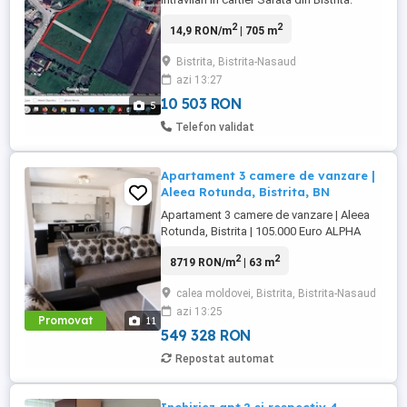
Parcelele au suprafata de 7 ari la asfalt cu
2
2
14,9 RON/m
| 705 m
toate utilitatile. pret pe ar incepand de la
2000 euro. Terenurile sunt intabulate in CF
Bistrita, Bistrita-Nasaud
in cota 1 1 fiecare. Certificat de Urbanism
azi 13:27
zona B locuinte maxim P+2.
10 503 RON
5
Telefon validat
Apartament 3 camere de vanzare |
Aleea Rotunda, Bistrita, BN
Apartament 3 camere de vanzare | Aleea
Rotunda, Bistrita | 105.000 Euro ALPHA
IMOBILIARE BISTRITA va propune spre
2
2
8719 RON/m
| 63 m
vanzare un apartament cu 3 camere,
decomandat, situat in municipiul Bistrita,
calea moldovei, Bistrita, Bistrita-Nasaud
pe Aleea Rotunda, intr-o zona linistita, cu
azi 13:25
acces facil catre scoli, magazine, mijloace
Promovat
11
de transport si alte ...
549 328 RON
Repostat automat