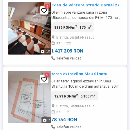
Casa de Vânzare Strada Dornei 27
3
Oferim spre vanzare casa in zona
Ultracentral, compusa din P+ M- 170 mp ,
finisata , compartimentata astfel : P- 2
2
2
8336 RON/m
| 170 m
incaperi care se preteaza ptr. multiple
destinati si la mansarda sunt 2
Bistrita, Bistrita-Nasaud
apartamente unul compus din living,
azi 11:22
bucatarie , 2 dormitoare , baie si al 2 - lea
apartament este compus din 2 camere ...
1 417 203 RON
10
Telefon validat
teren extravilan Sieu Sfantu
5
61 ari teren agricol extravilan în Sieu
Sfantu. la 100 m de drum asfaltat si 30 m
de raul sieu,pret 250 euro arie. neg. Numar
2
2
12,91 RON/m
| 6,100 m
de contact :
Bistrita, Bistrita-Nasaud
azi 11:21
78 734 RON
7
Telefon validat