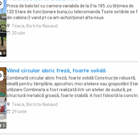
Presa de balotat cu camera variabila de la 0 la 185 ,cu lățimea de
120.Stare de funcționare buna,cu telecomanda.Toate setările se 
din cabina.O vand pt ca am achiziționat alta noua
Teaca, Bistrita-Nasaud
20 iulie
3
Vând circular abric freză, foarte solidă
Combinată circular abric freză, foarte solidă Construcție robustă,
ideală pentru tâmplărie, apicultori, mici ateliere sau gospodării Star
utilizare Combinata a fost realizată într-un atelier de sudură, pe
structură metalică groasă, foarte stabilă. A fost folosită la constr
unei ...
Teaca, Bistrita-Nasaud
29 iunie
5