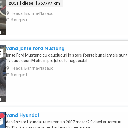
2011 | diesel | 367797 km
Teaca, Bistrita-Nasaud
6 august
5
vand jante ford Mustang
jante Ford Mustang cu cauciucuri in stare foarte buna jantele sunt
19 cauciucuri Michelin prețul este negociabil
Teaca, Bistrita-Nasaud
6 august
5
vand Hyundai
1
de vânzare Hyundai teeracan an 2007 motor2.9 disel automata
284175km mașină recent adusa din germania