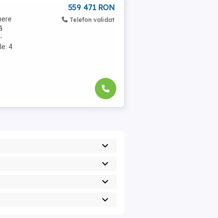
559 471 RON
mere
Telefon validat
ă
-
le: 4