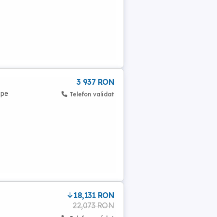
3 937 RON
 pe
Telefon validat
18,131 RON
22,073 RON