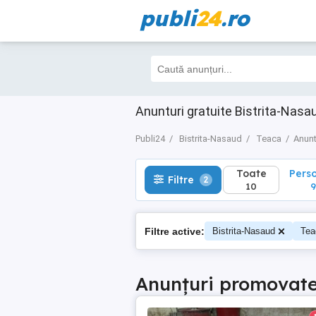
publi
24
.ro
Toate
Perso
Filtre
2
10
9
Anunturi gratuite Bistrita-Nas
Publi24
Bistrita-Nasaud
Teaca
Anunt
Toate
Pers
Filtre
2
10
9
Filtre active:
Bistrita-Nasaud
Tea
Anunțuri promovat