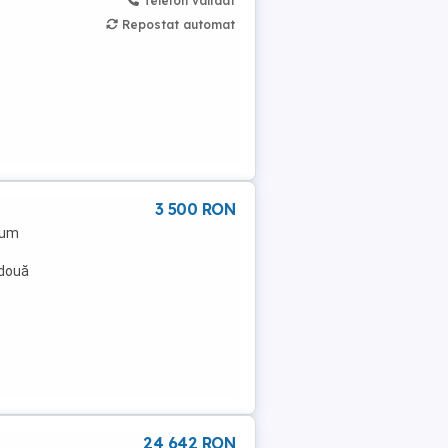
Telefon validat
Repostat automat
3 500 RON
cum
 două
24 642 RON