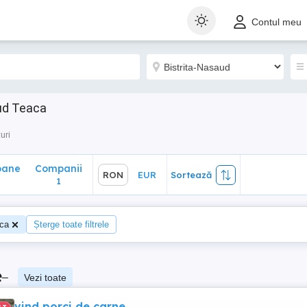
ane
Companii
RON
EUR
Sortează
Contul meu
1
aud Teaca
uri
oane
Companii
RON
EUR
Sortează
1
ca
Șterge toate filtrele
e
–
Vezi toate
vind porci de carne