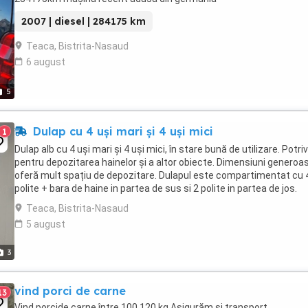
2007 | diesel | 284175 km
Teaca, Bistrita-Nasaud
6 august
5
Dulap cu 4 uși mari și 4 uși mici
1
Dulap alb cu 4 uși mari și 4 uși mici, în stare bună de utilizare. Potriv
pentru depozitarea hainelor și a altor obiecte. Dimensiuni generoa
oferă mult spațiu de depozitare. Dulapul este compartimentat cu 
polite + bara de haine in partea de sus si 2 polite in partea de jos.
Lățime (cm): 164.4 Adâncime: ...
Teaca, Bistrita-Nasaud
5 august
3
vind porci de carne
13
Vind porcide carne între 100 120 kg Asigurăm și transport