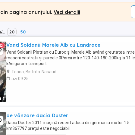
 din pagina anunțului.
Vezi detalii
nă:
20
50
Vand Soldanii Marele Alb cu Landrace
32
Vand Soldanii Pietrian cu Duroc și Marele Alb având greutatea intre
mascrii castrații și purcele.0Porcii intre 120-140-180-200kg la 11 le
kAsiguram transport
Teaca, Bistrita-Nasaud
azi 09:25
5
de vânzare dacia Duster
Dacia Duster 2011 mașină recent adusa din germania motor 1.5
km367797 prețul este negociabil