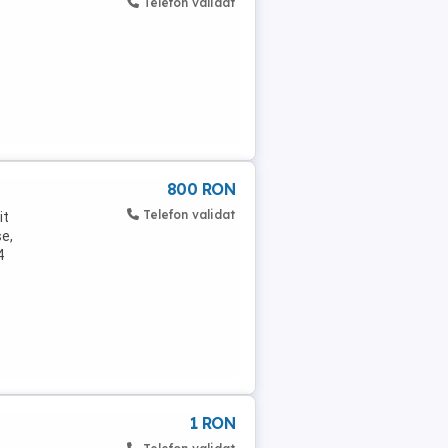
Telefon validat
800 RON
Telefon validat
it
se,
4
1 RON