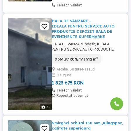
Telefon validat
HALA DE VANZARE –
IDEALA PENTRU SERVICE AUTO
PRODUCTIE DEPOZIT SALA DE
EVENIMENTE SUPERMARKE
HALA DE VANZARE ndash; IDEALA
PENTRU SERVICE AUTO PRODUCTIE
DEPOZIT SALA DE EVENIMENTE
2
2
3 561,87 RON/m
| 512 m
SUPERMARKET Va prezentam o
proprietate versatila cu multiple
Arcalia, Bistrita-Nasaud
posibilitati de exploatare, amplasata pe
3 august
un teren generos de 2.816 mp, cu
deschidere la drum de 32 m si acces
1 823 675 RON
suplimentar printr-un drum privat. ...
Telefon validat
Repostat automat
19
Smirghel orbital 150 mm ,Klingspor,
calitate superioara