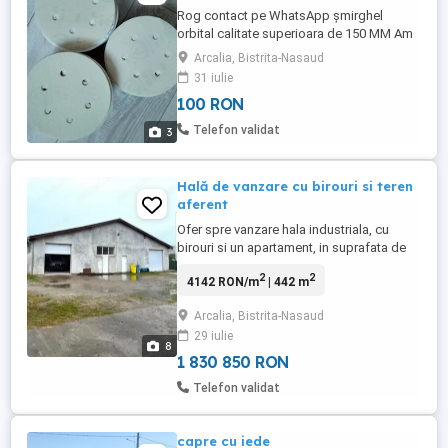
Rog contact pe WhatsApp șmirghel
orbital calitate superioara de 150 MM Am
următoarele granulații: P 40,60,80,12 Cutia
Arcalia, Bistrita-Nasaud
are 100 de bucati
31 iulie
100 RON
Telefon validat
3
Hală de vanzare cu birouri si teren
aferent
Ofer spre vanzare hala industriala, cu
birouri si un apartament, in suprafata de
512mp, din care 442mp suprafata utila.
2
2
4142 RON/m
| 442 m
Hala este echipata pentru service auto,
construita in anul 2000 din BCA, si este
Arcalia, Bistrita-Nasaud
compartimentata in doua incaperi
29 iulie
spatioase+ un vestiar, un birou si trei bai la
8
parter, iar la etaj ...
1 830 850 RON
Telefon validat
capre cu iede