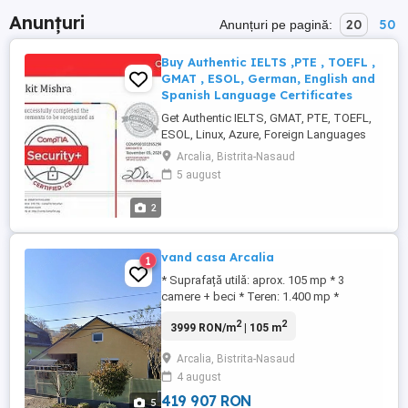
Anunțuri
20
50
Anunțuri pe pagină:
Buy Authentic IELTS ,PTE , TOEFL ,
GMAT , ESOL, German, English and
Spanish Language Certificates
Get Authentic IELTS, GMAT, PTE, TOEFL,
ESOL, Linux, Azure, Foreign Languages
and AWS Certificates Online Get Authentic
Arcalia, Bistrita-Nasaud
IELTS, Linux Exams, PTE, TOEFL, Azure,
5 august
ESOL, German Exams**,** AWS Exams,
Salesforce Exams, GRE, IT Exams,
2
Insurance Exams, English Exams, Spanish
Exams, University Entrance Exams ...
vand casa Arcalia
1
* Suprafață utilă: aprox. 105 mp * 3
camere + beci * Teren: 1.400 mp *
Geamuri termopan * Izolație exterioară *
2
2
3999 RON/m
| 105 m
Toate utilitățile Zona liniștită , este situată
în Arcalia Casa necesită renovare, fiind
Arcalia, Bistrita-Nasaud
ideală pentru amenajare după propriul
4 august
gust , prețul este de 80.000euro
NEGOCIABIL. Telefon ...
419 907 RON
5