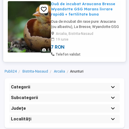
Ouă de incubat Araucana Bresse
Wyandotte GSG Marans livrare
rapidă + fertilitate buna
Oua de incubat din rase pure: Araucana
(ou albastru), La Bresse, Wyandotte GSG
si Marans (ou ciocolatiu). Fertilitate
Arcalia, Bistrita-Nasaud
testata , pasari sanatoase, crescute
19 iunie
natural si selectate pe linii bune. Oua
7 RON
colectate zilnic, depozitate corect si
5
ambalate profesional pentru transport.
Telefon validat
Trimit rapid in toata tara Mai ...
Publi24
Bistrita-Nasaud
Arcalia
Anunturi
Categorii
Subcategorii
Județe
Localități