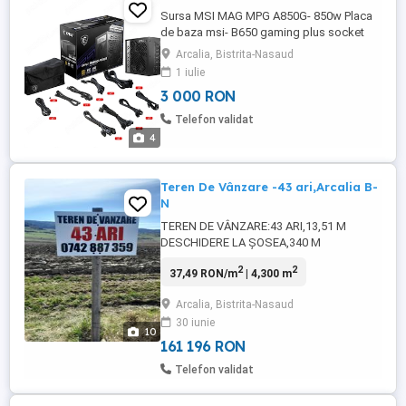
Sursa MSI MAG MPG A850G- 850w Placa
de baza msi- B650 gaming plus socket
AM5 SSD 1tb (este montat in placa de
Arcalia, Bistrita-Nasaud
baza) Carcasa pro gaming NU SE VAND
1 iulie
SEPARAT , NU TRIMIT IN TARA
3 000 RON
Telefon validat
4
Teren De Vânzare -43 ari,Arcalia B-
N
TEREN DE VÂNZARE:43 ARI,13,51 M
DESCHIDERE LA ȘOSEA,340 M
LUNGIME,CONDUCTA DE GAZ TRECE
2
2
37,49 RON/m
| 4,300 m
PRIN FAȚA TERENULUI,RESTUL DE
UTILITĂȚI IN ZONĂ APROPIATĂ POZITIE
Arcalia, Bistrita-Nasaud
DEOSEBITĂ LA ȘOSEAUA NATIONALĂ
30 iunie
ARCALIA BISTRIȚA-SPRE SĂRĂȚEL.
10
PRETABIL PT.LOCUIȚĂ,CABANĂ,PREȚ
161 196 RON
INFORMATIV 715 EURO AR NEGOCIABIL
Telefon validat
.TEREN ÎNTĂBULAT,16 ...