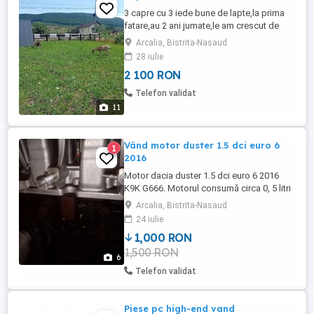
3 capre cu 3 iede bune de lapte,la prima
fatare,au 2 ani jumate,le am crescut de
ieduțe.una alpină franceză,doua metid de
Arcalia, Bistrita-Nasaud
alpină,sunt foarte blinde pasc și priponite,
28 iulie
preț mic,plec din țară.
2 100 RON
Telefon validat
11
Vând motor duster 1.5 dci euro 6
1
2016
Motor dacia duster 1.5 dci euro 6 2016
K9K G666. Motorul consumă circa 0, 5 litri
de ulei la 1000 km,în rest are totul în
Arcalia, Bistrita-Nasaud
regula.
24 iulie
1,000 RON
1,500 RON
6
Telefon validat
Piese pc high-end vand