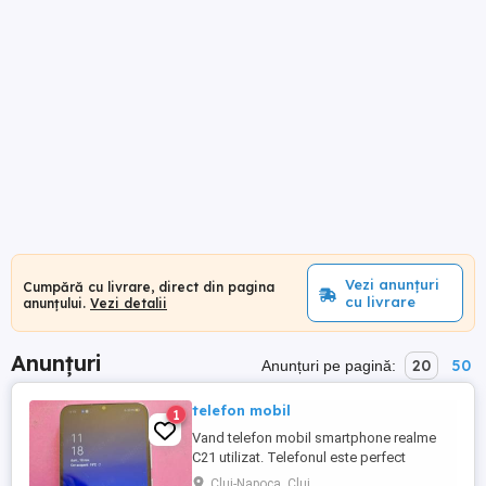
Vezi anunțuri
Cumpără cu livrare, direct din pagina
cu livrare
anunțului.
Vezi detalii
Anunțuri
20
50
Anunțuri pe pagină:
telefon mobil
1
Vand telefon mobil smartphone realme
C21 utilizat. Telefonul este perfect
functional are 3 GB RAM si 32 GB spatiu
Cluj-Napoca, Cluj