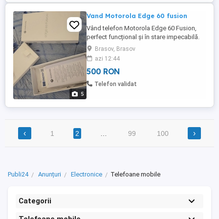
Vand Motorola Edge 60 fusion
Vând telefon Motorola Edge 60 Fusion,
perfect funcțional și în stare impecabilă.
Ideal pentru cei care apreciază
Brasov, Brasov
performanța și calitatea. Contactați-mă
azi 12:44
pentru mai multe detalii! Telefonul a fost
500 RON
cumparat anul trecut de la Emag si folosit
foarte putin doar in husa si folie . Accept
Telefon validat
orice test sau ve ...
5
‹
›
1
2
…
99
100
Publi24
Anunțuri
Electronice
Telefoane mobile
Categorii