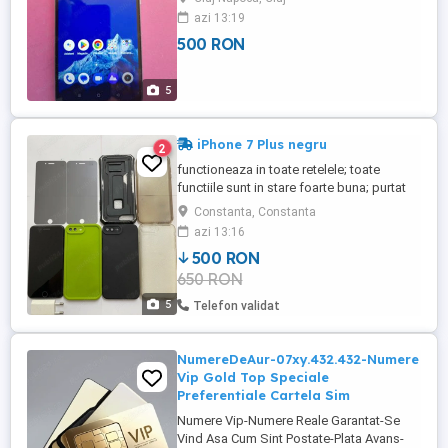
de stocare. Ecran 6,52 inches. Se vinde in
azi 13:19
cutie cu incarcator, cablu si instructiuni
500 RON
tehnice. Sunt din Cluj Napoca. Pret 500 ron
Telefon whatsapp
5
iPhone 7 Plus negru
2
functioneaza in toate retelele; toate
functiile sunt in stare foarte buna; purtat
numai cu husa si folie; nu este blocat cu
Constanta, Constanta
cont iCloud; amprenta este functionala;
azi 13:16
sanatatea bateriei este 75%; incarcator; 5
500 RON
huse de protectie; 2 folii display privacy
650 RON
de rezerva. Telefonul are acumulatorul ...
5
Telefon validat
NumereDeAur-07xy.432.432-Numere
Vip Gold Top Speciale
Preferentiale Cartela Sim
Numere Vip-Numere Reale Garantat-Se
Vind Asa Cum Sint Postate-Plata Avans-