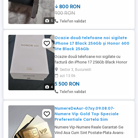
fara incarcator. Pret 800
800 RON
900 RON
5
Telefon validat
Ocazie două telefoane noi sigilate
iPhone 17 Black 256Gb și Honor 600
lite Black 256Gb
Ocazie două telefoane noi sigilate cu
factură din iPhone 17 256Gb Black Honor
600 lite 256Gb Black Ambele telefoane
Sector 3, Bucuresti
5500 lei
azi 13:06
5 500 RON
4
Telefon validat
NumereDeAur-07xy.09.08.07-
Numere Vip Gold Top Speciale
Preferentiale Cartela Sim
Numere Vip-Numere Reale Garantat-Se
Vind Asa Cum Sint Postate-Plata Avans-