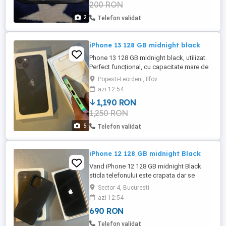
200 RON
2
Telefon validat
iPhone 13 128 GB midnight black
Phone 13 128 GB midnight black, utilizat.
Perfect funcțional, cu capacitate mare de
stocare. Oferă o experiență premium și
Popesti-Leordeni, Ilfov
performanțe excelente. Cumpără acum și
azi 12:54
bucură-te de tehnologia de ultimă
1,190 RON
generație la preț avantajos! Folie sticla pe
1,250 RON
fata si skin pe laterale.
5
Telefon validat
iPhone 12 128 GB midnight Black
Vand iPhone 12 128 GB midnight Black
sticla telefonului este crapata dar se
poate folosi asa deoarece are folie de
Sector 4, Bucuresti
sticla si se lipeste perfect dar rama
azi 12:54
metalica prezintă lovituri
690 RON
Telefon validat