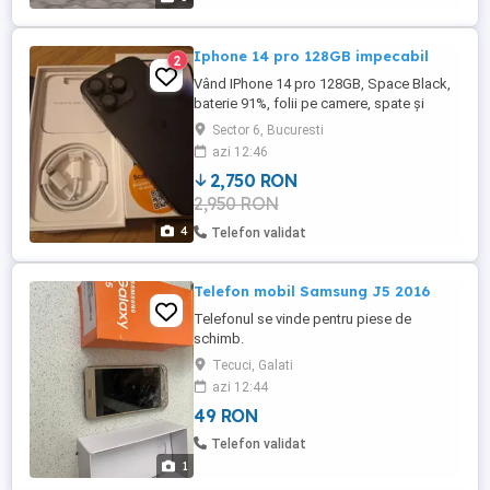
Are ceranul ciobit ...
Iphone 14 pro 128GB impecabil
2
Vând IPhone 14 pro 128GB, Space Black,
baterie 91%, folii pe camere, spate și
ecran din prima zi de utilizare, impecabil,
Sector 6, Bucuresti
cablu de date nefolosit, cutie cu accesorii,
azi 12:46
husa silicon originala Apple, update la zi.
2,750 RON
2,950 RON
4
Telefon validat
Telefon mobil Samsung J5 2016
Telefonul se vinde pentru piese de
schimb.
Tecuci, Galati
azi 12:44
49 RON
Telefon validat
1