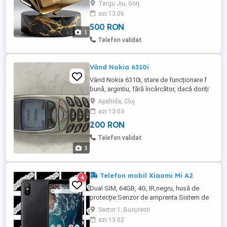
NU Trimit Colete Ramburs-NU Se Divulga
Targu Jiu, Gorj
Numarul Complet-NU Se Negocieaza
azi 13:06
Absolut Nimic-Vind In Conditiile
500 RON
Mentionate-Sau Deloc-Multumesc
1
Telefon validat
Vând Nokia 6310i
Vând Nokia 6310i, stare de funcționare f
bună, argintiu, fără încărcător, dacă doriți
cu încărcător original prețul este 230 lei.
Apahida, Cluj
Nu schimb și nu trimit în țară.
azi 13:03
200 RON
Telefon validat
3
Telefon mobil Xiaomi Mi A2
4
Dual SIM, 64GB, 4G, IR,negru, husă de
protecție.Senzor de amprenta.Sistem de
operare Android One ,versiunea Android
Sector 1, Bucuresti
10. Functioneaza in TOATE retelele de
azi 13:02
telefonie mobila din Romania.