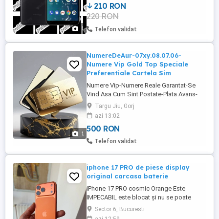
210 RON
220 RON
1
Telefon validat
NumereDeAur-07xy.08.07.06-
Numere Vip Gold Top Speciale
Preferentiale Cartela Sim
Numere Vip-Numere Reale Garantat-Se
Vind Asa Cum Sint Postate-Plata Avans-
NU Trimit Colete Ramburs-NU Se Divulga
Targu Jiu, Gorj
Numarul Complet-NU Se Negocieaza
azi 13:02
Absolut Nimic-Vind In Conditiile
500 RON
Mentionate-Sau Deloc-Multumesc
1
Telefon validat
iphone 17 PRO de piese display
original carcasa baterie
iPhone 17 PRO cosmic Orange Este
IMPECABIL este blocat și nu se poate
folosi decât pentru piese ideal pentru cine
Sector 6, Bucuresti
are unul spart să-l recaroseze Predare