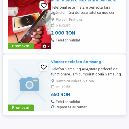
iPhone 14 Pro Max stare perfectă
3
Telefonul este în stare perfectă fără
zgârieturi fără defecte totul ca nou cer
2000 de lei pe el l-am folosit doar eu este
Ploiesti, Prahova
un telefon foarte bun al ofer pentru ca l-
5 august
am înlocuit dar este în stare perfectă
2 000 RON
Telefon validat
Promovat
2
Vânzare telefon Samsung
Telefon Samsung A54,stare perfectă de
funcționare...am cumpărat două Samsung
A36...unul la vânzare
Ramnicu Valcea, Valcea
nou,garanție..nefolosit..1500 RON
ieri 10:56
650 RON
Telefon validat
Repostat automat
Promovat