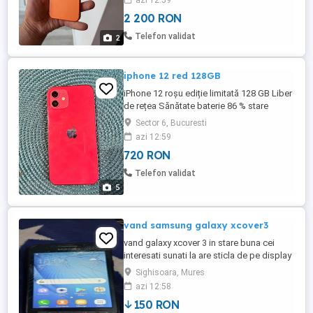
azi 12:59
personală în București
2 200 RON
Telefon validat
2
iphone 12 red 128GB
iPhone 12 roșu ediție limitată 128 GB Liber
de rețea Sănătate baterie 86 % stare
PERFECTĂ atât optic cat și tehnic predare
Sector 6, Bucuresti
personală in Bucuresti
azi 12:59
720 RON
Telefon validat
5
vand samsung galaxy xcover3
vand galaxy xcover 3 in stare buna cei
interesati sunati la are sticla de pe display
sparta in rest totul functional la el
Sighisoara, Mures
azi 12:58
150 RON