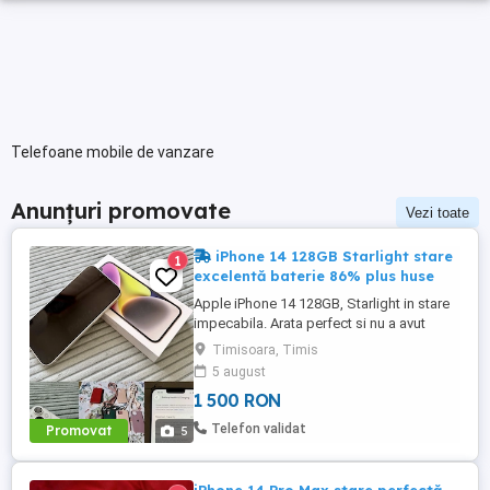
Telefoane mobile de vanzare
Anunțuri promovate
Vezi toate
iPhone 14 128GB Starlight stare
1
excelentă baterie 86% plus huse
Apple iPhone 14 128GB, Starlight in stare
impecabila. Arata perfect si nu a avut
niciodată probleme. Vine cu cutie si cablu
Timisoara, Timis
de încărcare precum si 6 huse de
5 august
protecție, doua din ele Styleash Munich cu
1 500 RON
șnur. 1400 fără huse 1500 cu huse. Nu ma
il dau mai ieftin pentru ca iau de la Flip
Telefon validat
Promovat
5
1400 pe el dar ...