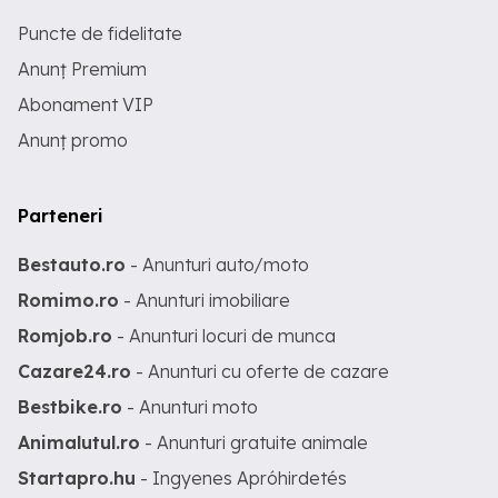
Puncte de fidelitate
Anunț Premium
Abonament VIP
Anunț promo
Parteneri
Bestauto.ro
- Anunturi auto/moto
Romimo.ro
- Anunturi imobiliare
Romjob.ro
- Anunturi locuri de munca
Cazare24.ro
- Anunturi cu oferte de cazare
Bestbike.ro
- Anunturi moto
Animalutul.ro
- Anunturi gratuite animale
Startapro.hu
- Ingyenes Apróhirdetés