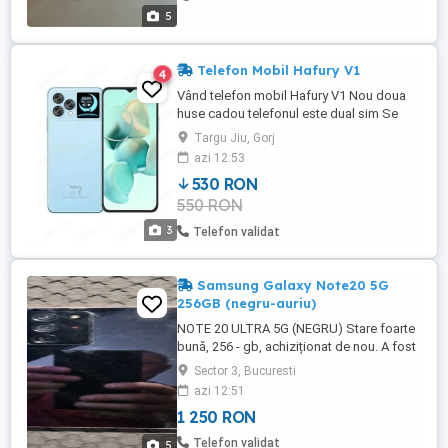
5
Telefon Mobil Hafury V1
4
Vând telefon mobil Hafury V1 Nou doua
huse cadou telefonul este dual sim Se
vinde la Cutie cu toate accesoriile preț 530
Targu Jiu, Gorj
lei predare personala în Tg Jiu
azi 12:53
530 RON
550 RON
3
Telefon validat
Samsung Galaxy Note20 5G
256GB (negru-auriu)
NOTE 20 ULTRA 5G (NEGRU) Stare foarte
bună, 256 - gb, achiziționat de nou. A fost
schimbat ecranul, cu unul nou. Mici urme
Sector 3, Bucuresti
de utilizare pe ecran vizibile doar într-un
azi 12:51
anumit unghi. 1250 LEI +7 HUSE DIVERSE
1 250 RON
NOTE 20 ULTRA 5G (AURIU) Stare foarte
bună - auriu 512 GB, achiziționat de nou
Telefon validat
5