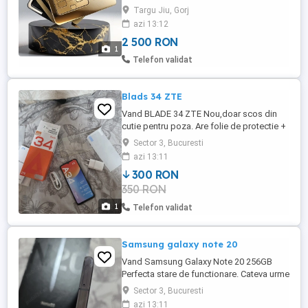
NU Trimit Colete Ramburs-NU Se Divulga
Targu Jiu, Gorj
Numarul Complet-NU Se Negocieaza
azi 13:12
Absolut Nimic-Vind In Conditiile
2 500 RON
Mentionate-Sau Deloc-Multumesc
1
Telefon validat
Blads 34 ZTE
Vand BLADE 34 ZTE Nou,doar scos din
cutie pentru poza. Are folie de protectie +
husa transpartanta. Telefon se preda
Sector 3, Bucuresti
personal in cutie. Pret 300
azi 13:11
300 RON
350 RON
1
Telefon validat
Samsung galaxy note 20
Vand Samsung Galaxy Note 20 256GB
Perfecta stare de functionare. Cateva urme
de uzura. Are folie de protectie + husa
Sector 3, Bucuresti
neagra. Telefon se preda personal in cutie
azi 13:11