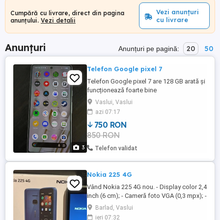
Vezi anunțuri
Cumpără cu livrare, direct din pagina
cu livrare
anunțului.
Vezi detalii
Anunțuri
20
50
Anunțuri pe pagină:
Telefon Google pixel 7
Telefon Google pixel 7 are 128 GB arată și
funcționează foarte bine
Vaslui, Vaslui
azi 07:17
750 RON
850 RON
3
Telefon validat
Nokia 225 4G
Vând Nokia 225 4G nou. - Display color 2,4
inch (6 cm); - Cameră foto VGA (0,3 mpx); -
Memorie RAM: 64 MB; - Memorie internă:
Barlad, Vaslui
128 MB; - Slot pentru card memorie
ieri 07:32