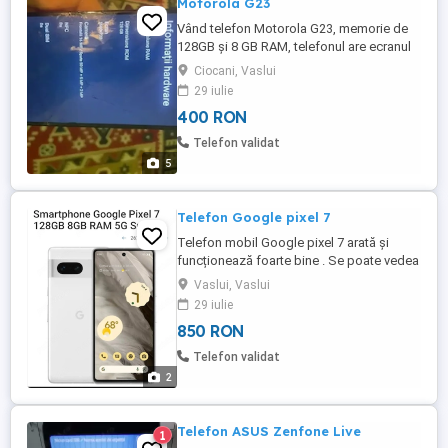
Motorola G23
Vând telefon Motorola G23, memorie de
128GB și 8 GB RAM, telefonul are ecranul
spart îl vând ori pentru piese sau pentru
Ciocani, Vaslui
cineva care nu prea stă pe telefon prețul
29 iulie
poate varia între 300-400 lei, pentru mai
400 RON
multe detalii aștept mesaje
Telefon validat
5
Telefon Google pixel 7
Telefon mobil Google pixel 7 arată și
funcționează foarte bine . Se poate vedea
in Vaslui. Nu trimit in alte localități
Vaslui, Vaslui
29 iulie
850 RON
Telefon validat
2
Telefon ASUS Zenfone Live
1