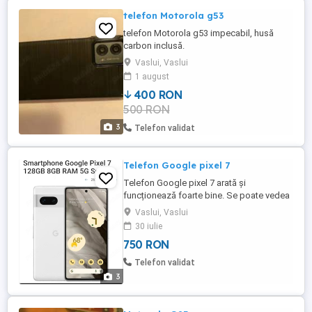
telefon Motorola g53
telefon Motorola g53 impecabil, husă
carbon inclusă.
Vaslui, Vaslui
1 august
400 RON
500 RON
3
Telefon validat
Telefon Google pixel 7
Telefon Google pixel 7 arată și
funcționează foarte bine. Se poate vedea
in Vaslui. Nu trimit in alte localități
Vaslui, Vaslui
30 iulie
750 RON
Telefon validat
3