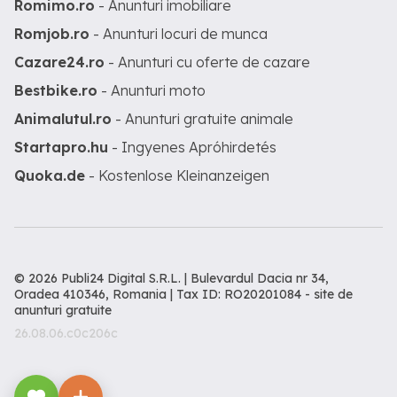
Romimo.ro
- Anunturi imobiliare
Romjob.ro
- Anunturi locuri de munca
Cazare24.ro
- Anunturi cu oferte de cazare
Bestbike.ro
- Anunturi moto
Animalutul.ro
- Anunturi gratuite animale
Startapro.hu
- Ingyenes Apróhirdetés
Quoka.de
- Kostenlose Kleinanzeigen
© 2026 Publi24 Digital S.R.L. | Bulevardul Dacia nr 34,
Oradea 410346, Romania | Tax ID: RO20201084 -
site de
anunturi gratuite
26.08.06.c0c206c