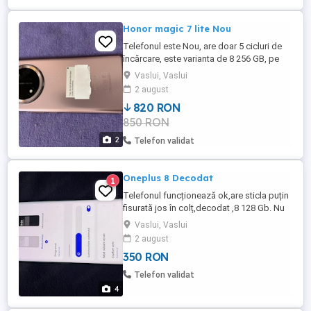
Honor magic 7 lite Nou
Telefonul este Nou, are doar 5 cicluri de
încărcare, este varianta de 8 256 GB, pe
culoare purple. Vine în cutie cu cu cablu,
Vaslui, Vaslui
bonus husa nouă NU trimit în țară.
2 august
820 RON
850 RON
2
Telefon validat
Oneplus 8 Decodat
1
Telefonul funcționează ok,are sticla puțin
fisurată jos în colț,decodat ,8 128 Gb. Nu
trimit în tara
Vaslui, Vaslui
2 august
350 RON
Telefon validat
4