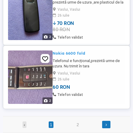
prezintă urme de uzura ,are plasticul de la
ecran fisurat.
Vaslui, Vaslui
26 iulie
70 RON
80 RON
2
Telefon validat
Nokia 6600 fold
Telefonul e funcțional,prezintă urme de
uzura. Nu trimit în tara
Vaslui, Vaslui
26 iulie
60 RON
Telefon validat
2
›
‹
1
2