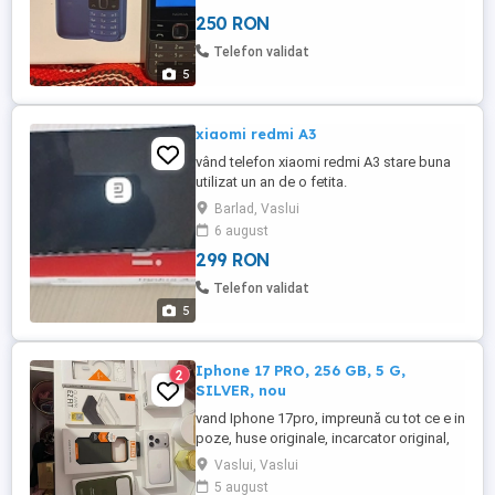
MicroSD până la 32 GB; - Baterie: 1150
250 RON
mAh; - Încărcător Nokia; - Cutie originală.
Preț: 250 de lei negociabil.
Telefon validat
5
xiaomi redmi A3
vând telefon xiaomi redmi A3 stare buna
utilizat un an de o fetita.
Barlad, Vaslui
6 august
299 RON
Telefon validat
5
Iphone 17 PRO, 256 GB, 5 G,
2
SILVER, nou
vand Iphone 17pro, impreună cu tot ce e in
poze, huse originale, incarcator original,
căști sony. L-am desfăcut și l-am folosit 2-
Vaslui, Vaslui
3 zile. 6500 lei (sau schimb cu două
5 august