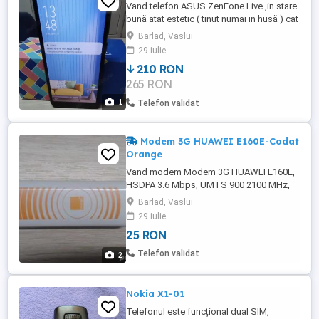
Vand telefon ASUS ZenFone Live ,in stare
bună atat estetic ( tinut numai in husă ) cat
și de functional ( telefon personal ) .Ofer
Barlad, Vaslui
incarcatorul original ,husă de protectie și
29 iulie
bonus o baterie externă !Relatii la tel. .
210 RON
265 RON
1
Telefon validat
Modem 3G HUAWEI E160E-Codat
Orange
Vand modem Modem 3G HUAWEI E160E,
HSDPA 3.6 Mbps, UMTS 900 2100 MHz,
slot microSD, conector antena.Codat
Barlad, Vaslui
Orange.
29 iulie
25 RON
Telefon validat
2
Nokia X1-01
Telefonul este funcțional dual SIM,