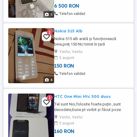
telefoane Iphone 14)
6 500 RON
Telefon validat
5
Nokia 515 Alb
2
Nokia 515 alb arată și funcționează
bine,preț 150 NU trimit în țară
Vaslui, Vaslui
5 august
150 RON
Telefon validat
4
HTC One Mini Htc 500 duos
1
Tel sunt Noi,folosite foarte puțin ,sunt
decodate,bune pt vorbit și făcut poze.
Prețul este pt un singur telefon . Trimit în
Vaslui, Vaslui
țară doar cu plata transportului în avans.
5 august
160 RON