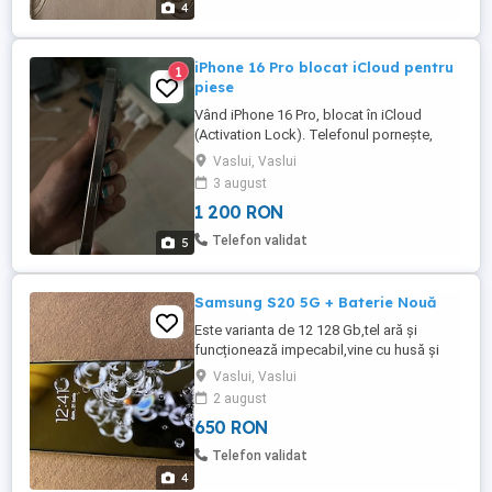
4
iPhone 16 Pro blocat iCloud pentru
1
piese
Vând iPhone 16 Pro, blocat în iCloud
(Activation Lock). Telefonul pornește,
ecranul funcționează, însă este blocat și
Vaslui, Vaslui
nu poate fi activat fără contul Apple al
3 august
proprietarului anterior. Are un punct mic
1 200 RON
negru pe ecran (vizibil în poze), în rest se
prezintă bine estetic. Se vinde pentru
Telefon validat
5
piese sau reparații. Preț: ...
Samsung S20 5G + Baterie Nouă
Este varianta de 12 128 Gb,tel ară și
funcționează impecabil,vine cu husă și
baterie . Trimit în țară doar cu plata
Vaslui, Vaslui
transportului în avans
2 august
650 RON
Telefon validat
4