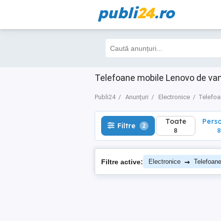
publi
24
.ro
Toate
Perso
Filtre
2
8
8
Telefoane mobile Lenovo de va
Publi24
Anunțuri
Electronice
Telefoa
Toate
Pers
Filtre
2
8
8
→
Filtre active:
Electronice
Telefoan