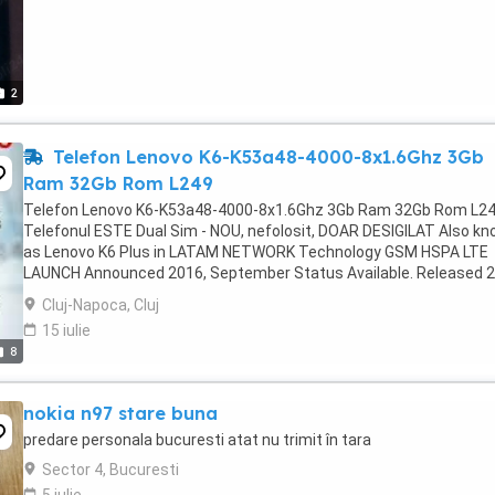
2
Telefon Lenovo K6-K53a48-4000-8x1.6Ghz 3Gb
Ram 32Gb Rom L249
Telefon Lenovo K6-K53a48-4000-8x1.6Ghz 3Gb Ram 32Gb Rom L2
Telefonul ESTE Dual Sim - NOU, nefolosit, DOAR DESIGILAT Also k
as Lenovo K6 Plus in LATAM NETWORK Technology GSM HSPA LTE
LAUNCH Announced 2016, September Status Available. Released 2
December BODY Dimensions 151 x 76 x 8.4 ...
Cluj-Napoca, Cluj
15 iulie
8
nokia n97 stare buna
predare personala bucuresti atat nu trimit în tara
Sector 4, Bucuresti