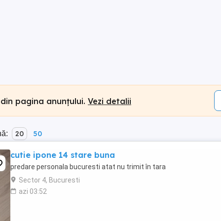
 din pagina anunțului.
Vezi detalii
nă:
20
50
cutie ipone 14 stare buna
predare personala bucuresti atat nu trimit în tara
Sector 4, Bucuresti
azi 03:52