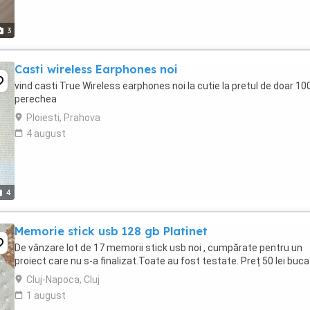
3
Casti wireless Earphones noi
vind casti True Wireless earphones noi la cutie la pretul de doar 100
perechea
Ploiesti, Prahova
4 august
4
Memorie stick usb 128 gb Platinet
De vânzare lot de 17 memorii stick usb noi , cumpărate pentru un
proiect care nu s-a finalizat.Toate au fost testate. Preț 50 lei buca
Cluj-Napoca, Cluj
1 august