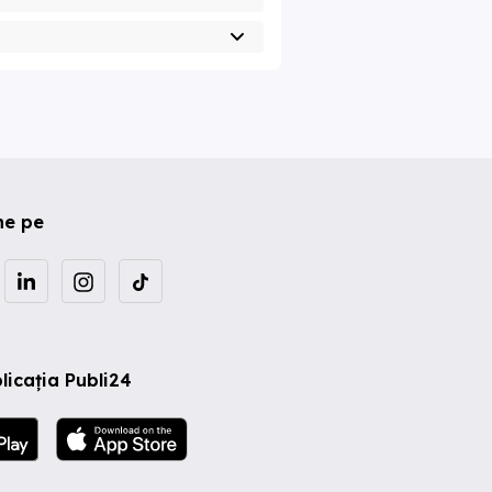
ne pe
licația Publi24