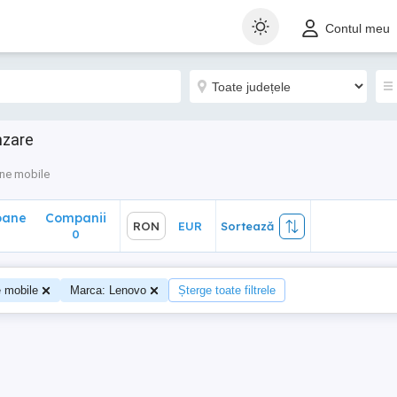
ane
Companii
RON
EUR
Sortează
Contul meu
0
nzare
ne mobile
oane
Companii
RON
EUR
Sortează
0
e mobile
Marca: Lenovo
Șterge toate filtrele