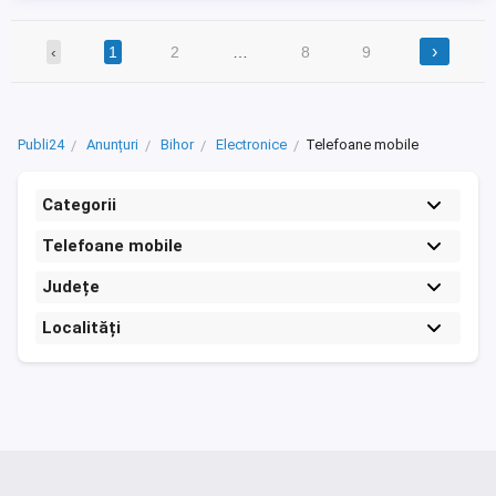
›
‹
1
2
…
8
9
Publi24
Anunțuri
Bihor
Electronice
Telefoane mobile
Categorii
Telefoane mobile
Județe
Localități