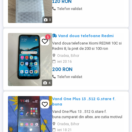
120 RON
Telefon validat
3
Vand doua telefoane Redmi
1
Vand doua telefoane Xiomi REDMI 10C si
Redmi 8, la pret de 200 si 100 ron
negociabil. Telefonele sunt folosite ,la
Oradea, Bihor
setari de fabrica, cu ecranele intacte.
ieri 20:16
Bateriile inca sunt bune. Va rog pentru
200 RON
detalii sunati. O zi placuta!
Telefon validat
4
Vand One Plus 13 ..512 G.stare f.
buna
Vand One Plus 13 ..512 G.stare f.
buna.cumparat din altex..are cutia motivul
vanz este upgrade
Oradea, Bihor
ieri 18:21