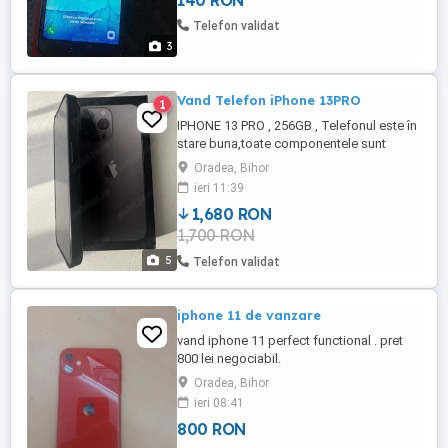
140 RON
Telefon validat
3
Vand Telefon iPhone 13PRO
1
IPHONE 13 PRO , 256GB , Telefonul este în
stare buna,toate componentele sunt
originale! VIATA BATERIEI 79% LIBER
Oradea, Bihor
RETEA Se vinde in cutie impreuna cu 3
ieri 11:39
huse(culori: negru- originala, transparenta
1,680 RON
, roz), protectie ecran din sticla, incarcator.
1,700 RON
5
Telefon validat
iphone 11 de vanzare
vand iphone 11 perfect functional . pret
800 lei negociabil.
Oradea, Bihor
ieri 08:41
800 RON