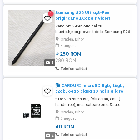
Samsung S26 Ultra,S-Pen
1
original,nou,Cobalt Violet.
Vand pix S-Pen original cu
bluetoth,nou,provenit de la Samsung S26
Ultra nou,culoare cobalt violet. Pret Fix 250
Oradea, Bihor
lei.
4 august
250 RON
280 RON
5
Telefon validat
CARDURI microSD 8gb, 16gb,
32gb, 64gb clasa 10 noi sigilate
!! De Vanzare huse, folii ecran, casti(
handsfree), incarcatoare priza&auto
pentru aproape orice model de telefon &
Oradea, Bihor
tableta &ceas. Pentru orice Informatii
3 august
Comanda, va rugam sa ne trimiteti un
40 RON
mesaj apasand butonul "Trimite Mesaj"
care sa contina si un numar de contact pt
Telefon validat
2
a putea lua legatura cu Dvs. ...