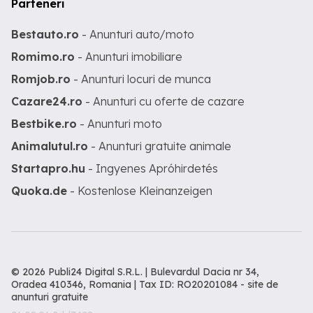
Parteneri
Bestauto.ro
- Anunturi auto/moto
Romimo.ro
- Anunturi imobiliare
Romjob.ro
- Anunturi locuri de munca
Cazare24.ro
- Anunturi cu oferte de cazare
Bestbike.ro
- Anunturi moto
Animalutul.ro
- Anunturi gratuite animale
Startapro.hu
- Ingyenes Apróhirdetés
Quoka.de
- Kostenlose Kleinanzeigen
© 2026 Publi24 Digital S.R.L. | Bulevardul Dacia nr 34,
Oradea 410346, Romania | Tax ID: RO20201084 -
site de
anunturi gratuite