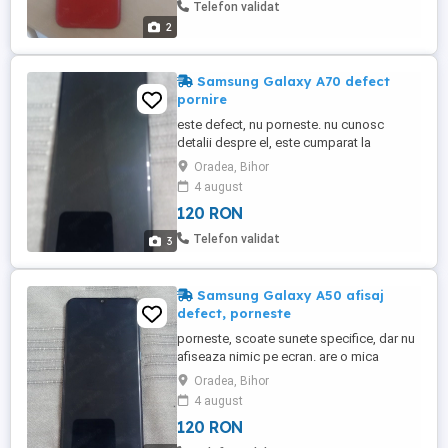
Telefon validat
2
Samsung Galaxy A70 defect
pornire
este defect, nu porneste. nu cunosc
detalii despre el, este cumparat la
gramada cu alte telefoane, nu l-am folosit
Oradea, Bihor
personal. display-ul nu pare a fi crapat, dar
4 august
nu pot garanta nimic. este complet, fara
120 RON
accesorii.
Telefon validat
3
Samsung Galaxy A50 afisaj
defect, porneste
porneste, scoate sunete specifice, dar nu
afiseaza nimic pe ecran. are o mica
ciobitura la sticla de protectie in partea
Oradea, Bihor
dreapta-jos. alte detalii nu cunosc, este
4 august
cumparat la gramada cu alte telefoane
120 RON
defecte, nu l-am folosit personal. este
complet, fara accesorii