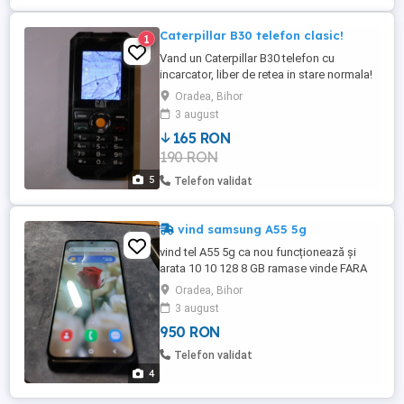
Caterpillar B30 telefon clasic!
1
Vand un Caterpillar B30 telefon cu
incarcator, liber de retea in stare normala!
Vand numai personal in Oradea, pot sa
Oradea, Bihor
trimit prin posta si curier contra cost!
3 august
Design Clasic SIM tipul de card
165 RON
Dimensiune normala (mini-SIM)
190 RON
Specificaţii tehnice Extindere memorie Da
Format card memorie microSD (max. 16 ...
5
Telefon validat
vind samsung A55 5g
vind tel A55 5g ca nou funcționează și
arata 10 10 128 8 GB ramase vinde FARA
ACCESORII
Oradea, Bihor
3 august
950 RON
Telefon validat
4