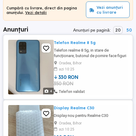
Vezi anunțuri
Cumpără cu livrare, direct din pagina
cu livrare
anunțului.
Vezi detalii
Anunțuri
20
50
Anunțuri pe pagină:
Telefon Realme 8 5g
Telefon realme 8 5g, in stare de
funcționare, butonul de pornire face figuri
câteodată, trebuie apasat mai tare.
Oradea, Bihor
azi 10:25
330 RON
350 RON
4
Telefon validat
Display Realme C30
Display nou pentru Realme C30
Oradea, Bihor
azi 10:25