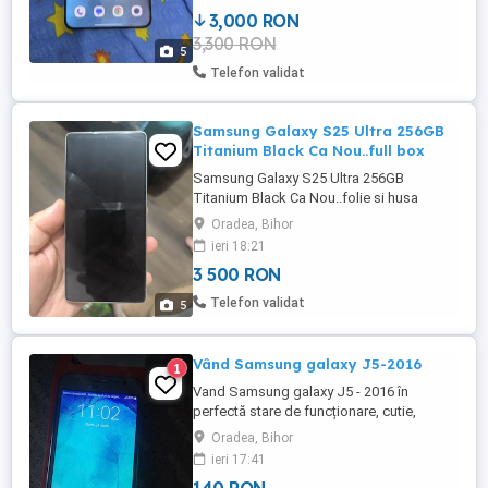
3,000 RON
3,300 RON
5
Telefon validat
Samsung Galaxy S25 Ultra 256GB
Titanium Black Ca Nou..full box
Samsung Galaxy S25 Ultra 256GB
Titanium Black Ca Nou..folie si husa
uag..aspect si functio de 10 10.nu trimit in
Oradea, Bihor
tara si nu fac schimburi....nu are zgarieturi
ieri 18:21
si nici urme de uzura..full box ..are si cutia
3 500 RON
tot pret 3500 de lei
Telefon validat
5
Vând Samsung galaxy J5-2016
1
Vand Samsung galaxy J5 - 2016 în
perfectă stare de funcționare, cutie,
încărcător. Foarte puține urme de utilizare,
Oradea, Bihor
întreținut.
ieri 17:41