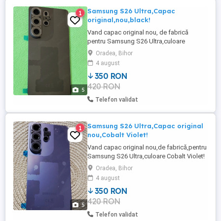
Samsung S26 Ultra,Capac
1
original,nou,black!
Vand capac original nou, de fabrică
pentru Samsung S26 Ultra,culoare
titanium black! Are sigilii pe geamul de
Oradea, Bihor
cameră! Pret fix 350 lei.
4 august
350 RON
420 RON
5
Telefon validat
Samsung S26 Ultra,Capac original
1
nou,Cobalt Violet!
Vand capac original nou,de fabrică,pentru
Samsung S26 Ultra,culoare Cobalt Violet!
Este sigilat pe spate si pe geamul de
Oradea, Bihor
camera foto! Pret FiX! 350 lei.
4 august
350 RON
420 RON
5
Telefon validat