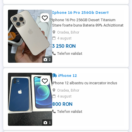
Iphone 16 Pro 256Gb Desert
Iphone 16 Pro 256GB Desert Titanium
Stare foarte buna Bateria 89% Achizitionat
din altex, garantie valabila Fara schimburi
Oradea, Bihor
si oferte! Nu trimit in tara!
4 august
3 250 RON
Telefon validat
2
iPhone 12
iPhone 12 albastru cu incarcator inclus
Oradea, Bihor
4 august
800 RON
Telefon validat
1