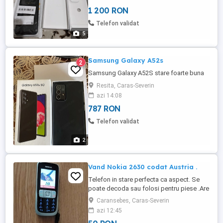
actualizare la Android 16
1 200 RON
Telefon validat
5
Samsung Galaxy A52s
2
Samsung Galaxy A52S stare foarte buna
Resita, Caras-Severin
azi 14:08
787 RON
Telefon validat
2
Vand Nokia 2630 codat Austria .
Telefon in stare perfecta ca aspect. Se
poate decoda sau folosi pentru piese .Are
incarcator original Nokia . Predare
Caransebes, Caras-Severin
personala in Caransebes .
azi 12:45