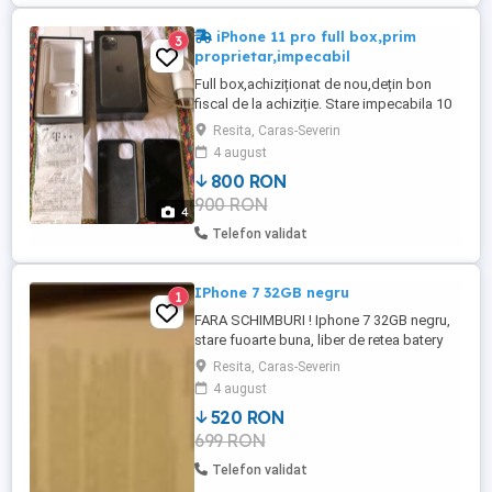
iPhone 11 pro full box,prim
3
proprietar,impecabil
Full box,achiziționat de nou,dețin bon
fiscal de la achiziție. Stare impecabila 10
10. Fără intervenții în service. Preț fix !!!
Resita, Caras-Severin
Telefonul se poate vedea și testa in
4 august
Timișoara.
800 RON
900 RON
4
Telefon validat
IPhone 7 32GB negru
1
FARA SCHIMBURI ! Iphone 7 32GB negru,
stare fuoarte buna, liber de retea batery
health 93%
Resita, Caras-Severin
4 august
520 RON
699 RON
Telefon validat