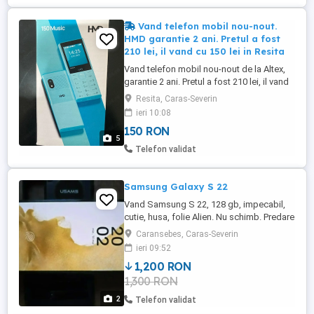
Vand telefon mobil nou-nout.
HMD garantie 2 ani. Pretul a fost
210 lei, il vand cu 150 lei in Resita
Vand telefon mobil nou-nout de la Altex,
garantie 2 ani. Pretul a fost 210 lei, il vand
cu 150 lei in Resita. Telefon: . Va
Resita, Caras-Severin
multumescI
ieri 10:08
150 RON
5
Telefon validat
Samsung Galaxy S 22
Vand Samsung S 22, 128 gb, impecabil,
cutie, husa, folie Alien. Nu schimb. Predare
personala.
Caransebes, Caras-Severin
ieri 09:52
1,200 RON
1,300 RON
2
Telefon validat