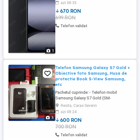
Cameră la nivel de vârf de gamă 108 MP
azi 08:35
Configurație excepțională cu trei camere
670 RON
OIS și EIS Două caracteristici anti-tremur
699 RON
Stabilizarea optică a imaginii (OIS)
sporește claritatea pentru cadre ...
Telefon validat
3
Telefon Samsung Galaxy S7 Gold +
Obiective foto Samsung, Husa de
protectie Book S-View Samsung,
etc
Pachetul cuprinde: - Telefon mobil
Samsung Galaxy S7 Gold (SM-
G930FZDAROM); - Protectie spate si
Resita, Caras-Severin
obiectiv foto Samsung ET-
azi 08:24
CG930DBEGWW pentru Samsung Galaxy
5
600 RON
S7 (ET-CG930DBEGWW); - Samsung Husa
700 RON
de protectie tip Book S-View Black pentru
G930 Galaxy S7 (EF-CG930PBEGWW); -
Telefon validat
telefonul are Folie securizata Alien ...