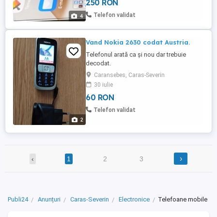
250 RON
Telefon validat
4
Vand Nokia 2630 codat Austria.
Telefonul arată ca și nou dar trebuie
decodat.
Caransebes, Caras-Severin
30 iulie
60 RON
Telefon validat
2
›
‹
1
2
3
Publi24
Anunțuri
Caras-Severin
Electronice
Telefoane mobile