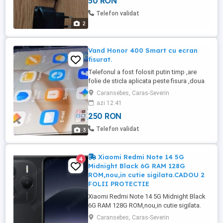
50 RON
Telefon validat
2
Vand Honor 400 Smart cu ecran
fisurat.
Telefonul a fost folosit putin timp ,are
folie de sticla aplicata peste fisura ,doua
huse si cutie completa . Predare personala
Caransebes, Caras-Severin
in Caransebes .
azi 12:41
250 RON
Telefon validat
3
Xiaomi Redmi Note 14 5G
4
Midnight Black 6G RAM 128G
ROM,nou,in cutie sigilata.CADOU 2
FOLII PROTECTIE
Xiaomi Redmi Note 14 5G Midnight Black
6G RAM 128G ROM,nou,in cutie sigilata.
CADOU 2 FOLII PROTECTIE ECRAN
Caransebes, Caras-Severin