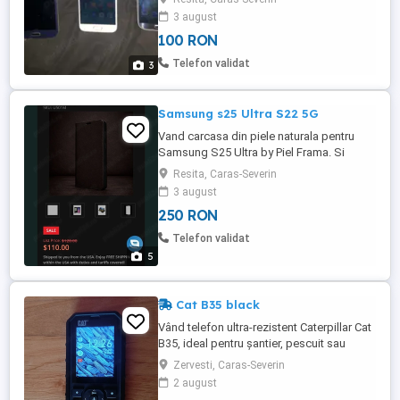
in stare foarte buna de functionare Pret
3 august
100 ron fix
100 RON
Telefon validat
3
Samsung s25 Ultra S22 5G
Vand carcasa din piele naturala pentru
Samsung S25 Ultra by Piel Frama. Si
carcase S22 5G diferite modele.
Resita, Caras-Severin
3 august
250 RON
Telefon validat
5
Cat B35 black
Vând telefon ultra-rezistent Caterpillar Cat
B35, ideal pentru șantier, pescuit sau
outdoor. Este construit să reziste la
Zervesti, Caras-Severin
șocuri, trânte pe beton, praf și apă
2 august
conform standardelor IP68 și celor