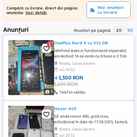
Vezi anunțuri
Cumpără cu livrare, direct din pagina
cu livrare
anunțului.
Vezi detalii
Anunțuri
20
50
Anunțuri pe pagină:
OnePlus Nord 4 cu 512 GB
1
telefonul arata si funcționează impecabil,
are Andoid 16 se vinde cu 8 huse si 2 folii
hidrogel pentru display
Resita, Caras-Severin
azi 20:52
1,500 RON
1,600 RON
3
Telefon validat
Honor 400
SE vinde Honor 400, gold-rose,
achiziționat în data de 17.05.2025, factură,
garanție, huse si folii de ecran privaci.
Resita, Caras-Severin
Ținut doar in husa, impecabil. Si-a facut
azi 20:52