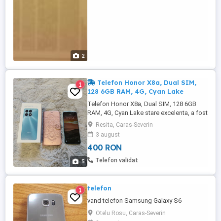
2
Telefon Honor X8a, Dual SIM,
1
128 6GB RAM, 4G, Cyan Lake
Telefon Honor X8a, Dual SIM, 128 6GB
RAM, 4G, Cyan Lake stare excelenta, a fost
in folosinta sotiei, mereu la husa si folie
Resita, Caras-Severin
protectie ecran 6,7 inch, baterie 4500mAh,
3 august
VoLte, VoWifi, Dual SIM, 128 6GB RAM,
400 RON
4G, etc,etc . PLUS - O FOLIE STICLA
PRIVACY CADOU,nemontata! Se vinde
Telefon validat
5
insotit de : cutie originala ...
telefon
1
vand telefon Samsung Galaxy S6
Otelu Rosu, Caras-Severin