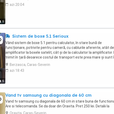
azi 20:04
5
Sistem de boxe 5.1 Serioux
Vând sistem de boxe 5.1 pentru calculator, în stare bună de
funcționare, potrivite pentru cameră, cu cablurile aferente, atât de
amplificator la boxele satelit, cât și de la calculator la amplificator.
trimit în țară deoarece costul de transport este prea mare și sunt 
afara ariei de acoperire ...
Berzasca, Caras-Severin
azi 18:43
5
Vand tv samsung cu diagonala de 60 cm
Vand tv samsung cu diagonala de 60 cm in stare buna de functiona
Are si telecomanda. Se da doar din Oravita. Pret 250 lei. Detalii la
Oravita, Caras-Severin