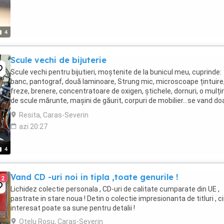
4
Scule vechi de bijuterie
Scule vechi pentru bijutieri, moștenite de la bunicul meu, cuprinde:
banc, pantograf, două laminoare, Strung mic, microscoape țintuire
freze, brenere, concentratoare de oxigen, știchele, dornuri, o mulț
de scule mărunte, mașini de găurit, corpuri de mobilier...se vand do
impreună, nu vand separat. ...
Resita, Caras-Severin
azi 20:27
4
Vand CD -uri noi in tipla ,toate genurile !
2
Lichidez colectie personala , CD-uri de calitate cumparate din UE ,
pastrate in stare noua ! Detin o colectie impresionanta de titluri , c
interesat poate sa sune pentru detalii !
Otelu Rosu, Caras-Severin