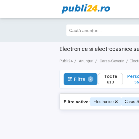
publi
24
.ro
Toate
Perso
Filtre
2
610
563
Electronice si electrocasnice s
Publi24
Anunțuri
Caras-Severin
Elect
Toate
Pers
Filtre
2
610
56
Filtre active:
Electronice
Caras-S