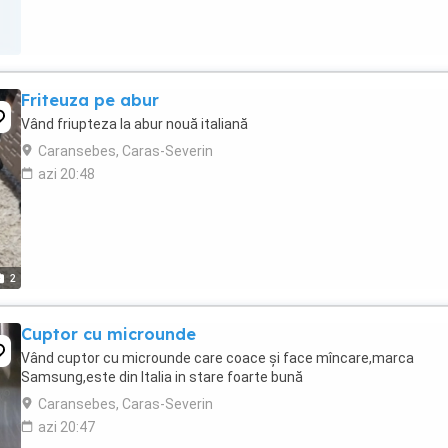
Friteuza pe abur
Vând friupteza la abur nouă italiană
Caransebes, Caras-Severin
azi 20:48
2
Cuptor cu microunde
Vând cuptor cu microunde care coace și face mîncare,marca
Samsung,este din Italia in stare foarte bună
Caransebes, Caras-Severin
azi 20:47