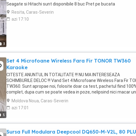
Seagate si Hitachi sunt disponibile 8 buc Pret pe bucata
Resita, Caras-Severin
azi 17:10
3
Set 4 Microfoane Wireless Fara Fir TONOR TW360
Karaoke
CITESTE ANUNTUL IN TOTALITATE !!! NU MA INTERESEAZA
SCHIMBURILE DELOC !!! Vand Set 4 Microfoane Wireless Fara Fir T
TW360. Sunt apropae noi, folosite doar ca test, pachetul fiind 100
complet, dupa cum se poate vedea in poze, nelipsind nici macar un
accesoriu, acestea fiind: incarcatorul original, ...
Moldova Noua, Caras-Severin
azi 17:01
5
Sursa Full Modulara Deepcool DQ650-M-V2L, 80 PL