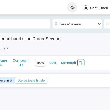
ane
Companii
RON
EUR
Sortează
Contul meu
47
econd hand si noiCaras-Severin
ronice
oane
Companii
RON
EUR
Sortează
3
47
everin
Șterge toate filtrele