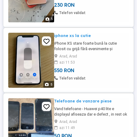
230 RON
Telefon validat
3
iphone xs la cutie
iPhone XS stare foarte bună la cutie
folosit cu grijă fără evenimente și
elemente schimbate totul original Face ID
Arad, Arad
funcțional accept și schimb cu alt telefon
azi 11:53
iPhone sau Samsung doar în Arad
550 RON
Telefon validat
5
Telefoane de vanzare piese
Vand telefoane - Huawei p40 lite e
displayul afiseaza dar e defect , in rest ok
- Samsung j3 display defect , in rest ok -
Arad, Arad
Alcatel 1016 afiseaza incarcarea - Iphone
azi 11:49
8 display spart , afiseaza dar e defect -
50 RON
Iphone 5c display defect - Bateri externe