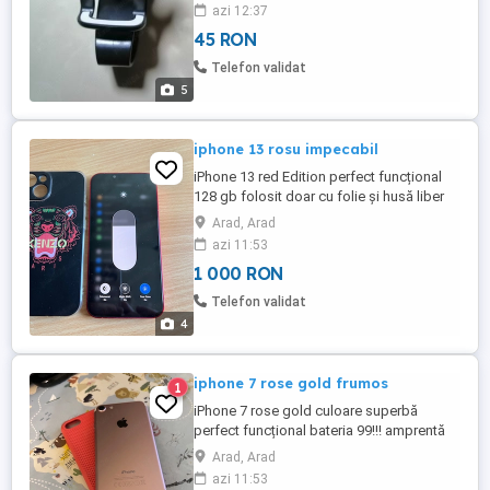
Telefonul este usor accesibil in timp ce
azi 12:37
clema suportului il mentine stabil si sigur.
45 RON
Funcția rotativă la 360 de grade vă permite
să alegeti cel mai convenabil unghi de
Telefon validat
vizionare in timp ce ...
5
iphone 13 rosu impecabil
iPhone 13 red Edition perfect funcțional
128 gb folosit doar cu folie și husă liber
de rețea accept și schimb cu alt telefon
Arad, Arad
doar în Arad
azi 11:53
1 000 RON
Telefon validat
4
iphone 7 rose gold frumos
1
iPhone 7 rose gold culoare superbă
perfect funcțional bateria 99!!! amprentă
funcțională accept și schimb cu alt
Arad, Arad
telefon după caz ofer diferență doar în
azi 11:53
Arad schimb