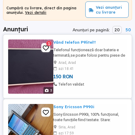
Vezi anunțuri
Cumpără cu livrare, direct din pagina
cu livrare
anunțului.
Vezi detalii
Anunțuri
20
50
Anunțuri pe pagină:
Vând telefon P9litel!!
1
Telefonul funcționează doar bateria e
terminată,se poate folosi pentru piese de
schimb sau daca se pune baterie alta,se
Arad, Arad
poate folosi că și telefon!!. Telefonul este
azi 18:41
modelul P9litel
150 RON
Telefon validat
3
Sony Ericsson P990i
Sony Ericsson P990i, 100% funcțional,
toate funcțiile fiind testate. Stare:
Funcționează impecabil. Ecran tactil
Siria, Arad
perfect funcțional. Tastatura QWERTY și
azi 17:59