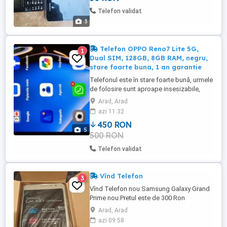
bune , functionale .
Telefon validat
3
Telefon OPPO Reno7 Lite 5G,
1
Dual SIM, 128GB, 8GB RAM, negru,
stare foarte buna, 1 an garantie
Telefonul este în stare foarte bună, urmele
de folosire sunt aproape insesizabile,
deși folia de sticlă de pe ecran are o zonă
Arad, Arad
în care a intrat aer în partea dreaptă sus.
azi 11:32
Funcționează perfect. Îl dau cu tot cu
450 RON
cutia, care cuprinde husa originală
5
500 RON
nefolosită, un cablu USB tip C la USB tip C
și manualul ...
Telefon validat
Vînd Telefon
3
Vînd Telefon nou Samsung Galaxy Grand
Prime nou.Pretul este de 300 Ron
negociabil
Arad, Arad
azi 09:58