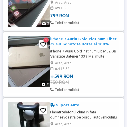
informati la _0_ 7_ 4 _7_ 6 _3 _0 _8 _5 _2
Arad, Arad
Sanatatea Bateriei este 100% Apple
azi 15:58
iPhone 7 Plus black matte negru matt
799 RON
Stare absolut perfecta de functionare !
memorie mare 32 GB vine insotit de
Telefon validat
3
accesorile aferente Atentie modelul ...
iPhone 7 Auriu Gold Platinum Liber
1
32 GB Sanatate Bateriei 100%
iPhone 7 Auriu Gold Platinum Liber 32 GB
Sanatate Bateriei 100% Mai multe
informati la _0_ 7_ 4 _7_ 6 _3 _0 _8 _5 _2
Arad, Arad
Ofer spre vanzare, iPhone 7 Gold Auriu
azi 15:58
stare tehnica perfecta Stare ireprosabila !
599 RON
fara urme de folosinta e la liber merge cu
750 RON
orice sim nu este blocat sau codat e
2
NEVERLOKED 4G Memorie ...
Telefon validat
Suport Auto
Plasati telefonul chiar in fata
dumneavoastra pe bordul autovehiculului
si bucurati-va de multe ore de condus.
Arad, Arad