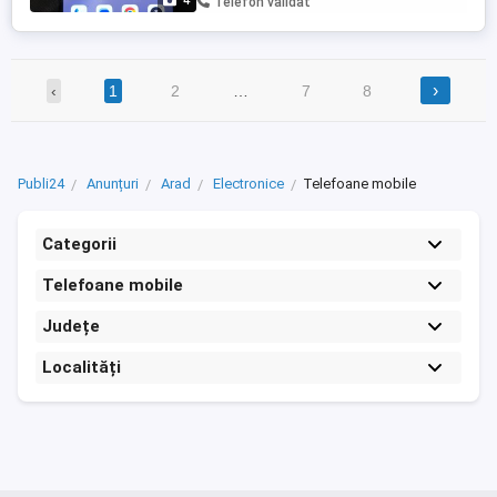
4
Telefon validat
›
‹
1
2
…
7
8
Publi24
Anunțuri
Arad
Electronice
Telefoane mobile
Categorii
Telefoane mobile
Județe
Localități