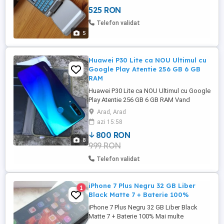
cea numerică funcționează fără probleme.
525 RON
Wi-Fi, Bluetooth, cameră foto şi difuzor
testate și funcționale. Bateria este
Telefon validat
originală şi încă oferă ...
5
Huawei P30 Lite ca NOU Ultimul cu
Google Play Atentie 256 GB 6 GB
RAM
Huawei P30 Lite ca NOU Ultimul cu Google
Play Atentie 256 GB 6 GB RAM Vand
Huawei P30 Lite absolut ca NOU Mai multe
Arad, Arad
informati la _0_ 7_ 4 _7_ 6 _3 _0 _8 _5 _2
azi 15:58
Magazin Play ultimul model cu Google
800 RON
Play Magazin Play cea mai rara si
8
999 RON
frumoasa culoare ! vine insotit de toate
accesorile originale! cea ...
Telefon validat
iPhone 7 Plus Negru 32 GB Liber
1
Black Matte 7 + Baterie 100%
iPhone 7 Plus Negru 32 GB Liber Black
Matte 7 + Baterie 100% Mai multe