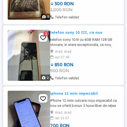
300 RON
1,000 RON
3
Telefon validat
telefon sony 10 III, ca nou
1
telefon sony 10 III cu 6GB RAM 128 GB
stocare, in stare exceptionala, ca nou,
fabricat in Japonia.
Arad, Arad
azi 07:49
850 RON
900 RON
2
Telefon validat
iphone 12 mini impecabil
iPhone 12 mini culoare roșu impecabil ca
nou se oferă bonus 3 huse liber de rețea
Face ID eroare accept și schimb cu alt
Arad, Arad
telefon doar în Arad
ieri 23:57
700 RON