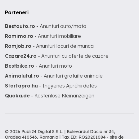
Parteneri
Bestauto.ro
- Anunturi auto/moto
Romimo.ro
- Anunturi imobiliare
Romjob.ro
- Anunturi locuri de munca
Cazare24.ro
- Anunturi cu oferte de cazare
Bestbike.ro
- Anunturi moto
Animalutul.ro
- Anunturi gratuite animale
Startapro.hu
- Ingyenes Apróhirdetés
Quoka.de
- Kostenlose Kleinanzeigen
© 2026 Publi24 Digital S.R.L. | Bulevardul Dacia nr 34,
Oradea 410346, Romania | Tax ID: RO20201084 -
site de