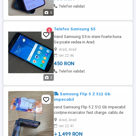
Telefon validat
5
Telefon Samsung S5
2
Vand Samsung S5 in stare foarte buna.
Se poate vedea in Arad.
Arad, Arad
ieri 22:46
450 RON
Telefon validat
2
Samsung Flip 5 Z 512 Gb
impecabil
vand Samsung Flip 5 Z 512 Gb impecabil.
conține incarcator fast charge. cablu de
date și folii pe ambele displaye. stare
Arad, Arad
foarte buna. pt detalii la telefon.
ieri 22:41
1,499 RON