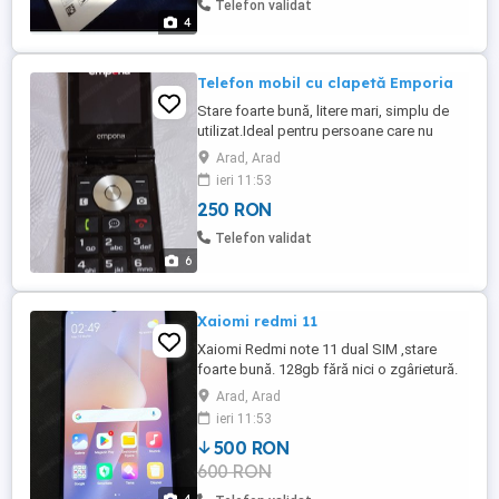
Telefon validat
4
Telefon mobil cu clapetă Emporia
Stare foarte bună, litere mari, simplu de
utilizat.Ideal pentru persoane care nu
doresc să utilizeze noua tehnologie.
Arad, Arad
ieri 11:53
250 RON
Telefon validat
6
Xaiomi redmi 11
Xaiomi Redmi note 11 dual SIM ,stare
foarte bună. 128gb fără nici o zgârietură.
Arad, Arad
ieri 11:53
500 RON
600 RON