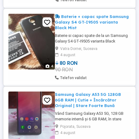
Telefon validat
stau la discutii sub nicio forma.Pretul de ...
Baterie + capac spate Samsung
Galaxy S4 GT-I9505 varianta
Black Mist
Baterie si capac spate de la un Samsung
Galaxy S4 GT-I9505 varianta Black
Mist.Bateria nu a fost forjata,nu prezinta
Vatra Dornei, Suceava
umflaturi sau defecte si este in stare
4 august
excelenta,iar capacul spate este varianta
80 RON
cu imitatie de piele si este
4
90 RON
nou,nefolosit,se poate observa acest
lucru in pozele postate pe site.Pret ...
Telefon validat
Samsung Galaxy A53 5G 128GB
6GB RAM | Cutie + Încărcător
Original | Stare Foarte Bună
Vând Samsung Galaxy A53 5G, 128 GB
memorie internă și 6 GB RAM, în stare
foarte bună, perfect funcțional. Telefonul
Pojorata, Suceava
a fost folosit cu grijă și funcționează
4 august
impecabil. Este potrivit pentru utilizarea de