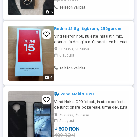
Telefon validat
3
Redmi 15 5g, 8gbram, 256gbrom
Vind telefon nou, nu este instalat nimic,
doar cutia desigilata. Capacitatea bateriei
este de 7000mAh, fabricat 2025. Pret
Suceava, Suceava
minim 750 lei.
6 august
Telefon validat
4
Vand Nokia G20
Vand Nokia G20 folosit, in stare perfecta
de functionare, poze reale, urme de uzura
minore, fara incarcator, husa si cutie
Suceava, Suceava
inclusa. Specificatii: 4GB RAM 64GB
5 august
memorie interna Predare doar personala.
300 RON
400 RON