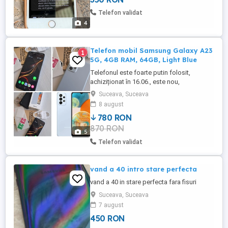
Telefon validat
4
Telefon mobil Samsung Galaxy A23
1
5G, 4GB RAM, 64GB, Light Blue
Telefonul este foarte putin folosit,
achiziționat în 16.06., este nou,
funcționează impecabil, mici urme de
Suceava, Suceava
uzură foarte putin vizibile. Caracteristici
8 august
generale: * Retea : 5G 4G 3G 2G * Model :
780 RON
GALAXY A23 5G * Sloturi: Sim Dual SIM
870 RON
SIM Nano SIM * Sistem de operare:
5
Android 14 Ecran: * Tip ecran : ...
Telefon validat
vand a 40 intro stare perfecta
vand a 40 in stare perfecta fara fisuri
Suceava, Suceava
7 august
450 RON