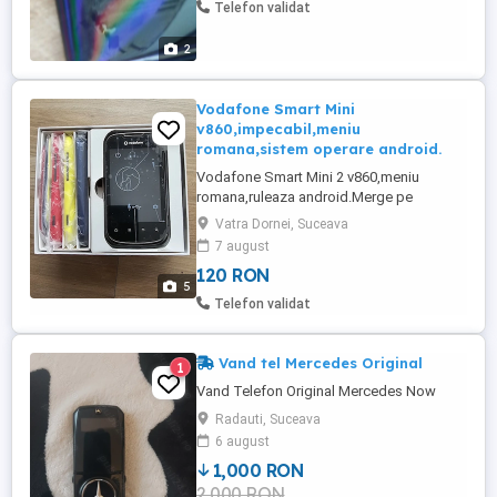
Telefon validat
2
Vodafone Smart Mini
v860,impecabil,meniu
romana,sistem operare android.
Vodafone Smart Mini 2 v860,meniu
romana,ruleaza android.Merge pe
vodafone.Specificatii tehnice:camera
Vatra Dornei, Suceava
foto,wi-fi,bluetooth,gps,radiofm,si altele
7 august
pe care le puteti gasi pe site-urile de
120 RON
specialitate.Pret vanzare produs:120
5
lei.Cer si ofer maxima seriozitate!Va
Telefon validat
multumesc pentru intelegere!
Vand tel Mercedes Original
1
Vand Telefon Original Mercedes Now
Radauti, Suceava
6 august
1,000 RON
2,000 RON