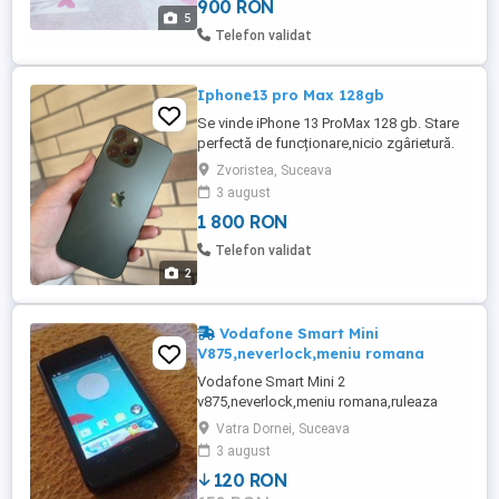
900 RON
zi cu zi, jocuri, social media, fotografii și
5
aplicații. Pachetul conține: Samsung
Telefon validat
Galaxy A53 5G (128 ...
Iphone13 pro Max 128gb
Se vinde iPhone 13 ProMax 128 gb. Stare
perfectă de funcționare,nicio zgârietură.
Stare baterie 84%. Ofer două huse noi
Zvoristea, Suceava
cadou.
3 august
1 800 RON
Telefon validat
2
Vodafone Smart Mini
V875,neverlock,meniu romana
Vodafone Smart Mini 2
v875,neverlock,meniu romana,ruleaza
android.Specificatii tehnice:camera
Vatra Dornei, Suceava
foto,wi-fi,bluetooth,gps,radiofm,si altele
3 august
pe care le puteti gasi pe site-urile de
120 RON
specialitate.Am rugamintea sa dati