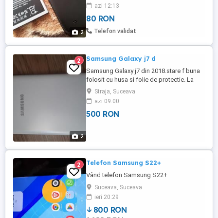
prezinta umflaturi sau defecte si este in
azi 12:13
stare excelenta,tine lejer o zi cu
80 RON
apeluri,navigare internet,etc,iar capacul
spate este varianta cu imitatie de piele si
Telefon validat
2
este nou,nefolosit,se poate ...
Samsung Galaxy j7 d
2
Samsung Galaxy j7 din 2018.stare f buna
folosit cu husa si folie de protectie. La
vinzare este ca am primit cadou unul nou.
Straja, Suceava
azi 09:00
500 RON
2
Telefon Samsung S22+
2
Vând telefon Samsung S22+
Suceava, Suceava
ieri 20:29
800 RON