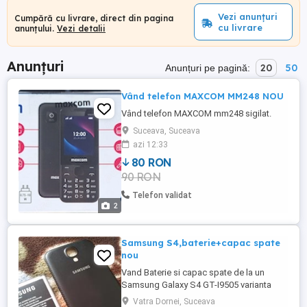
Vezi anunțuri
Cumpără cu livrare, direct din pagina
cu livrare
anunțului.
Vezi detalii
Anunțuri
20
50
Anunțuri pe pagină:
Vând telefon MAXCOM MM248 NOU
Vând telefon MAXCOM mm248 sigilat.
Suceava, Suceava
azi 12:33
80 RON
90 RON
Telefon validat
2
Samsung S4,baterie+capac spate
nou
Vand Baterie si capac spate de la un
Samsung Galaxy S4 GT-I9505 varianta
Black Mist.Bateria nu a fost forjata,nu
Vatra Dornei, Suceava