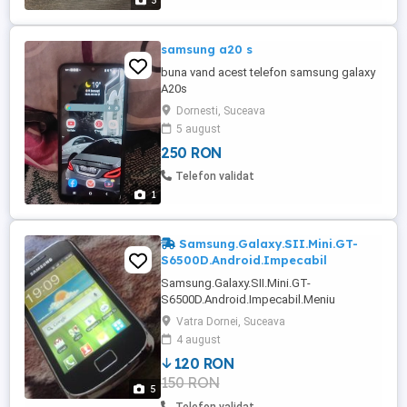
3
samsung a20 s
buna vand acest telefon samsung galaxy
A20s
Dornesti, Suceava
5 august
250 RON
Telefon validat
1
Samsung.Galaxy.SII.Mini.GT-
S6500D.Android.Impecabil
Samsung.Galaxy.SII.Mini.GT-
S6500D.Android.Impecabil.Meniu
Romana.Neverlocked(Liber de
Vatra Dornei, Suceava
Retele).Dotat cu:Wi-Fi,Radio
4 august
FM,GPS,Camera foto-
120 RON
video,Bluetooth,etc.Ruleaza un stock rom
150 RON
de Android.Ofer incarcator,cablu date la
5
el.Nu veniti cu oferte in batjocura ca nu