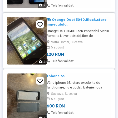
2
Telefon validat
Orange Dabi 3040,Black,stare
impecabila.
Orange.DaBI.3040.BlacK.Impecabil.Meniu
Romana.Neverlocked(Liber de
Retele).Dotat cu:Wi-Fi,Radio
Vatra Dornei, Suceava
FM,GPS,Camera foto-
5 august
video,Bluetooth,etc.Ruleaza un stock
120 RON
rom.Ofer incarcator la el.Nu veniti cu
oferte in batjocura ca nu stau la discutii
Telefon validat
9
sub nicio forma.Pretul de comercializare
al produsului din pozele atasate ...
Iphone 6s
Vând iphone 6S, stare excelenta de
functionare, nu e codat, baterie noua
schimbata, husă cadou.
Suceava, Suceava
5 august
600 RON
Telefon validat