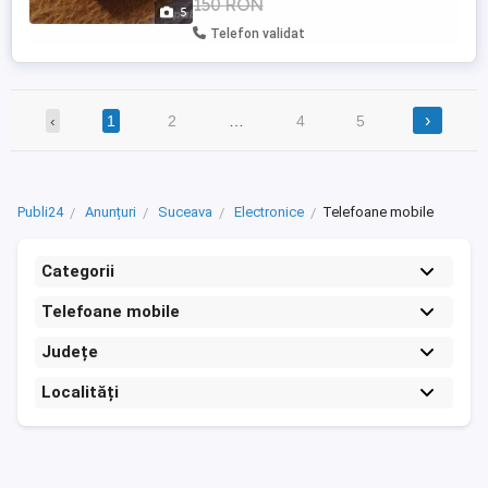
150 RON
dovada de seriozitate,lucru pe care vi-l
5
ofer si eu.Pret vanzare produs:120 lei.
Telefon validat
›
‹
1
2
…
4
5
Publi24
Anunțuri
Suceava
Electronice
Telefoane mobile
Categorii
Telefoane mobile
Județe
Localități