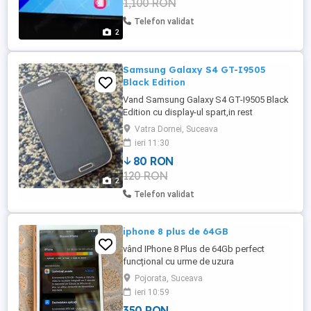
1,100 RON
Telefon validat
2
Samsung Galaxy S4 GT-I9505
Black Edition
Vand Samsung Galaxy S4 GT-I9505 Black
Edition cu display-ul spart,in rest
functional.Inca are folie pe touchscreen
Vatra Dornei, Suceava
schimbata recent.Pret=80 lei.Cer si ofer
ieri 11:30
maxima seriozitate.Va multumesc pentru
80 RON
intelegere!
120 RON
2
Telefon validat
iphone 8 plus de 64GB
vând IPhone 8 Plus de 64Gb perfect
funcțional cu urme de uzura
Pojorata, Suceava
ieri 10:59
350 RON