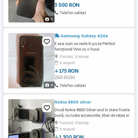
3 500 RON
Telefon validat
5
Samsung Galaxy A20e
E asa cum se vede în poze Perfect
funcțional Vine cu o husa
Focsani, Vrancea
6 august
175 RON
250 RON
4
Telefon validat
Nokia 8800 silver
Două Nokia 8800 Silver unul in stare foarte
bună, cu toate accesoriile, liber de rețea si
unul fara geam display si baterie. Pret
Focsani, Vrancea
1300 lei
6 august
1,300 RON