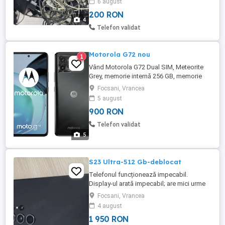
6 august
per bucata sub 5 lei Se da tot lotul odata
200 RON
cum e in poze, pret decent (sub sfert)
4
decat daca le-as vinde pe bucata! Pret:
Telefon validat
200 Lei Poze real ...
Motorola G72 nou
1
Vând Motorola G72 Dual SIM, Meteorite
Grey, memorie internă 256 GB, memorie
RAM 8GB, în stare impecabilă, nou, doar
Focsani, Vrancea
desigilat, pentru vizionare. Telefonul vine
5 august
cu toate accesoriile originale. Modelul are
900 RON
ecran P-OLED de 120 Hz, cameră
principală de 108 MP și baterie de 5000
Telefon validat
mAh.
5
S23 Ultra-512 Gb-deblocat
Telefonul funcționează impecabil.
Display-ul arată impecabil; are mici urme
de folosire in dreptul slotului de încărcare.
Focsani, Vrancea
Pt amatorii de jocuri,video tik-tok și social-
4 august
media e un telefon extraordinar! Il vând cu
1 950 RON
husa de protecție și cablu de încărcare.