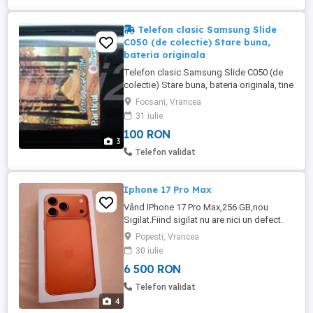
Telefon clasic Samsung Slide
C050 (de colectie) Stare buna,
bateria originala
Telefon clasic Samsung Slide C050 (de
colectie) Stare buna, bateria originala, tine
in jur de 7 zile Incarcator original Stand-by:
Focsani, Vrancea
Up to 600 h Telefon clasic de colectie
31 iulie
Poze reale Pret: 100 Lei
100 RON
3
Telefon validat
Iphone 17 Pro Max
Vând IPhone 17 Pro Max,256 GB,nou
Sigilat.Fiind sigilat nu are nici un defect.
Nu accept schimburi cu altceva.
Popesti, Vrancea
30 iulie
6 500 RON
Telefon validat
4