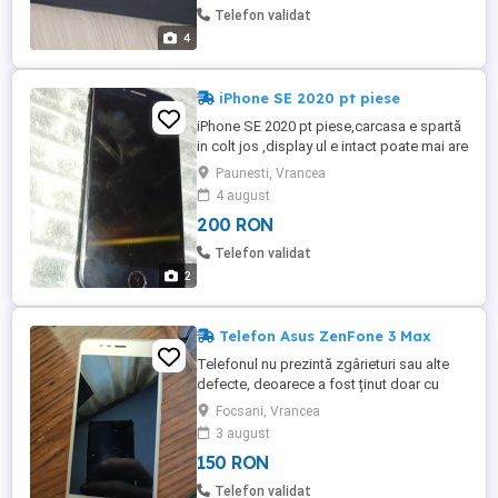
Telefon validat
4
iPhone SE 2020 pt piese
iPhone SE 2020 pt piese,carcasa e spartă
in colt jos ,display ul e intact poate mai are
urme dar nu e deloc spart,pt detalii un msj
Paunesti, Vrancea
in privat ,nu deranjați aiurea!!!!
4 august
200 RON
Telefon validat
2
Telefon Asus ZenFone 3 Max
Telefonul nu prezintă zgârieturi sau alte
defecte, deoarece a fost ținut doar cu
folie de sticla și husa . Funcționează bine
Focsani, Vrancea
3 august
150 RON
Telefon validat