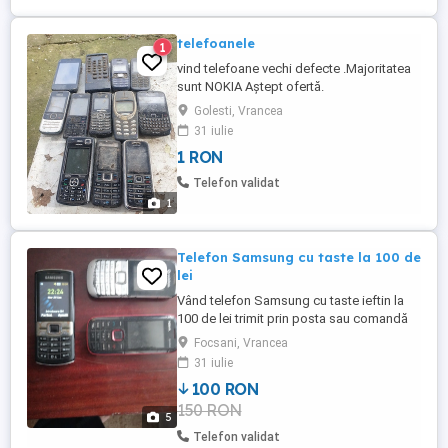
telefoanele
1
vind telefoane vechi defecte .Majoritatea
sunt NOKIA Aștept ofertă.
Golesti, Vrancea
31 iulie
1 RON
Telefon validat
1
Telefon Samsung cu taste la 100 de
lei
Vând telefon Samsung cu taste ieftin la
100 de lei trimit prin posta sau comandă
curier
Focsani, Vrancea
31 iulie
100 RON
150 RON
5
Telefon validat