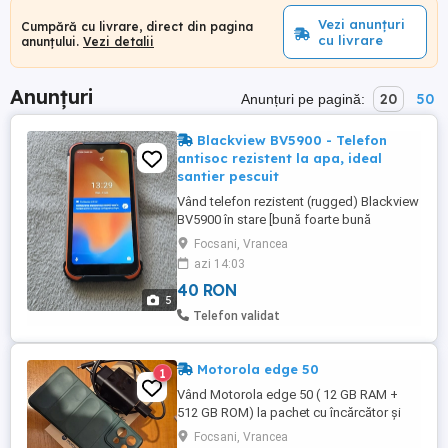
Vezi anunțuri
Cumpără cu livrare, direct din pagina
cu livrare
anunțului.
Vezi detalii
Anunțuri
20
50
Anunțuri pe pagină:
Blackview BV5900 - Telefon
antisoc rezistent la apa, ideal
santier pescuit
Vând telefon rezistent (rugged) Blackview
BV5900 în stare [bună foarte bună
impecabilă - alege varianta potrivită]. Este
Focsani, Vrancea
un telefon extrem de robust, conceput
azi 14:03
special pentru condiții dure de utilizare
40 RON
(șantiere, pescuit, vânătoare, activități în
5
aer liber). Rezistă cu brio la șocuri, trânte,
Telefon validat
praf ...
Motorola edge 50
1
Vând Motorola edge 50 ( 12 GB RAM +
512 GB ROM) la pachet cu încărcător și
husa. Telefonul se prezintă impecabil, ca
Focsani, Vrancea