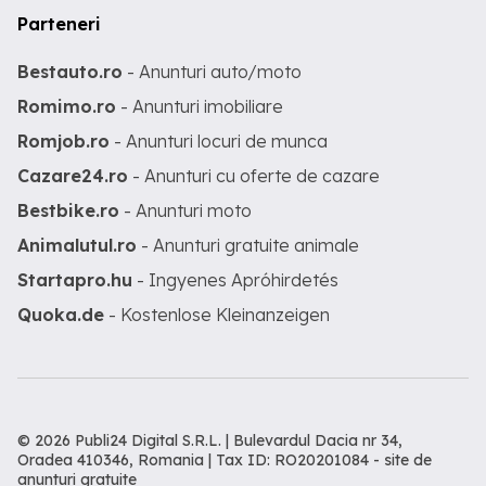
Parteneri
Bestauto.ro
- Anunturi auto/moto
Romimo.ro
- Anunturi imobiliare
Romjob.ro
- Anunturi locuri de munca
Cazare24.ro
- Anunturi cu oferte de cazare
Bestbike.ro
- Anunturi moto
Animalutul.ro
- Anunturi gratuite animale
Startapro.hu
- Ingyenes Apróhirdetés
Quoka.de
- Kostenlose Kleinanzeigen
© 2026 Publi24 Digital S.R.L. | Bulevardul Dacia nr 34,
Oradea 410346, Romania | Tax ID: RO20201084 -
site de
anunturi gratuite