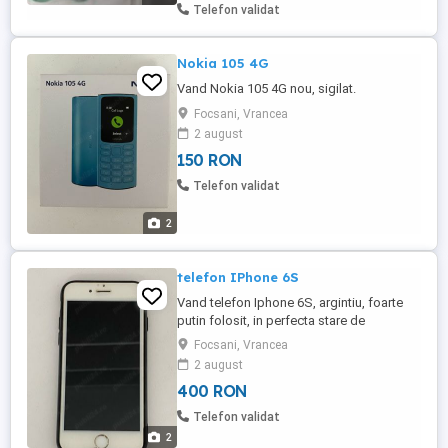
Telefon validat
Nokia 105 4G
Vand Nokia 105 4G nou, sigilat.
Focsani, Vrancea
2 august
150 RON
Telefon validat
2
telefon IPhone 6S
Vand telefon Iphone 6S, argintiu, foarte
putin folosit, in perfecta stare de
functionare.
Focsani, Vrancea
2 august
400 RON
Telefon validat
2