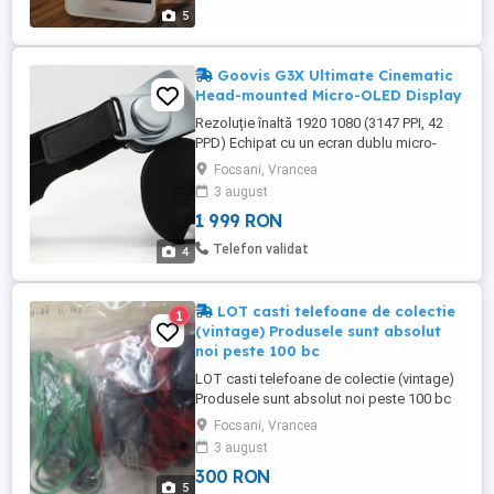
5
Goovis G3X Ultimate Cinematic
Head-mounted Micro-OLED Display
Rezoluție înaltă 1920 1080 (3147 PPI, 42
PPD) Echipat cu un ecran dublu micro-
OLED 2K, GOOVIS G3X oferă o rezoluție
Focsani, Vrancea
Full HD de 1920 1080, cu o densitate de
3 august
3147 pixeli pe inch și 42 pixeli pe grad de
1 999 RON
vedere. Rezultatul: o experiență de
vizualizare extrem de clară, imersivă și
Telefon validat
4
realistă. Ecran uriaș de ...
LOT casti telefoane de colectie
1
(vintage) Produsele sunt absolut
noi peste 100 bc
LOT casti telefoane de colectie (vintage)
Produsele sunt absolut noi peste 100 bc
deci ar veni pret per bucata sub 3 lei Se da
Focsani, Vrancea
tot lotul odata cum e in poze, pret decent
3 august
(sub sfert) decat daca le-as vinde pe
300 RON
bucata! Pret: 300 Lei Poze reale
5