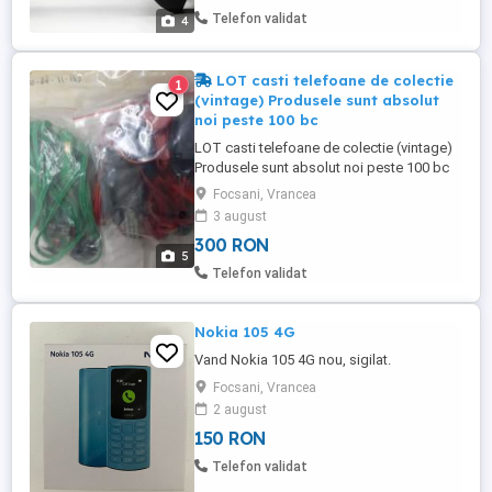
vizualizare extrem de clară, imersivă și
Telefon validat
4
realistă. Ecran uriaș de ...
LOT casti telefoane de colectie
1
(vintage) Produsele sunt absolut
noi peste 100 bc
LOT casti telefoane de colectie (vintage)
Produsele sunt absolut noi peste 100 bc
deci ar veni pret per bucata sub 3 lei Se da
Focsani, Vrancea
tot lotul odata cum e in poze, pret decent
3 august
(sub sfert) decat daca le-as vinde pe
300 RON
bucata! Pret: 300 Lei Poze reale
5
Telefon validat
Nokia 105 4G
Vand Nokia 105 4G nou, sigilat.
Focsani, Vrancea
2 august
150 RON
Telefon validat