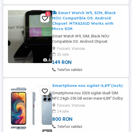
Smart Watch W9, SIM, Black
1
NOU Compatible OS: Android
Chipset: MTK6261D Works with
Micro SIM
Smart Watch W9, SIM, Black NOU
Compatible OS: Android Chipset:
MTK6261D Works with Micro SIM card
Focsani, Vrancea
Frequency - GSM 850/900/1800/1900
26 iulie
MHz Bluetooth 3.0 SD card slot up to
5
149 RON
32GB Display: 1.22 "TFT Touch Screen
240x240px 2.0M camera Battery - 380mAh
Telefon validat
Anti-loss feature that alerts you when your
phone is more ...
Smartphone nou sigilat-6,89"(inch)
Smartphone nou 2026 sigilat-duall SIM
NFC 24gb-256 GB ecran mare-6,89" Dolby
acc.5500 mAh.
Focsani, Vrancea
24 iulie
800 RON
Telefon validat