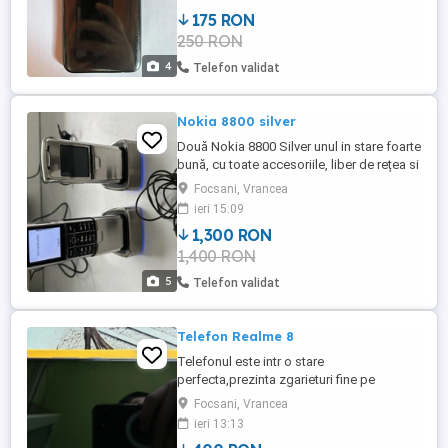
175 RON
250 RON
4
Telefon validat
Nokia 8800 silver
Două Nokia 8800 Silver unul in stare foarte
bună, cu toate accesoriile, liber de rețea si
unul fara geam display si baterie. Pret
Focsani, Vrancea
1300 lei
ieri 15:09
1,300 RON
1,400 RON
5
Telefon validat
Telefon Realme 8
Telefonul este intr o stare
perfecta,prezinta zgarieturi fine pe
ecran,vizibile doar daca te uiti de aproape.
Focsani, Vrancea
Specificatii: 8gb ram 128gb stocare Ecran
ieri 13:13
Super AMOLED camera de 64MP Bateria