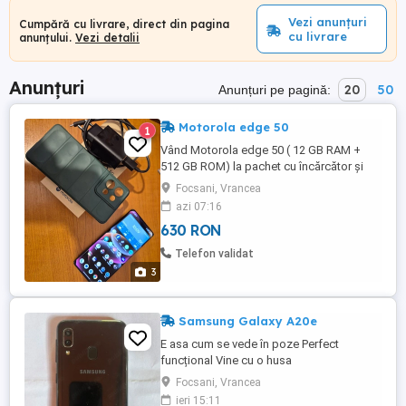
Vezi anunțuri
Cumpără cu livrare, direct din pagina
cu livrare
anunțului.
Vezi detalii
Anunțuri
20
50
Anunțuri pe pagină:
Motorola edge 50
1
Vând Motorola edge 50 ( 12 GB RAM +
512 GB ROM) la pachet cu încărcător și
husa. Telefonul se prezintă impecabil, ca
Focsani, Vrancea
nou. Folie ecran din prima zi.
azi 07:16
630 RON
Telefon validat
3
Samsung Galaxy A20e
E asa cum se vede în poze Perfect
funcțional Vine cu o husa
Focsani, Vrancea
ieri 15:11