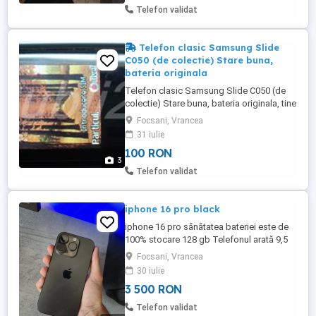
Telefon validat
Telefon clasic Samsung Slide
C050 (de colectie) Stare buna,
bateria originala
Telefon clasic Samsung Slide C050 (de
colectie) Stare buna, bateria originala, tine
in jur de 7 zile Incarcator original Stand-by:
Focsani, Vrancea
Up to 600 h Telefon clasic de colectie
31 iulie
Poze reale Pret: 100 Lei
100 RON
3
Telefon validat
iphone 16 pro black
iphone 16 pro sănătatea bateriei este de
100% stocare 128 gb Telefonul arată 9,5
10 accept orice test
Focsani, Vrancea
30 iulie
3 500 RON
Telefon validat