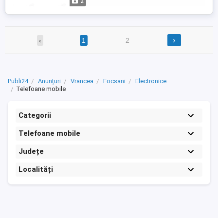
2
›
‹
1
2
Publi24
Anunțuri
Vrancea
Focsani
Electronice
Telefoane mobile
Categorii
Telefoane mobile
Județe
Localități