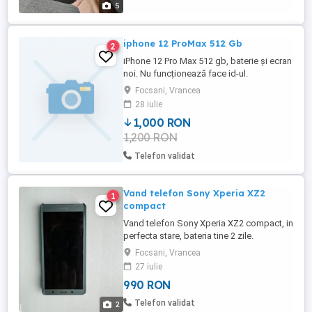
5
iphone 12 ProMax 512 Gb
2
iPhone 12 Pro Max 512 gb, baterie și ecran
noi. Nu funcționează face id-ul.
Focsani, Vrancea
28 iulie
1,000 RON
1,200 RON
Telefon validat
Vand telefon Sony Xperia XZ2
1
compact
Vand telefon Sony Xperia XZ2 compact, in
perfecta stare, bateria tine 2 zile.
Focsani, Vrancea
27 iulie
990 RON
Telefon validat
2