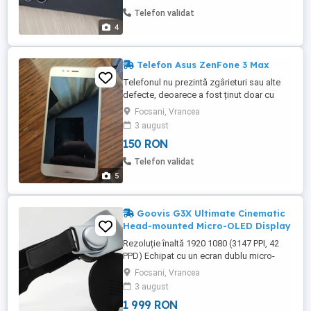
Telefon validat
4
Telefon Asus ZenFone 3 Max
Telefonul nu prezintă zgârieturi sau alte
defecte, deoarece a fost ținut doar cu
folie de sticla și husa . Funcționează bine
Focsani, Vrancea
3 august
150 RON
Telefon validat
5
Goovis G3X Ultimate Cinematic
Head-mounted Micro-OLED Display
Rezoluție înaltă 1920 1080 (3147 PPI, 42
PPD) Echipat cu un ecran dublu micro-
OLED 2K, GOOVIS G3X oferă o rezoluție
Focsani, Vrancea
Full HD de 1920 1080, cu o densitate de
3 august
3147 pixeli pe inch și 42 pixeli pe grad de
1 999 RON
vedere. Rezultatul: o experiență de