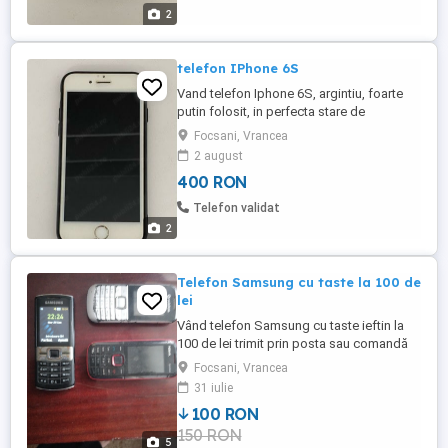
2
telefon IPhone 6S
Vand telefon Iphone 6S, argintiu, foarte
putin folosit, in perfecta stare de
functionare.
Focsani, Vrancea
2 august
400 RON
Telefon validat
2
Telefon Samsung cu taste la 100 de
lei
Vând telefon Samsung cu taste ieftin la
100 de lei trimit prin posta sau comandă
curier
Focsani, Vrancea
31 iulie
100 RON
150 RON
5