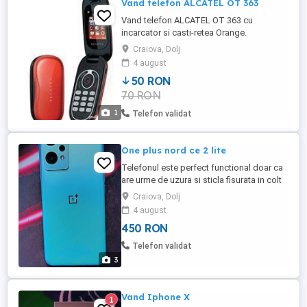
Vand telefon ALCATEL OT 363
Vand telefon ALCATEL OT 363 cu
incarcator si casti-retea Orange.
Craiova, Dolj
4 august
50 RON
70 RON
1
Telefon validat
One plus nord ce 2 lite
Telefonul este perfect functional doar ca
are urme de uzura si sticla fisurata in colt
dreapta sus.
Craiova, Dolj
4 august
450 RON
Telefon validat
3
Vand Iphone X
1