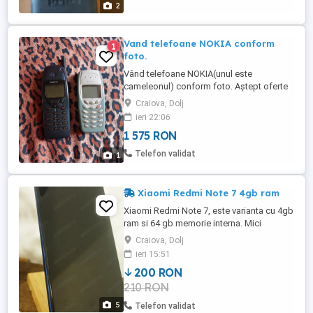
2
Vand telefoane NOKIA conform
1
foto.
Vând telefoane NOKIA(unul este
cameleonul) conform foto. Aștept oferte
de preț
Craiova, Dolj
ieri 22:06
1 575 RON
Telefon validat
1
Xiaomi Redmi Note 7 4gb ram
Xiaomi Redmi Note 7, este varianta cu 4gb
ram si 64 gb memorie interna. Mici
zgârieturi, normale, merge bine.
Craiova, Dolj
ieri 15:51
200 RON
210 RON
5
Telefon validat