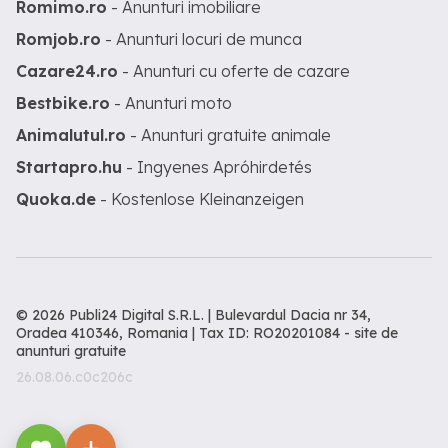
Romimo.ro
- Anunturi imobiliare
Romjob.ro
- Anunturi locuri de munca
Cazare24.ro
- Anunturi cu oferte de cazare
Bestbike.ro
- Anunturi moto
Animalutul.ro
- Anunturi gratuite animale
Startapro.hu
- Ingyenes Apróhirdetés
Quoka.de
- Kostenlose Kleinanzeigen
© 2026 Publi24 Digital S.R.L. | Bulevardul Dacia nr 34,
Oradea 410346, Romania | Tax ID: RO20201084 -
site de
anunturi gratuite
26.08.06.c0c206c