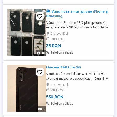
Vând huse smartphone iPhone și
Samsung
Vând huse iPhone 6,6S,7 plus,iphone X
începând de la 20 lei/buc pana la 35 lei și
pentru Samsung A6 2018,S8 plus
Craiova, Dolj
ieri 13:41
35 RON
Telefon validat
10
Huawei P40 Lite 5G
Vand telefon mobil Huawei P40 Lite 5G -
avand urmatoarele specificatii: - Dual SIM
- Display 6.5 Inch LTPS cu rezoluție 1080 x
Craiova, Dolj
2400 - Procesor Kirin 820 5G in combinatia
ieri 10:27
1 x Cortex-A76 Based 2.36GHz + 3 x
550 RON
Cortex-A76 Based 2.22GHz + 4 x Cortex-
A55 1.84GHz - Retea 2G 3G 4G 5G - Sistem
Telefon validat
operare Android ...
4