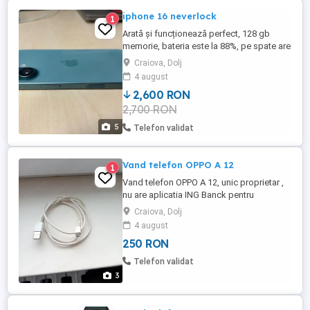
iphone 16 neverlock
1
Arată și funcționează perfect, 128 gb
memorie, bateria este la 88%, pe spate are
o folie de silicon de aceea se văd bulele.
Craiova, Dolj
Se vinde cu cablu de date
4 august
2,600 RON
2,700 RON
5
Telefon validat
Vand telefon OPPO A 12
1
Vand telefon OPPO A 12, unic proprietar ,
nu are aplicatia ING Banck pentru
ROMANIA, stare buna de functionare,
Craiova, Dolj
baterie buna, cablu de incarcare.
4 august
250 RON
Telefon validat
3