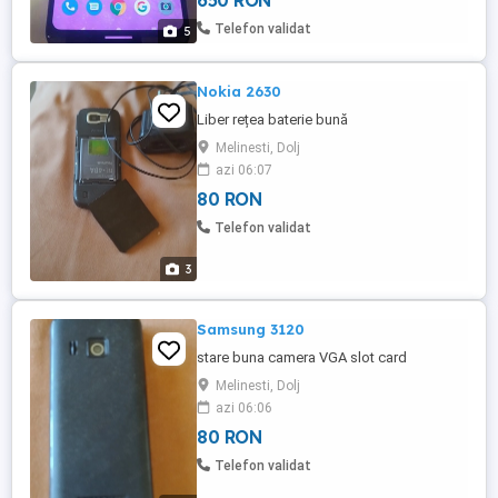
650 RON
Telefon validat
5
Nokia 2630
Liber rețea baterie bună
Melinesti, Dolj
azi 06:07
80 RON
Telefon validat
3
Samsung 3120
stare buna camera VGA slot card
Melinesti, Dolj
azi 06:06
80 RON
Telefon validat