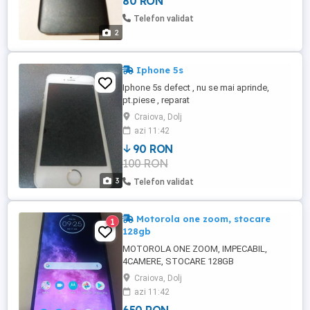
80 RON
Telefon validat
2
Iphone 5s
Iphone 5s defect , nu se mai aprinde,
pt.piese , reparat
Craiova, Dolj
azi 11:42
90 RON
100 RON
3
Telefon validat
Motorola one zoom, stocare
1
128gb
MOTOROLA ONE ZOOM, IMPECABIL,
4CAMERE, STOCARE 128GB
Craiova, Dolj
azi 11:42