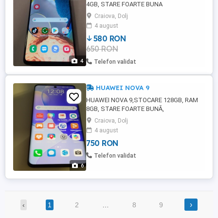
4GB, STARE FOARTE BUNA
Craiova, Dolj
4 august
580 RON
650 RON
4
Telefon validat
HUAWEI NOVA 9
HUAWEI NOVA 9,STOCARE 128GB, RAM
8GB, STARE FOARTE BUNĂ,
FUNCȚIONEAZĂ PERFECT
Craiova, Dolj
4 august
750 RON
Telefon validat
6
›
‹
1
2
…
8
9