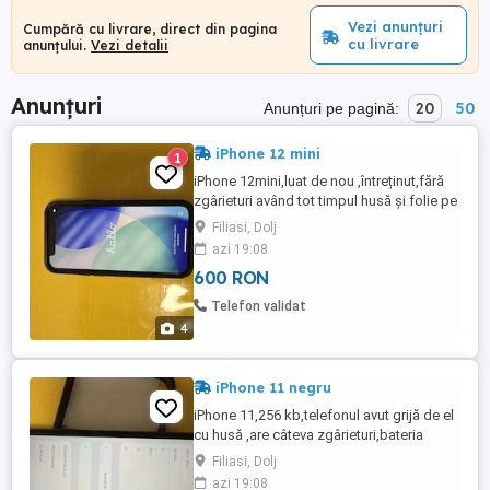
Vezi anunțuri
Cumpără cu livrare, direct din pagina
cu livrare
anunțului.
Vezi detalii
Anunțuri
20
50
Anunțuri pe pagină:
iPhone 12 mini
1
iPhone 12mini,luat de nou ,întreținut,fără
zgârieturi având tot timpul husă și folie pe
ecran.Re 64kb și bateria schimbată ,o dau
Filiasi, Dolj
și pe cea originală de la el.
azi 19:08
600 RON
Telefon validat
4
iPhone 11 negru
iPhone 11,256 kb,telefonul avut grijă de el
cu husă ,are câteva zgârieturi,bateria
schimbată ,o dau și pe cea după el
Filiasi, Dolj
azi 19:08