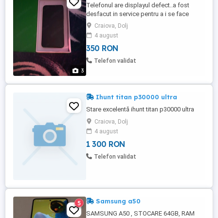
Telefonul are displayul defect..a fost
desfacut in service pentru a i se face
diagnosticarea. Se vinde pentru piese sau
Craiova, Dolj
se poate repara
4 august
350 RON
Telefon validat
3
Ihunt titan p30000 ultra
Stare excelentă ihunt titan p30000 ultra
Craiova, Dolj
4 august
1 300 RON
Telefon validat
Samsung a50
5
SAMSUNG A50 , STOCARE 64GB, RAM