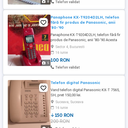
8
Telefon validat
Panaphone KX-T9204D2LH, telefon
fără fir produs de Panasonic, anii
'80-'90
Panaphone KX-T9204D2LH, telefon fără fir
produs de Panasonic, anii '80-'90 Acesta
este un telefon fără fir Panaphone KX-
Sector 4, Bucuresti
T9204D2LH. Este un model vechi de
16 iunie
telefon de casă, de obicei vândut cu o
100 RON
bază de încărcare. "Panaphone" era o
5
marcă folosită de Panasonic pentru
Telefon validat
telefoanele lor fără fir. Modelul "KX-
T9204D2LH" ...
Telefon digital Panasonic
Vand telefon digital Panasonic KX-T 7565,
SH, pret 150,00 lei.
Suceava, Suceava
16 iunie
150 RON
200 RON