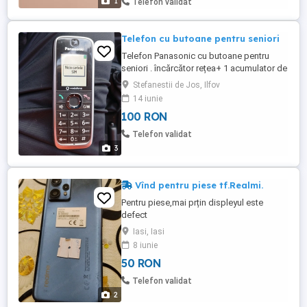
1
Telefon validat
Telefon cu butoane pentru seniori
Telefon Panasonic cu butoane pentru
seniori . încărcător rețea+ 1 acumulator de
rezervă .Blocat în rețeaua Vodafone
Stefanestii de Jos, Ilfov
14 iunie
100 RON
Telefon validat
3
Vînd pentru piese tf.Realmi.
Pentru piese,mai prțin displeyul este
defect
Iasi, Iasi
8 iunie
50 RON
Telefon validat
2