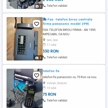
Telefon validat
2
Fax -telefon birou centrala
firma panasonic model 1995
FAX-TELEFON BIROU FIRMA - AN 1995
IMPECABIL CA NOU
FUNCTIONAL,COLECTIE PROPRIE.
Iasi, Iasi
11 iulie
330 RON
Telefon validat
5
telefon fix
telefon fix panasonic cu 75 Ron ca nou
Vulcan, Brasov
10 iulie
75 RON
Telefon validat