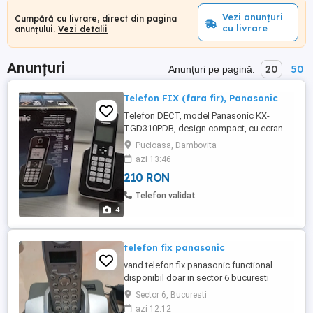
Vezi anunțuri
Cumpără cu livrare, direct din pagina
cu livrare
anunțului.
Vezi detalii
Anunțuri
20
50
Anunțuri pe pagină:
Telefon FIX (fara fir), Panasonic
Telefon DECT, model Panasonic KX-
TGD310PDB, design compact, cu ecran
mare, 1.8", cu speakerphone, caller ID
Pucioasa, Dambovita
apelant, alarma, posibilitate blocare
azi 13:46
apeluri nedorite, alarma, buton ECO.
210 RON
Telefonul este nou, nefolosit.
Telefon validat
4
telefon fix panasonic
vand telefon fix panasonic functional
disponibil doar in sector 6 bucuresti
Sector 6, Bucuresti
azi 12:12