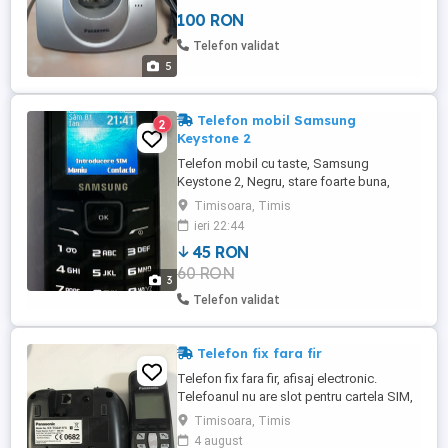
100 RON
Telefon validat
5
Telefon mobil Samsung
2
Keystone 2
Telefon mobil cu taste, Samsung
Keystone 2, Negru, stare foarte buna,
incarcator disponibil. Telefonul este
Timisoara, Timis
BLOCAT in reteaua VODAFONE. 2 bucati
ieri 22:44
disponibile
45 RON
60 RON
3
Telefon validat
Telefon fix fara fir
Telefon fix fara fir, afisaj electronic.
Telefoanul nu are slot pentru cartela SIM,
este de generatie care functioneaza cu
Timisoara, Timis
cablu de telefon. Se vine fara acumulatori.
4 august