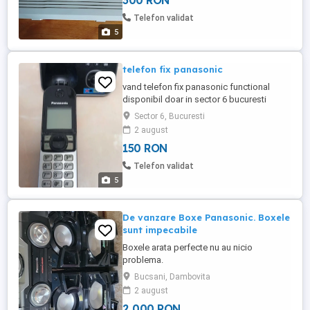
300 RON
pt centrala Homevox 308 noua. Pentru
celelalte sunati sau lasati nesaj.
Telefon validat
5
telefon fix panasonic
vand telefon fix panasonic functional
disponibil doar in sector 6 bucuresti
Sector 6, Bucuresti
2 august
150 RON
Telefon validat
5
De vanzare Boxe Panasonic. Boxele
sunt impecabile
Boxele arata perfecte nu au nicio
problema.
Bucsani, Dambovita
2 august
2 000 RON