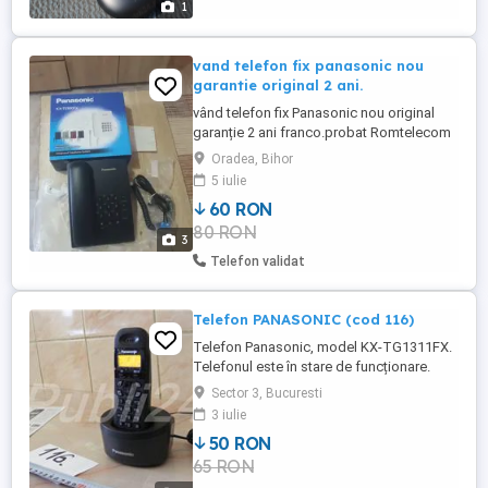
1
vand telefon fix panasonic nou
garantie original 2 ani.
vând telefon fix Panasonic nou original
garanție 2 ani franco.probat Romtelecom
digi. nefolosit la cutie cu tot ce este an el.
Oradea, Bihor
5 iulie
60 RON
80 RON
3
Telefon validat
Telefon PANASONIC (cod 116)
Telefon Panasonic, model KX-TG1311FX.
Telefonul este în stare de funcționare.
Caracteristici tehnice telefon: -Agenda
Sector 3, Bucuresti
telefonica 50 numere cu nume -Data ora
3 iulie
Da -Alarma Da -Tonuri apel Polifonice -
50 RON
Limba meniu: 22 (inclusiv limba romana) -
65 RON
Volum sonerie: 6 trepte + oprit -Timp de
incarcare: 7 h -Durata ...