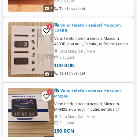
550 RON
4
Telefon validat
Vand telefon seniori Maxcom
2
428BB
Vand telefon pentru seniori, Maxcom
428BB, nou nouț, în cutie, nefolosit ( ecran
color, butoane mari, dual sim, difuzor,
Satu Mare, Satu Mare
radio etc). Pret 100 ron. Transport prin
3 august
curier (+ taxa de transport) sau predare
100 RON
personală în Satu Mare.
Telefon validat
2
Vand telefon seniori Maxcom
1
MM248
Vand telefon pentru seniori, Maxcom
MM428, nou nouț, în cutie, nefolosit (
ecran color, butoane mari, dual sim,
Satu Mare, Satu Mare
difuzor, radio etc). Pret 150 ron. Transport
3 august
prin curier (+ taxa de transport) sau
150 RON
predare personală în Satu Mare.