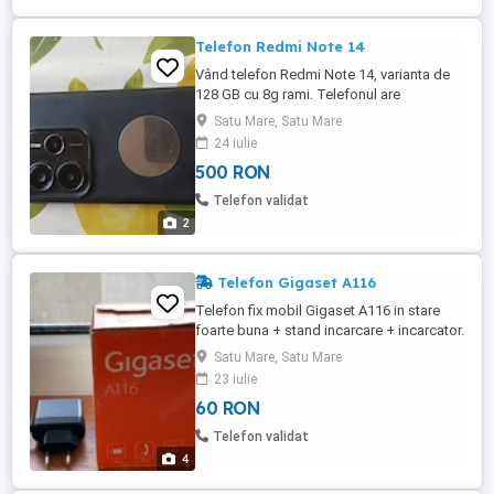
Telefon Redmi Note 14
Vând telefon Redmi Note 14, varianta de
128 GB cu 8g rami. Telefonul are
aproximativ 6 luni și e în stare foarte bună
Satu Mare, Satu Mare
24 iulie
500 RON
Telefon validat
2
Telefon Gigaset A116
Telefon fix mobil Gigaset A116 in stare
foarte buna + stand incarcare + incarcator.
Nu are acumulatori.
Satu Mare, Satu Mare
23 iulie
60 RON
Telefon validat
4