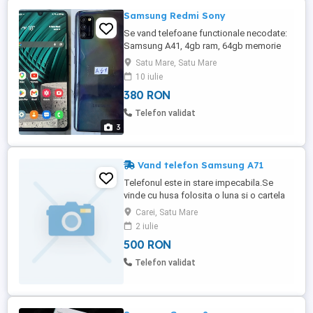
Samsung Redmi Sony
Se vand telefoane functionale necodate:
Samsung A41, 4gb ram, 64gb memorie
interna. Are sticla fisurata dar nu afecteaza
Satu Mare, Satu Mare
in functionalitate. 220 lei. Samsung Note3,
10 iulie
180 lei, + altele Sau la schimb, preferinta
380 RON
ar fi flip, motorola sau samsung de la 5 in
sus, sau S9, 21, 22, 23
Telefon validat
3
Vand telefon Samsung A71
Telefonul este in stare impecabila.Se
vinde cu husa folosita o luna si o cartela
PrePay cadou
Carei, Satu Mare
2 iulie
500 RON
Telefon validat