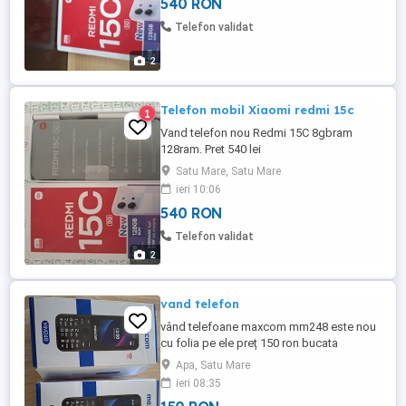
540 RON
Telefon validat
2
Telefon mobil Xiaomi redmi 15c
1
Vand telefon nou Redmi 15C 8gbram
128ram. Pret 540 lei
Satu Mare, Satu Mare
ieri 10:06
540 RON
Telefon validat
2
vand telefon
vând telefoane maxcom mm248 este nou
cu folia pe ele preț 150 ron bucata
Apa, Satu Mare
ieri 08:35