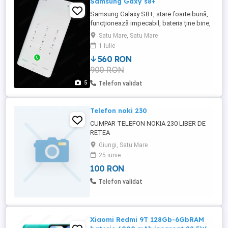
Samsung Gaxy s8+
Samsung Galaxy S8+, stare foarte bună,
funcționează impecabil, bateria ține bine,
telefon personal, resetat și pregătit pentru
Satu Mare, Satu Mare
noul proprietar.
1 iulie
560 RON
900 RON
5
Telefon validat
Telefon noki 230
CUMPAR TELEFON NOKIA 230 LIBER DE
RETEA
Giungi, Satu Mare
25 iunie
100 RON
Telefon validat
Xiaomi Redmi 9T 128Gb-6GbRAM