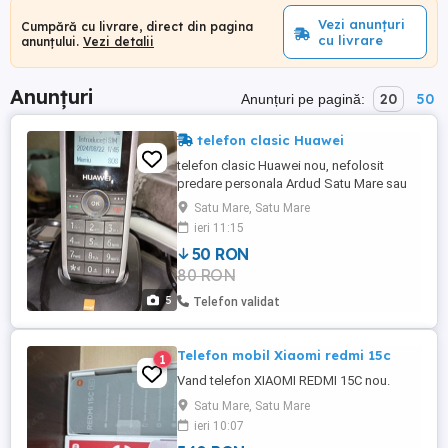
Vezi anunțuri
Cumpără cu livrare, direct din pagina
cu livrare
anunțului.
Vezi detalii
Anunțuri
20
50
Anunțuri pe pagină:
telefon clasic Huawei
telefon clasic Huawei nou, nefolosit
predare personala Ardud Satu Mare sau
transport prin curier mai multe detalii prin
Satu Mare, Satu Mare
mesaj sau telefonic
ieri 11:15
50 RON
80 RON
5
Telefon validat
Telefon mobil Xiaomi redmi 15c
1
Vand telefon XIAOMI REDMI 15C nou.
Satu Mare, Satu Mare
ieri 10:07