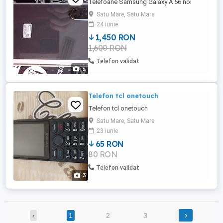
Telefoane Samsung Galaxy A 56 noi
Satu Mare, Satu Mare
24 iunie
1,450 RON
1,600 RON
Telefon validat
5
Telefon tcl onetouch
Telefon tcl onetouch
Satu Mare, Satu Mare
23 iunie
65 RON
80 RON
Telefon validat
3
›
‹
1
2
3