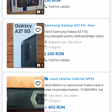
150 RON
Telefon validat
1
Samsung Galaxy A37 5G -Nou
Vând Samsung Galaxy A37 5G
nou,desigilat pentru verificare(dețin video
cu desigilarea aparatului),neactivat .
Negresti-Oas, Satu Mare
4 august
1 100 RON
Telefon validat
2
vand telefon Oukitel WP15
vând telefon cu autonomie foarte mare in
ceea ce privește bateria. 15.000 MPH. cel
puțin 4 zile de autonomie. pe lângă
Satu Mare, Satu Mare
telefon ofer și o folie privacy
4 august
450 RON