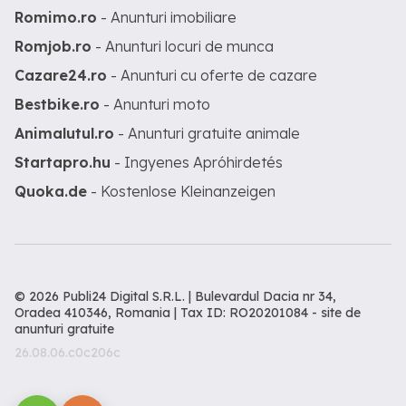
Romimo.ro
- Anunturi imobiliare
Romjob.ro
- Anunturi locuri de munca
Cazare24.ro
- Anunturi cu oferte de cazare
Bestbike.ro
- Anunturi moto
Animalutul.ro
- Anunturi gratuite animale
Startapro.hu
- Ingyenes Apróhirdetés
Quoka.de
- Kostenlose Kleinanzeigen
© 2026 Publi24 Digital S.R.L. | Bulevardul Dacia nr 34,
Oradea 410346, Romania | Tax ID: RO20201084 -
site de
anunturi gratuite
26.08.06.c0c206c