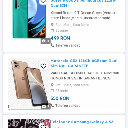
baterie 6000 mAh incarcat 22,5W
DualSIM
Xiaomi Redmi 9 T Ocean Green (Verde) in
stare f buna ,vine cu incarcator rapid
22,5W si baterie imensa de 6000mAh, full
Satu Mare, Satu Mare
box. DualSIM Ecran 6.53 Resolution 1080 x
25 iunie
2340 Protection Gorilla Glass Processor
499 RON
Snapdragon 662 Octa-core 4x2.0 GHz
4
Kryo 260 Gold & 4x1.8 GHz Memorie
Telefon validat
128GBRom 6GB RAM + microSDXC ...
Motorola G32 128Gb 6GBram Dual
Sim Nou GARANTIE
VAND SAU SCHIMB DOAR CU XIAOMI sau
HONOR NOI SAU IN GARANTIE INCA !
Telefonul vine de nou la cutie fara
Satu Mare, Satu Mare
incarcator doar cablu type C ( telefon NOU
25 iunie
) Ecran 6.5 inches. 1080 x 2400 Android 12
550 RON
- Android 13 Dual SIM Procesor
Qualcomm SM6225 Snapdragon 680
Telefon validat
1
4x2.4 GHz Kryo 265 Gold & 4x1.9 GHz Kryo
265 ...
Telefoane Samsung Galaxy A 56
1