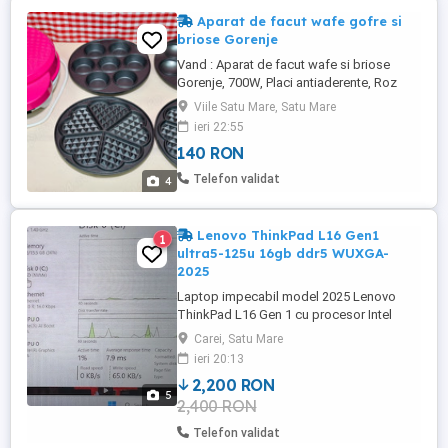
Aparat de facut wafe gofre si
briose Gorenje
Vand : Aparat de facut wafe si briose
Gorenje, 700W, Placi antiaderente, Roz
Poze recente 2025. Am mai multe aparate
Viile Satu Mare, Satu Mare
pentru bucatarie. ( Intrebati pentru detalii. )
ieri 22:55
Acest aparat are un design modern si
140 RON
elegant. Aparatul de facut waffe si briose
GORENJE este un dispozitiv deosebit
Telefon validat
4
practic. Ideal pentru ...
Lenovo ThinkPad L16 Gen1
1
ultra5-125u 16gb ddr5 WUXGA-
2025
Laptop impecabil model 2025 Lenovo
ThinkPad L16 Gen 1 cu procesor Intel
Core Ultra 5 125U pana la 4.3GHz, 16",
Carei, Satu Mare
WUXGA, IPS, 16GB DDR5 cu viteze de
ieri 20:13
5600mt s , 256GB SSD nvme, Intel
2,200 RON
Graphics,camera ir cu deblocare faciala
5
2,400 RON
Windows 11 Pro, Black, 3Y Onsite, Bateria
are 30 cicluri de incarcare.2200 este un ...
Telefon validat