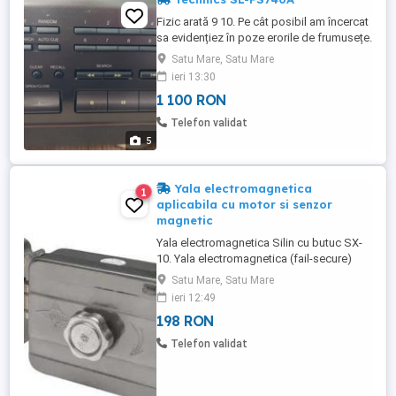
Fizic arată 9 10. Pe cât posibil am încercat
sa evidențiez în poze erorile de frumusețe.
Fără telecomandă. Citește CD-uri scrise.
Satu Mare, Satu Mare
Picior față stânga este de la o altă unitate.
ieri 13:30
Nu l-am prins în speranța ca voi găsi unul
1 100 RON
original. Motiv pentru care îl dau mai ieftin.
Unitatea nu cred că necesită alte ...
Telefon validat
5
Yala electromagnetica
1
aplicabila cu motor si senzor
magnetic
Yala electromagnetica Silin cu butuc SX-
10. Yala electromagnetica (fail-secure)
aplicabila cu motor si senzor magnetic.
Satu Mare, Satu Mare
Forta de retentie: 1000kgf. Tensiune de
ieri 12:49
alimentare: 12Vcc. Curent: 700mA.
198 RON
Actionare: deschidere electrica (impuls 1
secunda) sau manuala - buton in interior
Telefon validat
(nu este inclus)/butuc ...