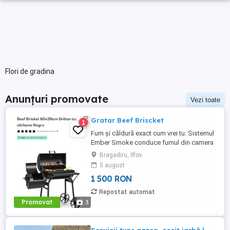
Flori de gradina
Anunțuri promovate
Vezi toate
Gratar Beef Briscket
1
Fum și căldură exact cum vrei tu: Sistemul
Ember Smoke conduce fumul din camera
de afumat în camera de gătit, oferindu-ți
Bragadiru, Ilfov
libertatea să combini afumarea cu grătarul
5 august
direct sau să le folosești pe rând totul
1 500 RON
după gustul tău. Construit să reziste în aer
liber tot anul: Oțelul de 1,0 0,8 mm
Repostat automat
grosime, tratat ...
Promovat
3