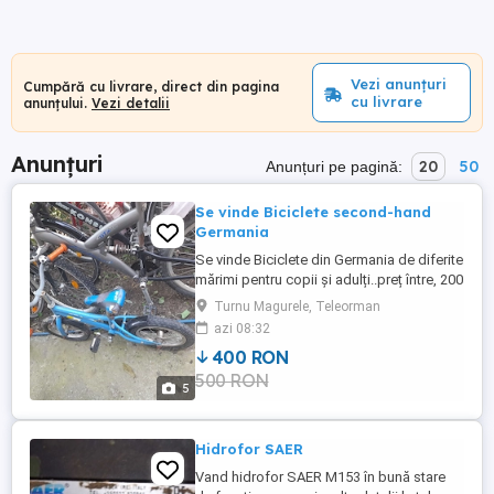
Vezi anunțuri
Cumpără cu livrare, direct din pagina
cu livrare
anunțului.
Vezi detalii
Anunțuri
20
50
Anunțuri pe pagină:
Se vinde Biciclete second-hand
Germania
Se vinde Biciclete din Germania de diferite
mărimi pentru copii și adulți..preț între, 200
și 500 roni
Turnu Magurele, Teleorman
azi 08:32
400 RON
500 RON
5
Hidrofor SAER
Vand hidrofor SAER M153 în bună stare