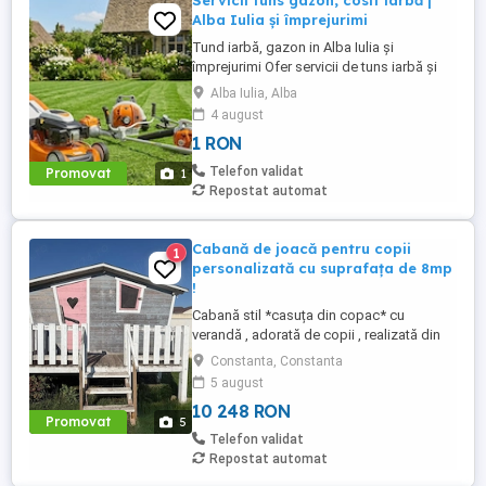
Servicii tuns gazon, cosit iarbă |
Alba Iulia și împrejurimi
Tund iarbă, gazon in Alba Iulia și
împrejurimi Ofer servicii de tuns iarbă și
întreținere curți în Alba Iulia si localitatile
Alba Iulia, Alba
din apropiere. Cu ce vă pot ajuta: Tuns
4 august
gazon (cu mașină cu coș, adun și curăț
1 RON
iarba). Cosit iarbă mare sau bălării în livezi,
grădini și terenuri libere. Am duba proprie
Telefon validat
Promovat
1
...
Repostat automat
Cabană de joacă pentru copii
1
personalizată cu suprafața de 8mp
!
Cabană stil *casuța din copac* cu
verandă , adorată de copii , realizată din
plăci de lemn triplustratificat ( Austria ) ,
Constanta, Constanta
acoperiș realizat din tablă susținut de
5 august
lambriu de pin , pardoseala este realizată
10 248 RON
din lemn triplu stratificat . Dimensiuni 2 x 4
Promovat
5
= 8mp . La interior este prevăzută cu polițe
Telefon validat
suspendate ...
Repostat automat