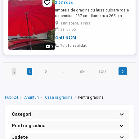
2.37 raza
umbrela de gradina cu husa culoare rosie
dimensiuni 237 cm diametru x 265 cm
inaltime
Timisoara, Timis
azi 07:55
450 RON
Telefon validat
2
›
‹
1
2
…
99
100
Publi24
Anunțuri
Casa si gradina
Pentru gradina
Categorii
Pentru gradina
Județe