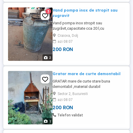
Vand pompa inox de stropit sau
3
zugravit
Vand pompa inox stropit sau
zugrăvit,capacitate cca 20 l,cu
furtun,adaptabila la compresor sau
Craiova, Dolj
pompa manuala,la pret de 200
azi 08:07
lei,negociabil.Tel .
200 RON
2
Gratar mare de curte demontabil
GRATAR mare de curte stare buna
demontabil ,material durabil
Sector 2, Bucuresti
azi 08:07
200 RON
Telefon validat
1