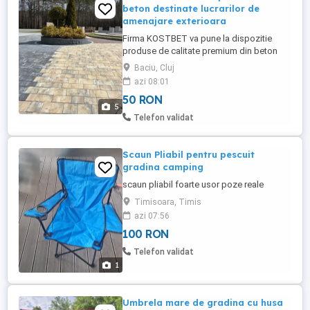
beton destinate lucrarilor de
amenajare exterioara
Firma KOSTBET va pune la dispozitie
produse de calitate premium din beton
destinate lucrarilor de amenajare
Baciu, Cluj
exterioara. Realizăm și furnizăm: bolțari de
azi 08:01
gard dale și pavaje borduri palisade trepte
50 RON
de scară plăci de terasăPunem accent pe
5
calitate, durabilitate și aspect estetic,
Telefon validat
oferind o ...
Scaun Pliabil pentru pescuit
gradina camping
scaun pliabil foarte usor poze reale
Timisoara, Timis
azi 07:56
100 RON
Telefon validat
1
Umbrela mare de gradina cu husa