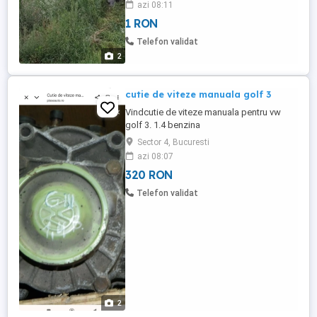
azi 08:11
locului. SE OFERA FACTURA! Pentru mai
1 RON
multe detalii sunați la numărul de telefon
afișat pe poza
Telefon validat
2
cutie de viteze manuala golf 3
Vindcutie de viteze manuala pentru vw
golf 3. 1.4 benzina
Sector 4, Bucuresti
azi 08:07
320 RON
Telefon validat
2