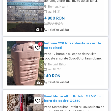
de funcționare, mai multe detalii la tel.
Roman, Neamt
azi 08:31
800 RON
1,000 RON
5
Telefon validat
butoaie 220 litri robuste si curate
1
cu robineti
Vand 12 butoaie cu capac de 220 litri
robuste si curate 6buc-Butoi fara robinet
140 lei bucata 6 buc-Butoi cu robinet 170
Nojorid, Bihor
lei bucata Preturile sunt fixe
azi 08:27
140 RON
Telefon validat
2
Vand Motocultor Rotakt MF360 cu
bara de cosire GC360
Vand Motocultor Rotakt MF360 cu bara de