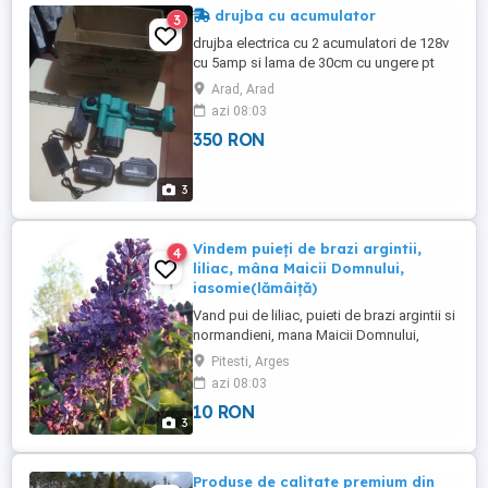
drujba cu acumulator
3
drujba electrica cu 2 acumulatori de 128v
cu 5amp si lama de 30cm cu ungere pt
lant
Arad, Arad
azi 08:03
350 RON
3
Vindem puieți de brazi argintii,
4
liliac, mâna Maicii Domnului,
iasomie(lămâiță)
Vand pui de liliac, puieti de brazi argintii si
normandieni, mana Maicii Domnului,
glicina si mur, in ghiveci. Prindere
Pitesti, Arges
garantata! Sunt pui formati in jurul
azi 08:03
plantelor mama. Brazi argintii si
10 RON
normandieni (aprox 90- 130 cm) : 110 lei
3
Liliac mov : 30 lei Mana Maicii Domnului -
15 lei Iasomie (lămâiță) ...
Produse de calitate premium din