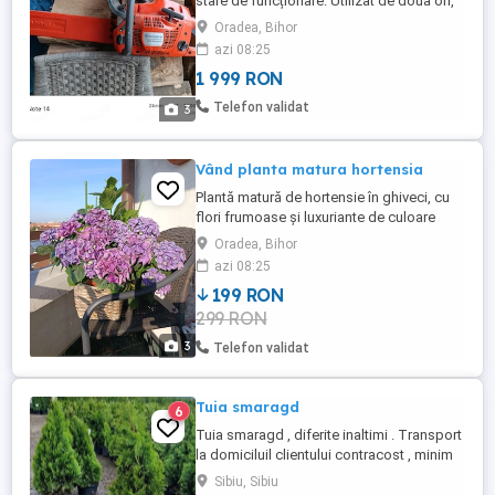
stare de funcționare. Utilizat de doua ori,
dar în condiție bună.
Oradea, Bihor
azi 08:25
1 999 RON
Telefon validat
3
Vând planta matura hortensia
Plantă matură de hortensie în ghiveci, cu
flori frumoase și luxuriante de culoare
violet. Perfectă pentru a adăuga o notă de
Oradea, Bihor
culoare și prospețime pe balcon sau
azi 08:25
terasă.
199 RON
299 RON
3
Telefon validat
Tuia smaragd
6
Tuia smaragd , diferite inaltimi . Transport
la domiciluil clientului contracost , minim
10 buc . Detalii si comenzi la tel .
Sibiu, Sibiu