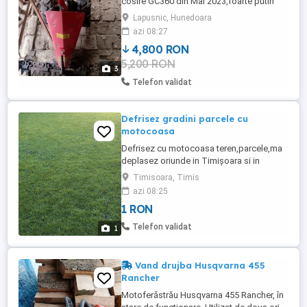
cosire GC360 din Mai 2023,foarte putin
utilizat,in perfecta stare de functionare.
Lapusnic, Hunedoara
azi 08:27
4,800 RON
5,200 RON
3
Telefon validat
Defrisez gradini parcele cu
motocoasa
Defrisez cu motocoasa teren,parcele,ma
deplasez oriunde in Timișoara si in
apropiere .pret de la 300 lei 500 mp.
Timisoara, Timis
azi 08:25
1 RON
Telefon validat
1
Vand drujba Husqvarna 455
Rancher
Motoferăstrău Husqvarna 455 Rancher, în