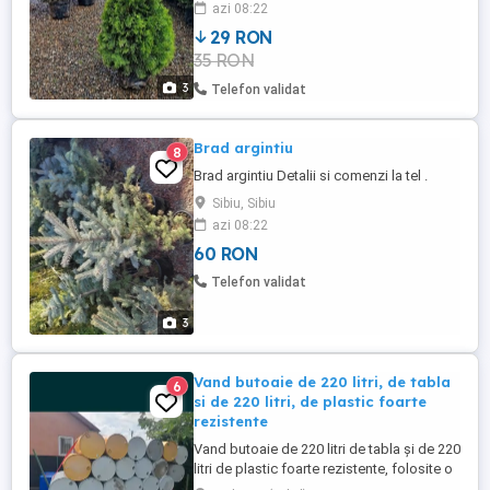
azi 08:22
29 RON
35 RON
3
Telefon validat
Brad argintiu
8
Brad argintiu Detalii si comenzi la tel .
Sibiu, Sibiu
azi 08:22
60 RON
Telefon validat
3
Vand butoaie de 220 litri, de tabla
6
si de 220 litri, de plastic foarte
rezistente
Vand butoaie de 220 litri de tabla și de 220
litri de plastic foarte rezistente, folosite o
singura data. În cele de tabla a fost ulei de