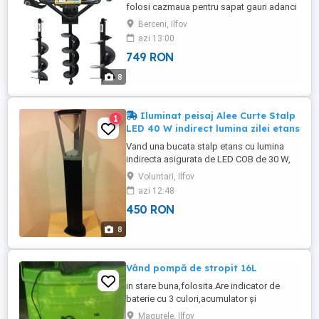
folosi cazmaua pentru sapat gauri adanci
si inguste. Stiti despre ce vorbesc. Mai
Berceni, Ilfov
ales la plantat parii in vie, sau pomii de
azi 13:00
livada, sau chiar la constructii in
749 RON
gospodaria rurala. Pentru orice activitate
vei avea nevoie de diametre diferite ale
8
burghiului. Modelul ...
Iluminat peisaj Alee Curte Stalp
1
LED 40 W indirect lumina zilei etans
Vand una bucata stalp etans cu lumina
indirecta asigurata de LED COB de 30 W,
consum cu tot cu aparataj 40 W, din
Voluntari, Ilfov
aluminiu vopsit electrostatic in gri cu
azi 12:48
negru, design deosebit, inalt de 900 mm
450 RON
de la sol, complet echipat, etans IP66,
rezistent la socuri IK10 si dublu izolat.
8
Mostra ramasa de prezentari. ...
Vând pompă de stropit 16L
in stare buna,folosita.Are indicator de
baterie cu 3 culori,acumulator și
încărcător.Are o rotita pentru schimbarea
Magurele, Ilfov