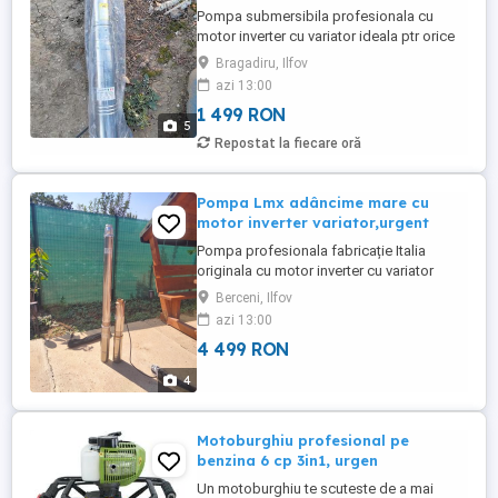
Pompa submersibila profesionala cu
motor inverter cu variator ideala ptr orice
casa și grădina, ptr puțuri cu apa curata,
Bragadiru, Ilfov
murdara, nisipoasa. Ideala ptr
azi 13:00
decolmatarea puțurilor deoarece are o
1 499 RON
rezistenta foarte mare la nisip(1250g) la
5
M3 Ideala ptr sistemul de aspersoare
Repostat la fiecare oră
deoarece în circuit închis sub ...
Pompa Lmx adâncime mare cu
motor inverter variator,urgent
Pompa profesionala fabricație Italia
originala cu motor inverter cu variator
incorporat, fabricata din cele mai bune și
Berceni, Ilfov
rezistente materiale, atât ptr apele curate
azi 13:00
dar și ptr apele murdare cu mult nisip și de
4 499 RON
adâncime mare sau de suprafață. Este o
pompa foarte robusta capabilă să
4
împingă apa până la ...
Motoburghiu profesional pe
benzina 6 cp 3in1, urgen
Un motoburghiu te scuteste de a mai