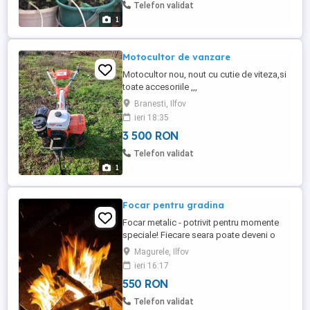
Telefon validat
1
Motocultor de vanzare
Motocultor nou, nout cu cutie de viteza,si
toate accesoriile ,,,
Branesti, Ilfov
ieri 18:35
3 500 RON
Telefon validat
1
Focar pentru gradina
Focar metalic - potrivit pentru momente
speciale! Fiecare seara poate deveni o
poveste de neuitat cu focarul de exterior -
Magurele, Ilfov
eleganta, caldura si confort in aer liber!
ieri 16:17
550 RON
Telefon validat