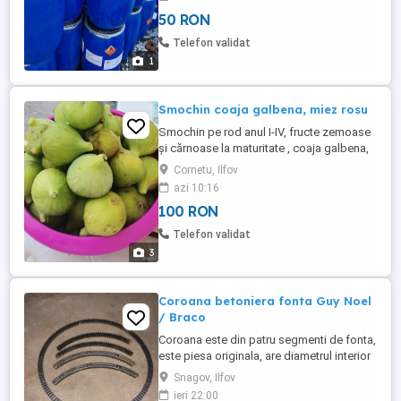
50 RON
Telefon validat
1
Smochin coaja galbena, miez rosu
Smochin pe rod anul I-IV, fructe zemoase
și cărnoase la maturitate , coaja galbena,
miezul rosu. Productiv începând cu luna
Cornetu, Ilfov
iunie și pana cade bruma. Puțin pretențios
azi 10:16
fata de condițiile pedoclimatice. Costuri
100 RON
începând cu 100 ron buc. Se poate
achiziționa numai de la domiciliul meu.
Telefon validat
3
Coroana betoniera fonta Guy Noel
/ Braco
Coroana este din patru segmenti de fonta,
este piesa originala, are diametrul interior
de 612 mm si exterior de 670 mm, iar
Snagov, Ilfov
prinderea se face cu 12 suruburi. Livrarea
ieri 22:00