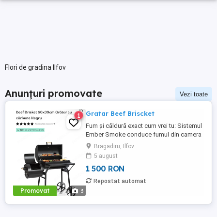
Flori de gradina Ilfov
Anunțuri promovate
Vezi toate
Gratar Beef Briscket
1
Fum și căldură exact cum vrei tu: Sistemul
Ember Smoke conduce fumul din camera
de afumat în camera de gătit, oferindu-ți
Bragadiru, Ilfov
libertatea să combini afumarea cu grătarul
5 august
direct sau să le folosești pe rând totul
1 500 RON
după gustul tău. Construit să reziste în aer
liber tot anul: Oțelul de 1,0 0,8 mm
Repostat automat
grosime, tratat ...
Promovat
3