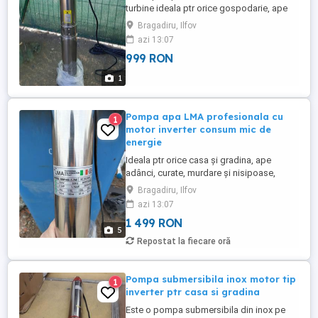
turbine ideala ptr orice gospodarie, ape
adanci, curate, murdare, nisipoase este o
Bragadiru, Ilfov
pompa care se poate folosi in sistem
azi 13:07
hidrofor, ptr irigatii, aspersoare, udat
999 RON
gradina cu furtunul are iesirea un tol
jumate, cablu alimentare 15m la 220v,
1
impinge cu usurinta de la ...
Pompa apa LMA profesionala cu
1
motor inverter consum mic de
energie
Ideala ptr orice casa și gradina, ape
adânci, curate, murdare și nisipoase,
ideala pentru panouri solare datorita
Bragadiru, Ilfov
consumului extrem de mic între 250w și
azi 13:07
750w în funcție de adâncime. Ideala ptr
1 499 RON
curățarea puțurilor noi deoarece are o
5
rezistenta foarte mare la nisip(1250g la
Repostat la fiecare oră
M3), se poate folosi in alimentarea ...
Pompa submersibila inox motor tip
1
inverter ptr casa si gradina
Este o pompa submersibila din inox pe