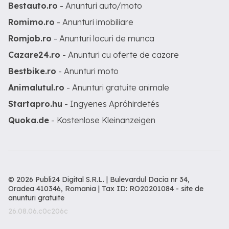
Bestauto.ro
- Anunturi auto/moto
Romimo.ro
- Anunturi imobiliare
Romjob.ro
- Anunturi locuri de munca
Cazare24.ro
- Anunturi cu oferte de cazare
Bestbike.ro
- Anunturi moto
Animalutul.ro
- Anunturi gratuite animale
Startapro.hu
- Ingyenes Apróhirdetés
Quoka.de
- Kostenlose Kleinanzeigen
© 2026 Publi24 Digital S.R.L. | Bulevardul Dacia nr 34,
Oradea 410346, Romania | Tax ID: RO20201084 -
site de
anunturi gratuite
26.08.06.c0c206c