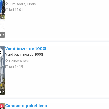
Timisoara, Timis
ieri 15:01
3
Vand bazin de 1000l
Vand bazin nou de 1000l
Holboca, Iasi
ieri 14:19
2
Conducta polietilena
2