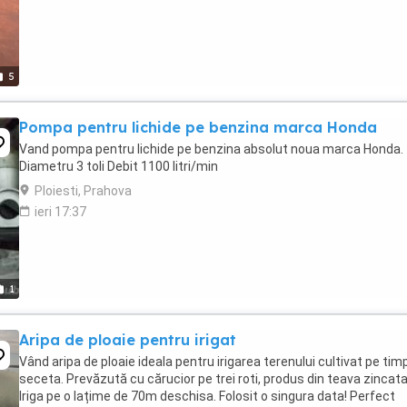
5
Pompa pentru lichide pe benzina marca Honda
Vand pompa pentru lichide pe benzina absolut noua marca Honda.
Diametru 3 toli Debit 1100 litri/min
Ploiesti, Prahova
ieri 17:37
1
Aripa de ploaie pentru irigat
Vând aripa de ploaie ideala pentru irigarea terenului cultivat pe tim
seceta. Prevăzută cu cărucior pe trei roti, produs din teava zincata
Iriga pe o lațime de 70m deschisa. Folosit o singura data! Perfect