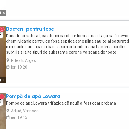
3
Bacterii pentru fose
1
Daca te-ai saturat, ca atunci cand ti-e lumea mai draga sa fii nevoi
chemi vidanja pentru ca fosa septica este plina sau te-ai saturat 
mirosurile care apar in baie: acum ai la indemana bacteria bacillus
subtilis si alte tipuri de substante care te va scapa de toate
problemele. Cu un tratament ...
Pitesti, Arges
ieri 19:20
1
Pompă de apă Lowara
1
Pompa de apă Lowara trifazica că nouă a fost doar probata
Adjud, Vrancea
ieri 19:15