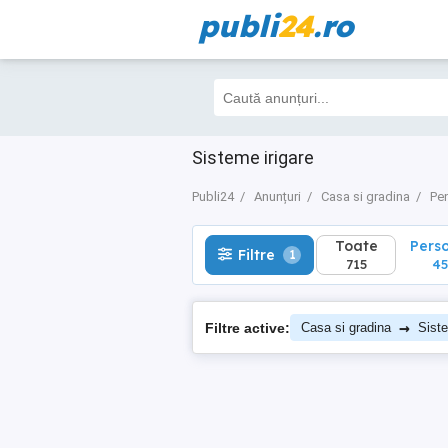
publi
24
.ro
Toate
Perso
Filtre
1
715
452
Sisteme irigare
Publi24
Anunțuri
Casa si gradina
Pen
Toate
Pers
Filtre
1
715
45
→
Filtre active:
Casa si gradina
Siste