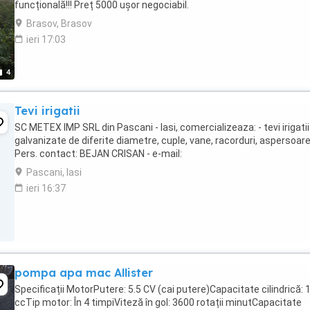
funcțională!!! Preț 5000 uşor negociabil.
Brasov, Brasov
ieri 17:03
4
Tevi irigatii
SC METEX IMP SRL din Pascani - Iasi, comercializeaza: - tevi irigatii
galvanizate de diferite diametre, cuple, vane, racorduri, aspersoare
Pers. contact: BEJAN CRISAN - e-mail:
Pascani, Iasi
ieri 16:37
pompa apa mac Allister
Specificații MotorPutere: 5.5 CV (cai putere)Capacitate cilindrică: 
ccTip motor: În 4 timpiViteză în gol: 3600 rotații minutCapacitate