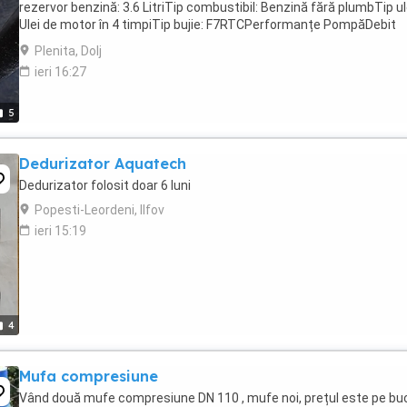
rezervor benzină: 3.6 LitriTip combustibil: Benzină fără plumbTip ul
Ulei de motor în 4 timpiTip bujie: F7RTCPerformanțe PompăDebit
maxim: 28 m h (metri cubi ...
Plenita, Dolj
ieri 16:27
5
Dedurizator Aquatech
Dedurizator folosit doar 6 luni
Popesti-Leordeni, Ilfov
ieri 15:19
4
Mufa compresiune
Vând două mufe compresiune DN 110 , mufe noi, prețul este pe bu