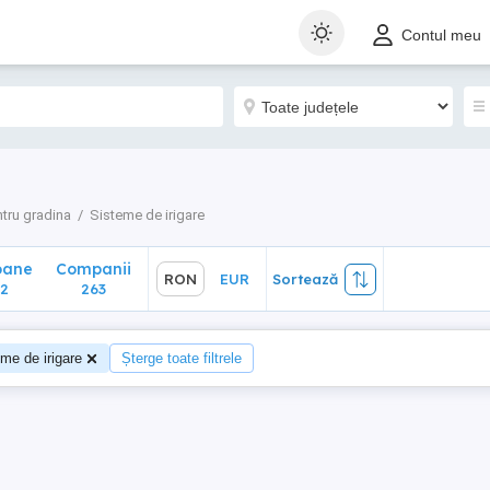
ane
Companii
RON
EUR
Sortează
Contul meu
263
tru gradina
Sisteme de irigare
oane
Companii
RON
EUR
Sortează
2
263
me de irigare
Șterge toate filtrele