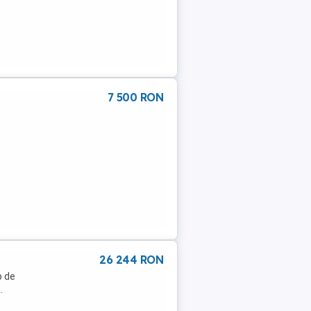
7 500 RON
26 244 RON
p de
.