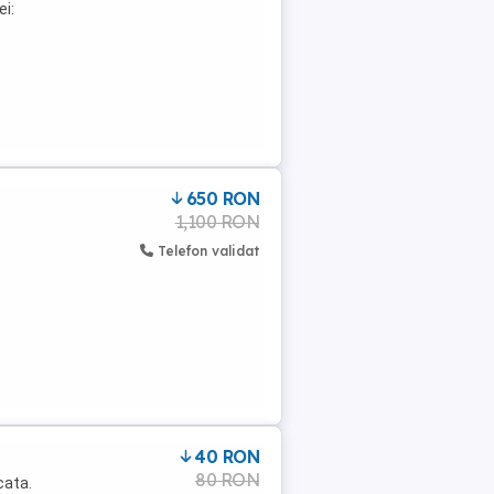
ei:
650 RON
1,100 RON
Telefon validat
40 RON
80 RON
cata.