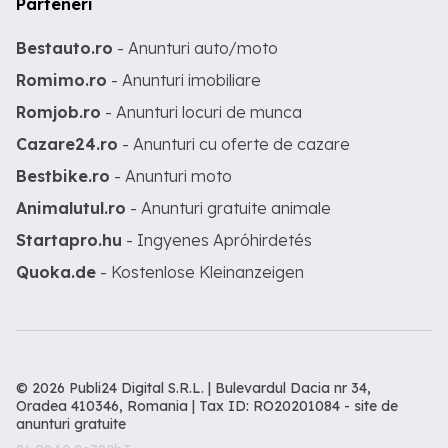
Parteneri
Bestauto.ro
- Anunturi auto/moto
Romimo.ro
- Anunturi imobiliare
Romjob.ro
- Anunturi locuri de munca
Cazare24.ro
- Anunturi cu oferte de cazare
Bestbike.ro
- Anunturi moto
Animalutul.ro
- Anunturi gratuite animale
Startapro.hu
- Ingyenes Apróhirdetés
Quoka.de
- Kostenlose Kleinanzeigen
© 2026 Publi24 Digital S.R.L. | Bulevardul Dacia nr 34,
Oradea 410346, Romania | Tax ID: RO20201084 -
site de
anunturi gratuite