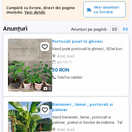
Vezi anunțuri
Cumpără cu livrare, direct din pagina
cu livrare
anunțului.
Vezi detalii
Anunțuri
20
50
Anunțuri pe pagină:
Portocali puiet la ghiveci
Vand puiet portocali la ghiveci , 50 lei buc .
Arad, Arad
azi 15:11
50 RON
Telefon validat
1
Bananieri , lamai , portocali si
palmier
Vand bananieri , lamai , portocali si
palmier , preturi in functie de inaltime . Tel .
.
Arad, Arad