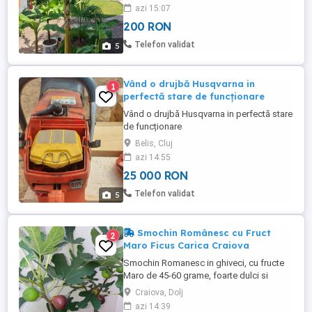
azi 15:07
200 RON
Telefon validat
5
Vând o drujbă Husqvarna in
1
perfectă stare de funcționare
Vând o drujbă Husqvarna in perfectă stare
de funcționare
Belis, Cluj
azi 14:55
25 000 RON
Telefon validat
5
Smochin Românesc cu Fruct
2
Maro Ficus Carica Craiova
Smochin Romanesc in ghiveci, cu fructe
Maro de 45-60 grame, foarte dulci si
aromate. SMOCHIN MARO ROMANESC
Craiova, Dolj
produs în Craiova, jud. Dolj. planta de 15-
azi 14:39