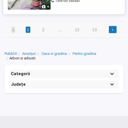
Telefon validat
4
›
‹
1
2
…
12
13
Publi24
Anunțuri
Casa si gradina
Pentru gradina
Arbori si arbusti
Categorii
Județe