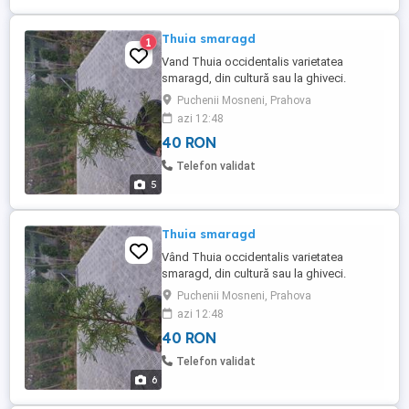
Thuia smaragd
1
Vand Thuia occidentalis varietatea
smaragd, din cultură sau la ghiveci.
Puchenii Mosneni, Prahova
azi 12:48
40 RON
Telefon validat
5
Thuia smaragd
Vând Thuia occidentalis varietatea
smaragd, din cultură sau la ghiveci.
Puchenii Mosneni, Prahova
azi 12:48
40 RON
Telefon validat
6