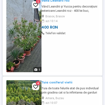
Vand Leandrii roz
1
Vând Leandrii și Yucca pentru decorațiuni
exterioare Leandrii roz - 400 lei buc,
înălțime 1,80 - 2,00 m Yucca - diferite
Brasov, Brasov
mărimi începând cu 150 lei
azi 10:14
400 RON
Telefon validat
5
Tuia coniferul vietii
4
Tuia de toate felurile atat de pus individual
prin gradina cat si la infiintarea de garduri
vii Am toate dimensiunile livrez in toata
Amara, Buzau
tara
azi 10:07