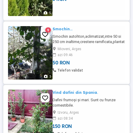
5
Smochin...
9
Smochin autohton,aclimatizat,intre 50 si
250 cm inaltime,crestere ramificata,plantat
in ghiveci,inradacinat pentru a putea fi
Mioveni, Arges
transplantat in gradina sau pastrat in
azi 09:46
casa.La coacere fructele au marimea unei
50 RON
mingi de pinpong si au culoarea mov-
verzui-pret 50lei negociabil.Pentru mai
Telefon validat
multe detalii suna ...
1
Vind dafini din Spania.
Dafini frumoși și mari. Sunt cu frunze
comestibile.
Izvoru, Arges
azi 08:34
150 RON