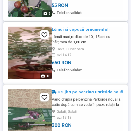
30 cm, in ghiveci; in primul an planta
55 RON
creste, anul urmator fructifica; fructe maro
foarte dulci si aromate, de 40-60 grame ,
Telefon validat
3
cu pulpa rosiatica, ...
Lămâi si copacii ornamentali
Lămâi mari,roditor de 10 , 15 ani cu
înălțimea de 1,60 cm
Deva, Hunedoara
azi 14:17
650 RON
Telefon validat
10
Drujba pe benzina Parkside nouă
Vând drujba pe benzina Parkside nouă la
cutie după cum se vede în poze relații la
telefon
Galati, Galati
azi 13:18
300 RON