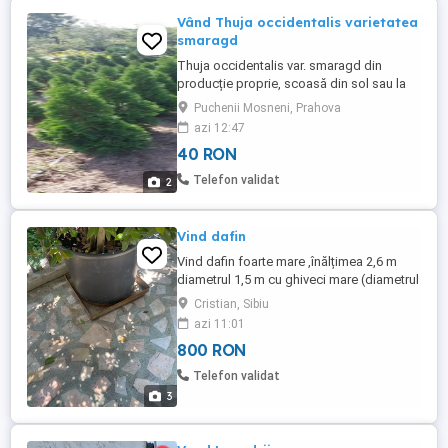
Vând Thuja occidentalis varietatea
smaragd
Thuja occidentalis var. smaragd din
producție proprie, scoasă din sol sau la
ghiveci. Înălțimea: 80-100 cm.
Puchenii Mosneni, Prahova
azi 12:47
40 RON
Telefon validat
2
Vind dafin
Vind dafin foarte mare ,înălțimea 2,6 m
diametrul 1,5 m cu ghiveci mare (diametrul
70cm , înălțimea 55 cm), tava inox
Cristian, Sibiu
61x61x5cm
azi 11:01
800 RON
Telefon validat
3