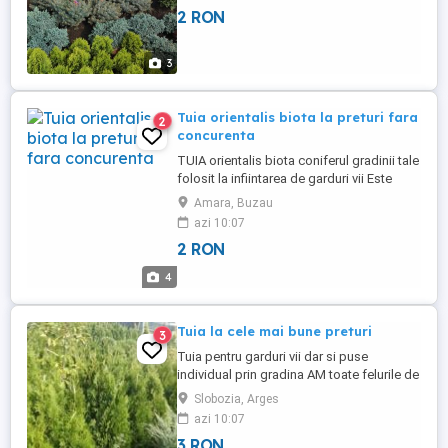
2 RON
3
Tuia orientalis biota la preturi fara
2
concurenta
TUIA orientalis biota coniferul gradinii tale
folosit la infiintarea de garduri vii Este
rezistent la seceta ger si praf adaptabil la
Amara, Buzau
orice fel de sol si suporta orice fel de
azi 10:07
tundere Plantele sunt repicate adica puse
2 RON
individual pentru asi forma coroana
frumoasa si radacina puternica 15-
4
20cm=1leu 20-30cm=2lei 30-40cm=3lei 40-
50cm=4lei 50-60cm=5lei 60-70cm=6lei 70-
80cm=7lei 80-90cm=8lei 90-100cm=9lei
Tuia la cele mai bune preturi
3
100-110cm=10lei Livrez ...
Tuia pentru garduri vii dar si puse
individual prin gradina AM toate felurile de
tuia trebuie doar sa comandati si livrez in
Slobozia, Arges
toata tara
azi 10:07
3 RON