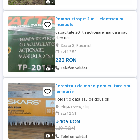
7
Pompa stropit 2 in 1 electrica si
manuala
capacitate 20 litri actionare manuala sau
electrica
Sector 3, Bucuresti
azi 12:53
220 RON
Telefon validat
5
Ferestrau de mana pomicultura sau
lemnarie
Folosit o data sau de doua ori.
Cluj-Napoca, Cluj
azi 12:51
105 RON
110 RON
5
Telefon validat