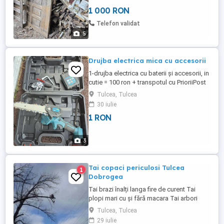
1 000 RON
Telefon validat
5
Drujba electrica mica cu accesorii
1-drujba electrica cu baterii și accesorii, in
cutie = 100 ron + transpotul cu PrioriiPost
2-Rotopercutor = 100ron + transport
Tulcea, Tulcea
30 iulie
1 RON
3
Tai copaci periculosi Tulcea
1
Dobrogea
Tai brazi înalți langa fire de curent Tai
plopi mari cu și fără macara Tai arbori
mari in cimitire Tai arbori uscati Toaletare
Tulcea, Tulcea
copaci mari de ramuri uscate Peste 1000
29 iulie