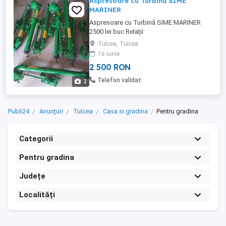
Aspresoare cu Turbină SIME
MARINER
Aspresoare cu Turbină SIME MARINER
2500 lei buc Relații:
Tulcea, Tulcea
16 iunie
2 500 RON
Telefon validat
2
Publi24
Anunțuri
Tulcea
Casa si gradina
Pentru gradina
Categorii
Pentru gradina
Județe
Localități