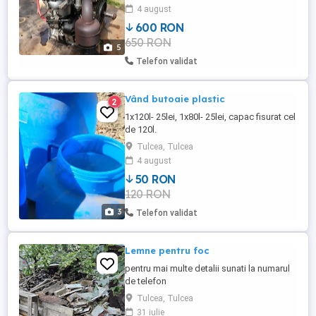
Prefer predare personala datorita greutatii,
4 august
cca 27kg. Ambalat pentru transport -
600 RON
32kg. 750 lei, transport inclus.
650 RON
5
Telefon validat
Vând butoaie plastic
2
1x120l- 25lei, 1x80l- 25lei, capac fisurat cel
de 120l.
Tulcea, Tulcea
4 august
50 RON
120 RON
3
Telefon validat
Lemne pentru foc
pentru mai multe detalii sunati la numarul
de telefon
Tulcea, Tulcea
31 iulie