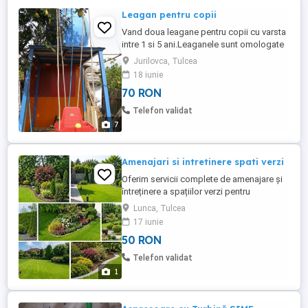
Leagan pentru copii
Vand doua leagane pentru copii cu varsta
intre 1 si 5 ani.Leaganele sunt omologate
si fabricate de firme acreditate Acestea
Jurilovca, Tulcea
prezinta interes pentru pansiuni sau
18 iunie
gospodarii particulare Pretul afisat este
70 RON
pentru un leagan
Telefon validat
7
Amenajari si intretinere spati verzi
Oferim servicii complete de amenajare și
întreținere a spațiilor verzi pentru
persoane fizice, asociații și firme. Tuns
Lunca, Tulcea
gazon Curățare terenuri și grădini Plantare
17 iunie
flori, arbuști și pomi ornamentali Toaletare
50 RON
copaci și gard viu Montaj rulouri de gazon
Sisteme de irigații Întreținere periodică ...
Telefon validat
1