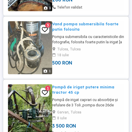
la dimensiunea dorita pt soba, teracota,
centrala Doborare copaci periculosi
Telefon validat
3
Curatare copaci la inaltime Curatenie ...
Vand pompa submersibila foarte
3
putin folosita
Pompa submersibila cu caracteristicile din
fotografie, folosita foarte putin la irigat [a
fost utilizata pentru aproximativ 6 mc].
Tulcea, Tulcea
Poate fi folosita si pentru ape uzate.
18 iulie
500 RON
1
Pompă de irigat putere minima
1
tractor 45 cp
Pompă de irigat caprari cu absorbție și
refulare de 3 Toli ,pompa duce 26de
aspersoare ,asta însemnând 300 m
Garvan, Tulcea
8 iulie
3 500 RON