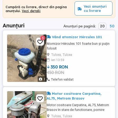
Vezi anunțuri
Cumpără cu livrare, direct din pagina
cu livrare
anunțului.
Vezi detalii
Anunțuri
20
50
Anunțuri pe pagină:
Vând atomizor Hércules 101
3
Atomizor Hércules 101 foarte bun și puțin
folosit
Tulcea, Tulcea
ieri 13:59
350 RON
450 RON
1
Telefon validat
Motor cositoare Carpatina,
AL75, Metrom Brasov
Motor cositoare Carpatina, AL75, Metrom
Brasov In stare de functionare, pornire
usoara, compresie buna, cilindru fonta.
Tulcea, Tulcea