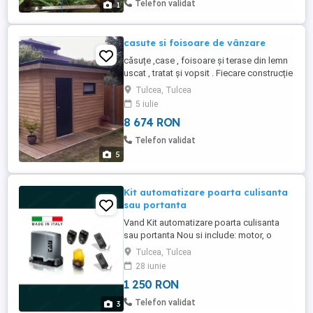
Telefon validat
1
casute si foisoare de vânzare
căsuțe ,case , foisoare și terase din lemn
uscat , tratat și vopsit . Fiecare construcție
se face după mărimea dorita de client.
Tulcea, Tulcea
Construcția se măsoară la mp construibil
5 iulie
nu necesită avans. La începerea lucrării se
8 674 RON
va încheia un contract. Manopera și
materialele sunt incluse în preț . Lemnul
Telefon validat
este uscat,tratat ...
5
Kit automatizare poarta culisanta
sau portanta
Vand Kit automatizare poarta culisanta
sau portanta Nou si include: motor, o
lampa semnalizare, doua fotocelule, doua
Tulcea, Tulcea
telecomenzi, placuta de avertizare 4m
28 iunie
cremaliera de metal+suruburile de
1 250 RON
prindere
Telefon validat
3