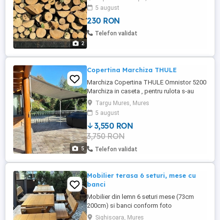
5 august
230 RON
Telefon validat
2
Copertina Marchiza THULE
Marchiza Copertina THULE Omnistor 5200
Marchiza in caseta , pentru rulota s-au
autorulota Lungime marchiza: 302 cm.
Targu Mures, Mures
Adancime: 250 cm. Greutate: 23 kg.
5 august
Culoare caseta : Antracit. Culoare stofa
3,550 RON
prelata : Gri Marchiza este ingrijita , se afla
3,750 RON
in stare noua .
5
Telefon validat
Mobilier terasa 6 seturi, mese cu
banci
Mobilier din lemn 6 seturi mese (73cm
200cm) si banci conform foto
Sighisoara, Mures