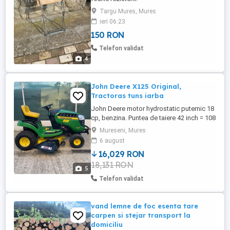
Targu Mures, Mures
ieri 06:23
150 RON
Telefon validat
4
John Deere X125 Original,
Tractoras tuns iarba
John Deere motor hydrostatic puternic 18
cp, benzina. Puntea de taiere 42 inch = 108
cm, Full service inclusiv lame noi de
Mureseni, Mures
taiere.Arata si functioneaza impecabil. Se
6 august
vinde ce este expus in poze !
16,029 RON
18,131 RON
5
Telefon validat
vand lemne de foc esenta tare
carpen si stejar transport la
domiciliu