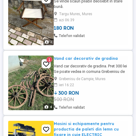
Se vinde scaun pliabil deosebit în stare
bună.
Targu Mures, Mures
azi 06:39
180 RON
Telefon validat
2
Vand car decorativ de gradina
1
Vand car decorativ de gradina. Pret 300 lei
Se poate vedea in comuna Grebenisu de
Campie
Grebenisu de Campie, Mures
ieri 16:22
300 RON
500 RON
4
Telefon validat
Masini si echipamente pentru
productia de paleti din lemn cu
fixare in cuie ELECTRIC