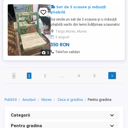
Set de 3 scaune și măsuță
pliabilă
Se vinde un set de 3 scaune și o măsuță
pliabilă vechi din lemn.Înălțimea scaunelor
e de 35 cm la șezut.
Targu Mures, Mures
5 august
350 RON
Telefon validat
5
›
‹
1
2
…
4
5
Publi24
Anunțuri
Mures
Casa si gradina
Pentru gradina
Categorii
Pentru gradina