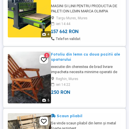
MASINI SI LINII PENTRU PRODUCTIA DE
PALETI DIN LEMN MARCA OLIMPIA
CHIODATRICI"" MASINA CU CICLU
Targu Mures, Mures
CONTINUU DE BATUT IN CUIE PALLETS
ieri 14:44
SISTEM ELECTRIC Un sistem conceput
157 662 RON
pentru producția de paleți în volum mare,
4
potrivit în special pentru manipularea
Telefon validat
loturilor mari și a serii lungi de producție.
...
Fotoliu din lemn cu doua pozitii ale
1
spatarului
executie din cherestea de brad livrare
impacheta necesita minnime operatii de
montaj acoperire un strat de lac pe baza
Reghin, Mures
de apa pretul nu include transpoetul
ieri 14:22
250 RON
5
Scaun pliabil
Se vinde scaun pliabil din lemn și metal
foarte rezistent.