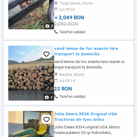
predare personala .
Targu Mures, Mures
azi 09:50
2,049 RON
2,050 RON
3
Telefon validat
vand lemne de foc esenta tare
transport la domiciliu
vand lemne de foc esenta tare carpen si
stejar transport la domiciliu
Berghia, Mures
azi 09:14
22 RON
Telefon validat
4
John Deere X534 Original USA-
Tractoras de tuns iarba
John Deere X534 original USA. Motor
foarte puternic 25 cp hidrostatic,