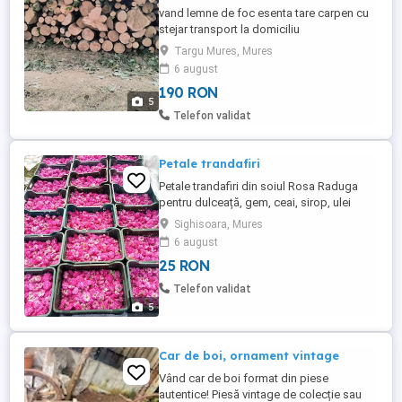
vand lemne de foc esenta tare carpen cu
stejar transport la domiciliu
Targu Mures, Mures
6 august
190 RON
5
Telefon validat
Petale trandafiri
Petale trandafiri din soiul Rosa Raduga
pentru dulceață, gem, ceai, sirop, ulei
volantin, apă parfum ect...
Sighisoara, Mures
6 august
25 RON
Telefon validat
5
Car de boi, ornament vintage
Vând car de boi format din piese
autentice! Piesă vintage de colecție sau