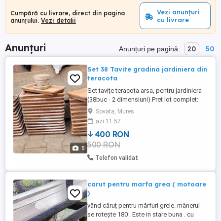
Vezi anunțuri
Cumpără cu livrare, direct din pagina
cu livrare
anunțului.
Vezi detalii
Anunțuri
20
50
Anunțuri pe pagină:
Set 38 Tavite gradina jardiniera din
teracota
Set tavițe teracota arsa, pentru jardiniera
(38buc - 2 dimensiuni) Pret lot complet:
400 lei 28 buc (int 13x26) + 10 buc (int
Sovata, Mures
18x36) Dimensiuni: 1)31cmx17cm (int
azi 11:57
13x26cm) Pret: 20 lei buc Set 10 buc 150
400 RON
lei Set 28 buc 350lei 2)41m x 20cm (int
500 RON
18x36cm) Pret: 25 lei buc Set 200 lei set 10
5
buc Tava ...
Telefon validat
carut pentru marfa grea ( motoare
)
vând căruț pentru mărfuri grele. mânerul
se rotește 180 . Este in stare buna . cu