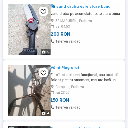
vand druba este stare buna
vand druba pe acumulator este stare buna
52 MAGURENI, Prahova
azi 04:53
200 RON
Telefon validat
5
Vând Plug arat
Este în stare buna funcțional, sau poate fi
folosit pentru ornament, mai are încă un
set de cuțite!
Campina, Prahova
ieri 23:57
150 RON
Telefon validat
4