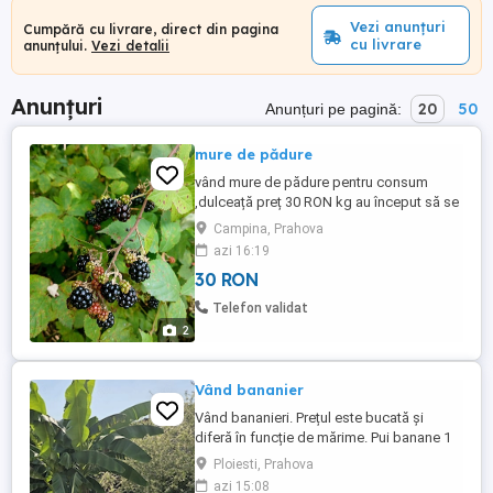
Vezi anunțuri
Cumpără cu livrare, direct din pagina
cu livrare
anunțului.
Vezi detalii
Anunțuri
20
50
Anunțuri pe pagină:
mure de pădure
vând mure de pădure pentru consum
,dulceață preț 30 RON kg au început să se
coacă începem culesul ma anunțați cu o zi
Campina, Prahova
inainte.
azi 16:19
30 RON
Telefon validat
2
Vând bananier
Vând bananieri. Prețul este bucată și
diferă în funcție de mărime. Pui banane 1
m înălțime 100 lei 2 m înălțime - 200 lei 3 m
Ploiesti, Prahova
înălțime - 300 lei
azi 15:08