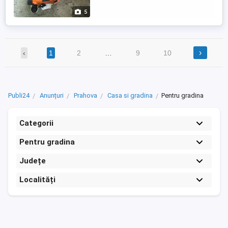
5
›
‹
1
2
…
9
10
Publi24
Anunțuri
Prahova
Casa si gradina
Pentru gradina
Categorii
Pentru gradina
Județe
Localități