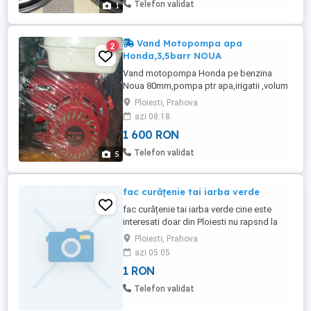
Telefon validat
1
Vand Motopompa apa
2
Honda,3,5barr NOUA
Vand motopompa Honda pe benzina
Noua 80mm,pompa ptr apa,irigatii ,volum
mare,inundatii,piscina,etc
Ploiesti, Prahova
azi 08:18
1 600 RON
Telefon validat
5
fac curățenie tai iarba verde
fac curățenie tai iarba verde cine este
interesati doar din Ploiesti nu rapsnd la
mesaje doar la telefon
Ploiesti, Prahova
azi 05:05
1 RON
Telefon validat