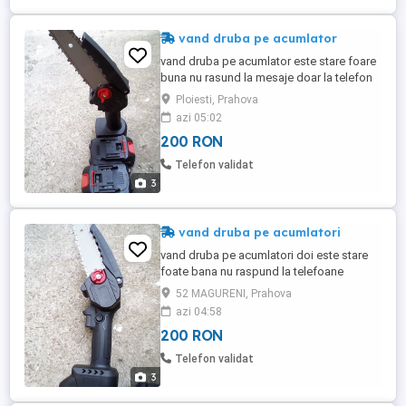
vand druba pe acumlator
vand druba pe acumlator este stare foare
buna nu rasund la mesaje doar la telefon
Ploiesti, Prahova
azi 05:02
200 RON
Telefon validat
3
vand druba pe acumlatori
vand druba pe acumlatori doi este stare
foate bana nu raspund la telefoane
52 MAGURENI, Prahova
azi 04:58
200 RON
Telefon validat
3