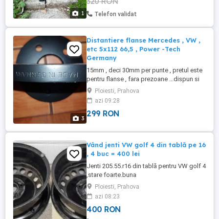
320 RON
1
Telefon validat
Distantiere flanse Mercedes , VW ,
etc 5x112 66,5 , Power -Tech
Germany
15mm , deci 30mm per punte , pretul este
pentru flanse , fara prezoane ...dispun si
de ceva prezoane , dar trebuie vazut
Ploiesti, Prahova
discutat daca merg sau nu ... 10 prezoane
azi 09:28
100ron
299 RON
3
Vând jenti VW golf 4 din tablă pe 16
, 4 buc = 400 lei
Jenti 205.55.r16 din tablă pentru VW golf 4
,stare foarte.buna
Ploiesti, Prahova
azi 08:23
400 RON