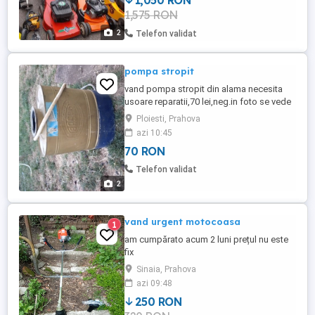
1,050 RON
benzina: da; tip: 530 classic; la?ime de
1,575 RON
lucru: 53; container de colectare: da;
autopropulsata: da, 3- Honda, ...
2
Telefon validat
pompa stropit
vand pompa stropit din alama necesita
usoare reparatii,70 lei,neg.in foto se vede
defectul
Ploiesti, Prahova
azi 10:45
70 RON
Telefon validat
2
vand urgent motocoasa
1
am cumpărato acum 2 luni prețul nu este
fix
Sinaia, Prahova
azi 09:48
250 RON