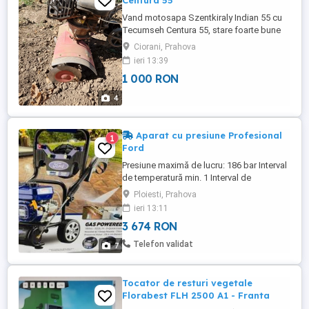
Centura 55
Vand motosapa Szentkiraly Indian 55 cu
Tecumseh Centura 55, stare foarte bune
de functionare.
Ciorani, Prahova
ieri 13:39
1 000 RON
4
Aparat cu presiune Profesional
1
Ford
Presiune maximă de lucru: 186 bar Interval
de temperatură min. 1 Interval de
temperatură max. 50 Capacitate 522,00
Ploiesti, Prahova
l/oră Mobil Da Greutate proprie 25 kg
ieri 13:11
Dimensiunea totală L 800 mm Dimensiuni
3 674 RON
generale W 600mm Dimensiunea totală H
1000 mm Descriere motorul pe benzină
Telefon validat
7
Descriere:Echipament ideal pentru ...
Tocator de resturi vegetale
Florabest FLH 2500 A1 - Franta