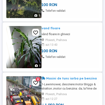
100 RON
Telefon validat
5
vand floare
vând floare in ghiveci
Ploiesti, Prahova
azi 13:43
100 RON
Telefon validat
3
Masini de tuns iarba pe benzina
8
1-Lawnmower, descriere:motor Briggs &
stratton ;motor cu benzina: da; la?ime de
lucru: 46; container de colectare: da;
Ploiesti, Prahova
autopropulsata: da; 2- Ibea, 530 classic,
azi 12:27
Lawnmower, marca: Ibea; motor cu