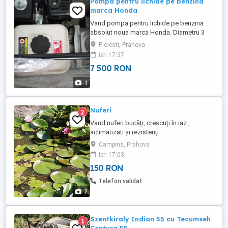
Pompa pentru lichide pe benzina
marca Honda
Vand pompa pentru lichide pe benzina
absolut noua marca Honda. Diametru 3
toli Debit 1100 litri/min
Ploiesti, Prahova
ieri 17:37
7 500 RON
1
Nuferi
2
Vand nuferi bucăți, crescuți în iaz ,
aclimatizati și rezistenți.
Campina, Prahova
ieri 17:03
150 RON
Telefon validat
2
Szentkiraly Indian 55 cu Tecumseh
1