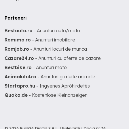
Parteneri
Bestauto.ro
- Anunturi auto/moto
Romimo.ro
- Anunturi imobiliare
Romjob.ro
- Anunturi locuri de munca
Cazare24.ro
- Anunturi cu oferte de cazare
Bestbike.ro
- Anunturi moto
Animalutul.ro
- Anunturi gratuite animale
Startapro.hu
- Ingyenes Apróhirdetés
Quoka.de
- Kostenlose Kleinanzeigen
© 2026 Publi24 Digital S.R.L. | Bulevardul Dacia nr 34,