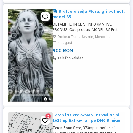
Statuetă zeiţa Flora, gri patinat,
model S5.
DETALii TEHNiCE Și iNFORMATiVE
PRODUS: Cod produs: MODEL S5 Preț:
900 lei. Detalii Tehnice: Înălțime: 130 cm.
Drobeta-Turnu Severin, Mehedinti
Diametru bază: 34x26 cm. Greutate: 70 kg.
4 august
Material: Beton aditivat, ciment 52,5 R,
900 RON
agregate concasate. Culori disponibile:
alb marmorat, arămiu antichizat, auriu
Telefon validat
antichizat, galben antichizat, ...
5
Teren la Sere 373mp Intravilan si
2
1627mp Extravilan pe DN6 Simian
Teren Zona Sere, 373mp Intravilan si