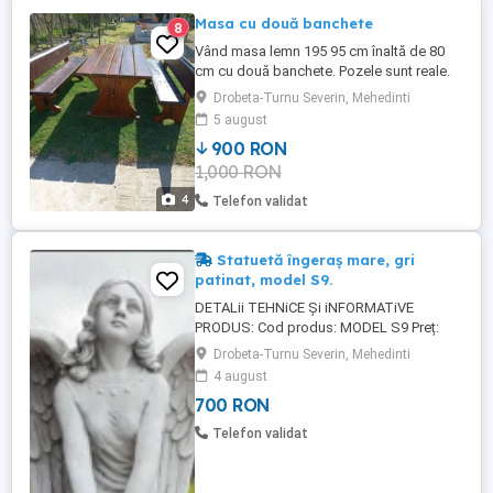
Masa cu două banchete
8
Vând masa lemn 195 95 cm înaltă de 80
cm cu două banchete. Pozele sunt reale.
Mobilier utilizat.
Drobeta-Turnu Severin, Mehedinti
5 august
900 RON
1,000 RON
4
Telefon validat
Statuetă îngeraș mare, gri
patinat, model S9.
DETALii TEHNiCE Și iNFORMATiVE
PRODUS: Cod produs: MODEL S9 Preț:
700 lei bucata. Detalii Tehnice: Înălțime
Drobeta-Turnu Severin, Mehedinti
masă: 75 cm. Diametru bază: 36x40 cm.
4 august
Greutate: 67 kg. Material: Beton aditivat,
700 RON
ciment 52,5 R, agregate concasate. Culori
disponibile: alb marmorat, arămiu
Telefon validat
antichizat, auriu antichizat, galben ...