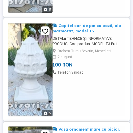
5
Capitel con de pin cu bază, alb
marmorat, model T3.
DETALii TEHNiCE Și iNFORMATiVE
PRODUS: Cod produs: MODEL T3 Preț:
100 lei bucata. Detalii Tehnice: Înălțime: 35
Drobeta-Turnu Severin, Mehedinti
cm. Diametrul conului: 20 cm. Dimensiuni
2 august
bază: 20,5 20,5 cm. Greutate: 17 kg.
100 RON
Material: Beton aditivat, ciment 52,5 R,
agregate concasate. Culori disponibile:
Telefon validat
alb marmorat, arămiu antichizat, ...
5
Vază ornament mare cu picior,