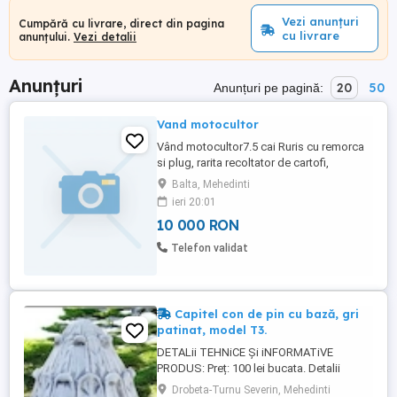
Vezi anunțuri
Cumpără cu livrare, direct din pagina
cu livrare
anunțului.
Vezi detalii
Anunțuri
20
50
Anunțuri pe pagină:
Vand motocultor
Vând motocultor7.5 cai Ruris cu remorca
si plug, rarita recoltator de cartofi,
freze,rarita toate sculele după ea
Balta, Mehedinti
motocositocositoare cu masa de 1200
ieri 20:01
mm italiana cu mopor de 7 cai .vind
10 000 RON
motocositoare și freza austriaca cu masa
de 900 mm
Telefon validat
Capitel con de pin cu bază, gri
patinat, model T3.
DETALii TEHNiCE Și iNFORMATiVE
PRODUS: Preț: 100 lei bucata. Detalii
Tehnice: Înălțime: 35 cm. Diametrul
Drobeta-Turnu Severin, Mehedinti