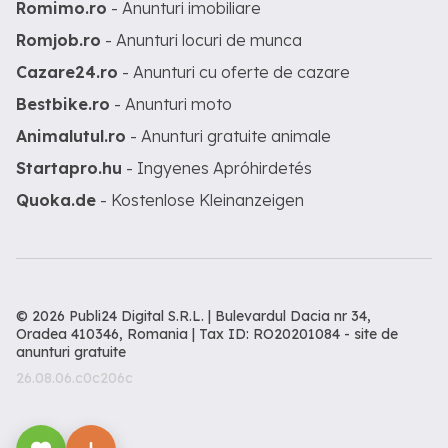
Romimo.ro
- Anunturi imobiliare
Romjob.ro
- Anunturi locuri de munca
Cazare24.ro
- Anunturi cu oferte de cazare
Bestbike.ro
- Anunturi moto
Animalutul.ro
- Anunturi gratuite animale
Startapro.hu
- Ingyenes Apróhirdetés
Quoka.de
- Kostenlose Kleinanzeigen
© 2026 Publi24 Digital S.R.L. | Bulevardul Dacia nr 34,
Oradea 410346, Romania | Tax ID: RO20201084 -
site de
anunturi gratuite
26.08.06.c0c206c