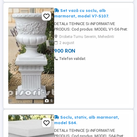
Set vază cu soclu, alb
marmorat, model V7-S107.
DETALii TEHNiCE Si iNFORMATiVE
PRODUS: Cod produs: MODEL V1-S6 Pret:
900 lei (set 2 bucati, 1 soclu+1 vaza.)
Drobeta-Turnu Severin, Mehedinti
Inaltime: 103 cm. Diametru sus vaza:
2 august
48x48 cm. Diametru baza soclu: 35x35 cm.
900 RON
Greutate totala: 137 kg. Material: Beton
aditivat, ciment 52,5 R, agregate
Telefon validat
concasate. Culori disponibile: ...
5
Soclu, stativ, alb marmorat,
model S64.
DETALii TEHNiCE Și iNFORMATiVE
PRODUS: Cod produs: MODEL S64 Preț: