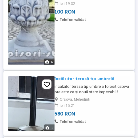
conului: 20 cm. Dimensiuni bază: 20,5 20,5
ieri 19:32
cm. Greutate: 17 kg. Material: Beton
100 RON
aditivat, ciment 52,5 R, agregate
concasate. Culori disponibile: alb
Telefon validat
marmorat, arămiu antichizat, auriu
antichizat, galben ...
4
încălzitor terasă tip umbrelă
încălzitor terasă tip umbrelă folosit câteva
ore este ca și nouă stare impecabilă
Orsova, Mehedinti
ieri 15:21
580 RON
Telefon validat
1