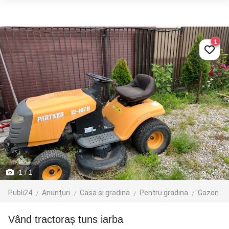
1
1
/ 1
Publi24
Anunțuri
Casa si gradina
Pentru gradina
Gazon
Vând tractoraș tuns iarba