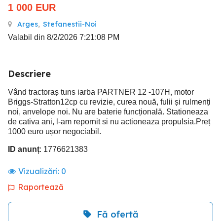
1 000
EUR
Arges
,
Stefanestii-Noi
Valabil din 8/2/2026 7:21:08 PM
Descriere
Vând tractoraș tuns iarba PARTNER 12 -107H, motor
Briggs-Stratton12cp cu revizie, curea nouă, fulii și rulmenți
noi, anvelope noi. Nu are baterie funcțională. Stationeaza
de cativa ani, l-am repornit si nu actioneaza propulsia.Preț
1000 euro ușor negociabil.
ID anunț
: 1776621383
Vizualizări:
0
Raportează
Fă ofertă