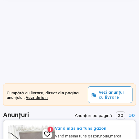
Vezi anunțuri
Cumpără cu livrare, direct din pagina
cu livrare
anunțului.
Vezi detalii
Anunțuri
20
50
Anunțuri pe pagină:
Vand masina tuns gazon
1
Vand masina tuns gazon,noua,marca