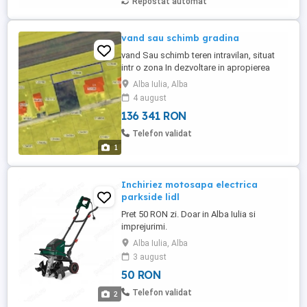
Repostat automat
vand sau schimb gradina
vand Sau schimb teren intravilan, situat
intr o zona In dezvoltare in apropierea
Străzii Viadana - Penny Micesti. lungimea
Alba Iulia, Alba
terenului este de 55.3 m..iar lățimea de 9.5
4 august
m, in total 525 mp . pe o parte sunt case si
136 341 RON
pe alta parte este un lan de Floarea
soarelui. utilitățile sunt in proximitate - nu
Telefon validat
...
1
Inchiriez motosapa electrica
parkside lidl
Pret 50 RON zi. Doar in Alba Iulia si
imprejurimi.
Alba Iulia, Alba
3 august
50 RON
Telefon validat
2