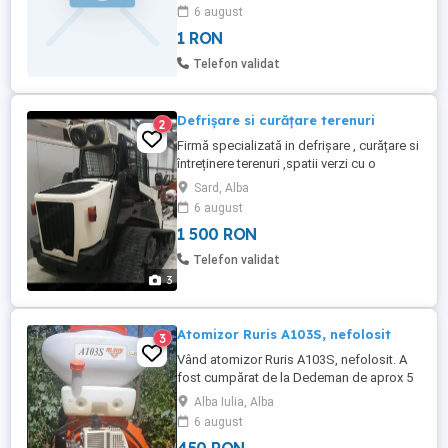
mp.) si a unei livezi (800 mp.), situate in
6 august
municipiul Tarnaveni, cartier Custelnic,
1 RON
judetul Mures. La momentul actual,
gradina de legume nu este cultivata, iar
Telefon validat
livada ...
Defrișare si curățare terenuri
2
Firmă specializată in defrișare , curățare si
întreținere terenuri ,spatii verzi cu o
experienta de peste 12 ani
Sard, Alba
6 august
1 500 RON
Telefon validat
3
Atomizor Ruris A103S, nefolosit
3
Vând atomizor Ruris A103S, nefolosit. A
fost cumpărat de la Dedeman de aprox 5
ani, l-am probat, dar nu l-am folosit. Se
Alba Iulia, Alba
poate vedea proba in Vintu de Jos. Relatii
6 august
la tel.