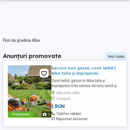
Flori de gradina Alba
Anunțuri promovate
Vezi toate
Servicii tuns gazon, cosit iarbă |
Alba Iulia și împrejurimi
Tund iarbă, gazon in Alba Iulia și
împrejurimi Ofer servicii de tuns iarbă și
întreținere curți în Alba Iulia si localitatile
Alba Iulia, Alba
din apropiere. Cu ce vă pot ajuta: Tuns
4 august
gazon (cu mașină cu coș, adun și curăț
1 RON
iarba). Cosit iarbă mare sau bălării în livezi,
grădini și terenuri libere. Am duba proprie
Telefon validat
Promovat
1
...
Repostat automat