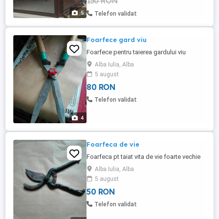
130 RON
creaza un confort in ...
5
Telefon validat
Foarfece gard viu
Foarfece pentru taierea gardului viu
Alba Iulia, Alba
5 august
80 RON
Telefon validat
4
Foarfeca de vie
Foarfeca pt taiat vita de vie foarte vechie
Alba Iulia, Alba
5 august
50 RON
Telefon validat