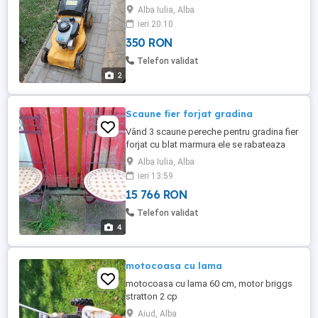
Alba Iulia, Alba
ieri 20:10
350 RON
Telefon validat
2
Scaune fier forjat gradina
Vând 3 scaune pereche pentru gradina fier
forjat cu blat marmura ele se rabateaza
pret pe toate împreună,se pot vedea cu
Alba Iulia, Alba
ridicare personala pret fix!
ieri 13:59
15 766 RON
Telefon validat
4
motocoasa cu lama
motocoasa cu lama 60 cm, motor briggs
stratton 2 cp
Aiud, Alba