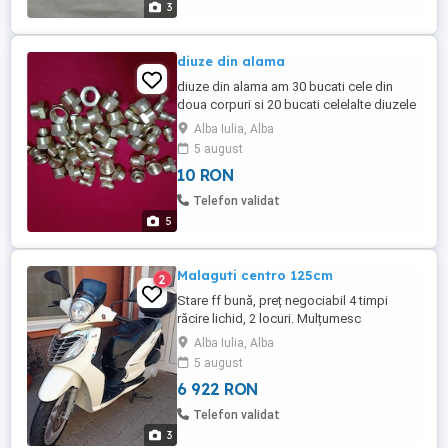
3
diuze din alama
diuze din alama am 30 bucati cele din
doua corpuri si 20 bucati celelalte diuzele
sant noi se pot folosi pt sistem de irigare
Alba Iulia, Alba
sau de ierbicidare pretul este pt o bucata
5 august
10 RON
Telefon validat
5
Malaguti centro 125cm
2
Stare ff bună, preț negociabil 4 timpi
răcire lichid, 2 locuri. Mulțumesc
Alba Iulia, Alba
5 august
6 922 RON
Telefon validat
3