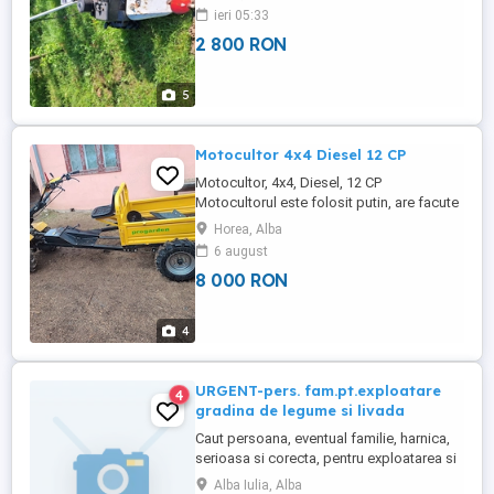
ieri 05:33
2 800 RON
5
Motocultor 4x4 Diesel 12 CP
Motocultor, 4x4, Diesel, 12 CP
Motocultorul este folosit putin, are facute
toate schimburile, este gata de utilizare.
Horea, Alba
Este inca in garantie. Este echipat cu plug
6 august
reversibil, freze, si remorca cu tractiune.
8 000 RON
4
URGENT-pers. fam.pt.exploatare
4
gradina de legume si livada
Caut persoana, eventual familie, harnica,
serioasa si corecta, pentru exploatarea si
intretinerea unei gradini de legume (500
Alba Iulia, Alba