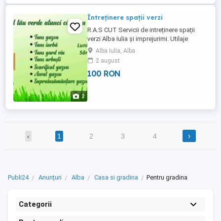
Întreținere spații verzi
R.A.S CUT Servicii de intreținere spații
verzi Alba Iulia și imprejurimi. Utilaje
profesionale noi. Tractoraș pt gazon.
Alba Iulia, Alba
Colectare resturi vegetale in saci zonă
2 august
compostare Nu evacuăm resturile
100 RON
vegetale. Nu abonamente. Ofertă de preț
la fața locului, Gratuit. Fără obligații
ulterioare ! NU prin telefon! ...
2
›
‹
1
2
3
4
Publi24
Anunțuri
Alba
Casa si gradina
Pentru gradina
Categorii