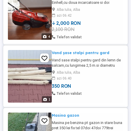
Einhell,cu doua incarcatoare si doi
acumulatori.
Alba Iulia, Alba
azi 06:42
2,000 RON
2,100 RON
4
Telefon validat
Vand șase stalpi pentru gard
Vand sase stalpi pentru gard din lemn de
salcam,cu lungimea 2,5 m.si diametru
aproximativ 10-12 cm.diametru.Stalpii
Alba Iulia, Alba
sunt curățați de coajă, ascuțiți la un capăt
azi 06:40
și izolați hidrofor cam 70 cm.on partea
350 RON
dinspre vârf.
Telefon validat
1
Masina gazon
Masina pe benzina pt gazon in stare buna
pret 350 lei fix tel 07doi 47doi 779trei