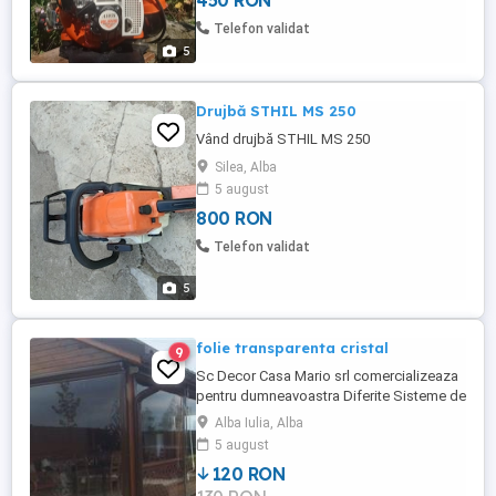
450 RON
Telefon validat
5
Drujbă STHIL MS 250
Vând drujbă STHIL MS 250
Silea, Alba
5 august
800 RON
Telefon validat
5
folie transparenta cristal
9
Sc Decor Casa Mario srl comercializeaza
pentru dumneavoastra Diferite Sisteme de
Inchideri Terase!! 1) sistemul panou capse
Alba Iulia, Alba
bride sistemul panou capse bride se
5 august
monteaza in special pe filigori de
120 RON
lemn,foisoare... sistemul este simplu si
eficient contra vantului puternic,zapezii