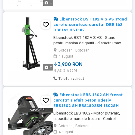
1
Eibenstock BST 182 V S VS stand
carota carotoza carotat DBE 162
DBE162 BST182
Eibenstock BST 182 V S VS - Stand
pentru masina de gaurit - diametru max.
carota la 90 202 mm - inaltime coloana
Botosani, Botosani
995 mm - inclinatie maxima 45 - baza
4 august
prindere ancora 330x250 mm - coloana
3,900 RON
din aluminiu - rezistenta inalta la torsiune -
2
4,300 RON
usor de transportat si montat - coloana
lata, cu dantura continua, ...
Telefon validat
Eibenstock EBS 1802 SH frezat
curatat slefuit beton adeziv
EBS1802 SH EBS1802SH 1802SH
Eibenstock EBS 1802 - Motor puternic,
capacitate mare de frezare - Control
electronic pentru: start lin, viteza
Botosani, Botosani
constanta, reducerea vitezei in caz de
4 august
suprasarcina, controlul temperaturii,