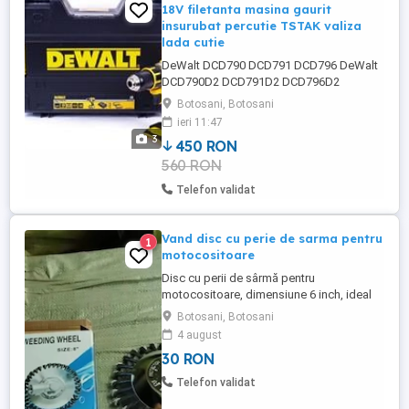
18V filetanta masina gaurit
insurubat percutie TSTAK valiza
lada cutie
DeWalt DCD790 DCD791 DCD796 DeWalt
DCD790D2 DCD791D2 DCD796D2
Filetanta - 450 RON Valiza TSTAK - 80
Botosani, Botosani
RON Acumulatori 2.0Ah DCB183
ieri 11:47
disponibili
3
450 RON
560 RON
Telefon validat
Vand disc cu perie de sarma pentru
1
motocositoare
Disc cu perii de sârmă pentru
motocositoare, dimensiune 6 inch, ideal
pentru curățarea buruienilor, ruginii și a
Botosani, Botosani
suprafețelor dure. Fabricat din materiale
4 august
rezistente, oferă durabilitate și eficiență
30 RON
ridicată în utilizare. Compatibil cu
majoritatea motocoaselor, perfect pentru
Telefon validat
lucrări în gospodărie, grădină ...