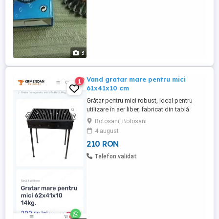
3
Vand gratar mare pentru mici
1
61x41x10 cm
Grătar pentru mici robust, ideal pentru
utilizare în aer liber, fabricat din tablă
groasă de 3 mm pentru rezistență și
Botosani, Botosani
durabilitate ridicată. Dimensiuni
4 august
generoase de 61x41x10 cm, perfecte
210 RON
pentru gătit simultan mai multe porții.
Prevăzut cu 4 picioare demontabile de 60
Telefon validat
cm lungime, ușor de montat și transportat.
...