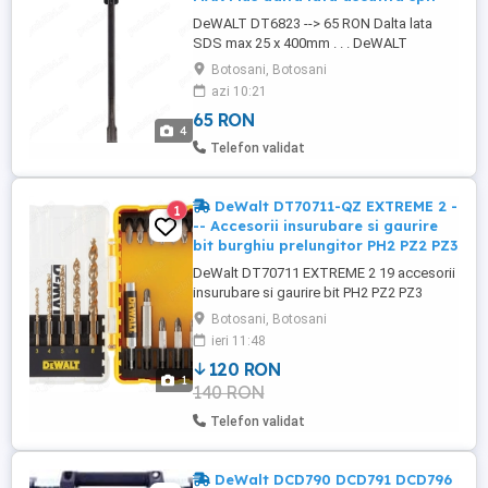
DeWALT DT6823 --> 65 RON Dalta lata
SDS max 25 x 400mm . . . DeWALT
DT6806 --> 80 RON Dalta SDS-Plus pentru
Botosani, Botosani
decapat gresie faianta 40 x 250mm . . .
azi 10:21
DeWALT DT6824 --> 95 RON Dalta lata
65 RON
SDS max 50 x 400mm . . . DeWALT
4
DT6812 XLR --> 190 RON Dalta lata SDS
Telefon validat
max 25 x 400 mm . . . DeWALT DT6889
XLR --> 190 ...
DeWalt DT70711-QZ EXTREME 2 -
1
-- Accesorii insurubare si gaurire
bit burghiu prelungitor PH2 PZ2 PZ3
DeWalt DT70711 EXTREME 2 19 accesorii
insurubare si gaurire bit PH2 PZ2 PZ3
35mm 50mm burghiu 2mm 3mm 4mm
Botosani, Botosani
5mm 6mm 8mm prelungitor magnetic
ieri 11:48
120 RON
1
140 RON
Telefon validat
DeWalt DCD790 DCD791 DCD796