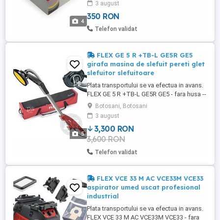
3 august
25 Velcro --- 350 ron Set 25 plase, site
350 RON
abrazive pentru masina slefuit pereti, 225
4
mm, granulatie P120 446.203 446203
Telefon validat
FLEX GE 5 R +TB-L GE5R GE5
girafa masina de slefuit pereti glet
slefuitor slefuitoare
Plata transportului se va efectua in avans.
FLEX GE 5 R +TB-L GE5R GE5 - fara husa --
- 3300 Ron FLEX GE 5 R +TB-L GE5R GE5 -
Botosani, Botosani
husa inclusa --- 3700 Ron Girafa masina
3 august
de slefuit pereti Sistem electronic de
3,300 RON
control al turatiei: cu selectia vitezei si
5
3,600 RON
mentinerea constanta a vitezei; Extragerea
eficienta ...
Telefon validat
FLEX VCE 33 M AC VCE33M VCE33
aspirator umed uscat profesional
industrial
Plata transportului se va efectua in avans.
FLEX VCE 33 M AC VCE33M VCE33 - fara