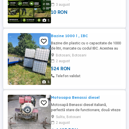
3 august
10 RON
1
Bazine 1000 l , IBC
Bazine din plastic cu o capacitate de 1000
de litri, marcate cu codul IBC. Acestea au
fost utilizate pentru depozitarea sau
Botosani, Botosani
transportarea aracetului . Sunt clatite si
2 august
arata ca si noi. Au palet de plastic . Gura
524 RON
de umplere este larga (diametru aprox
20cm} . Asigur transport in orasul
Telefon validat
Botosani si contra ...
5
Motosapa Benassi diesel
Motosapă Benassi diesel italiană,
perfectă stare de functionare, două viteze
înainte și una inapoi
Sulita, Botosani
2 august