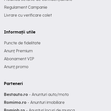
Regulament Campanie
Livrare cu verificare colet
Informații utile
Puncte de fidelitate
Anunț Premium
Abonament VIP
Anunț promo
Parteneri
Bestauto.ro
- Anunturi auto/moto
Romimo.ro
- Anunturi imobiliare
Romjob.ro
- Anunturi locuri de munca