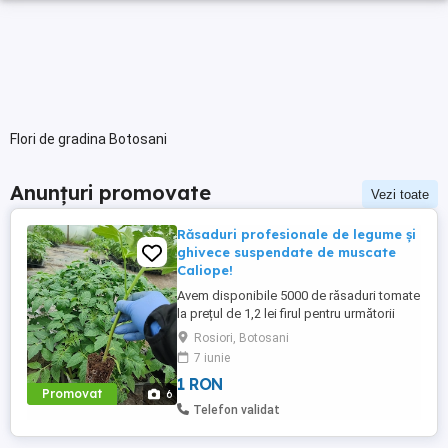
Flori de gradina Botosani
Anunțuri promovate
Vezi toate
Răsaduri profesionale de legume și
ghivece suspendate de muscate
Caliope!
Avem disponibile 5000 de răsaduri tomate
la prețul de 1,2 lei firul pentru următorii
hibrizi! Bufalosteak f1, bufalopink f1,
Rosiori, Botosani
cristal f1, tyrant f1, Chery Red moon f1,
7 iunie
primadona f1 și leroxy F1 limitate că și
1 RON
număr de răsaduri. Atenție prețul este
Promovat
6
pentru întreaga cantitate! Pentru detalii
Telefon validat
suplimentare ...