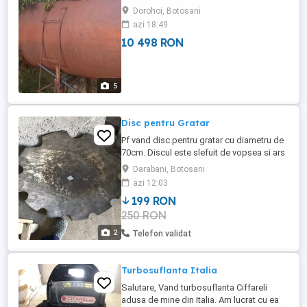
Dorohoi, Botosani
azi 18:49
10 498 RON
5
Disc pentru Gratar
Pf vand disc pentru gratar cu diametru de
70cm. Discul este slefuit de vopsea si ars
pe foc cu ulei,trebuie doar sai astupati
Darabani, Botosani
gaura si s al puneti la treaba Discul este
azi 12:03
nou n am apucat s al folosesc deoarece
199 RON
am ceaun si il folosesc pe ala Gros in
250 RON
carne nu tabla subtire! Ridicare personala
nu li ...
2
Telefon validat
Turbosuflanta Italia
Salutare, Vand turbosuflanta Ciffareli
adusa de mine din Italia. Am lucrat cu ea