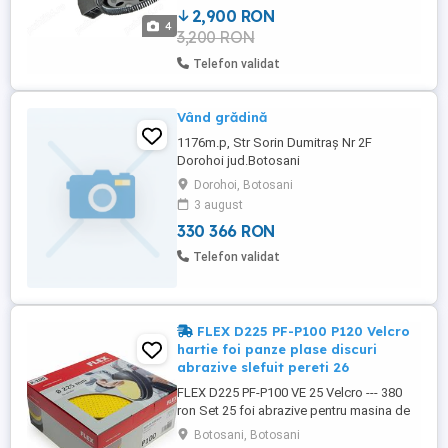
2,900 RON
stoparea pornirii accidentale in cazul
4
3,200 RON
caderilor de tensiune - Aparatoare
segmentata pliabila pentru acces pana ...
Telefon validat
Vând grădină
1176m.p, Str Sorin Dumitraș Nr 2F
Dorohoi jud.Botosani
Dorohoi, Botosani
3 august
330 366 RON
Telefon validat
FLEX D225 PF-P100 P120 Velcro
hartie foi panze plase discuri
abrazive slefuit pereti 26
FLEX D225 PF-P100 VE 25 Velcro --- 380
ron Set 25 foi abrazive pentru masina de
slefuit pereti, 225 mm, granulatie P1 FLEX
Botosani, Botosani
D225 0CGT-P120 XGT-P120 OCGT-P120 VE