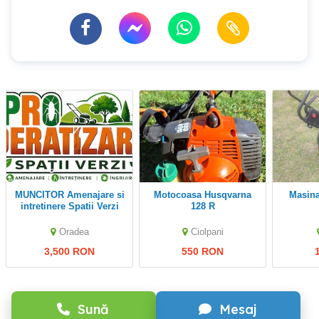
MUNCITOR Amenajare si
Motocoasa Husqvarna
Masina electrică tuns
intretinere Spatii Verzi
128 R
Oradea
Ciolpani
3,500 RON
550 RON
Sună
Mesaj