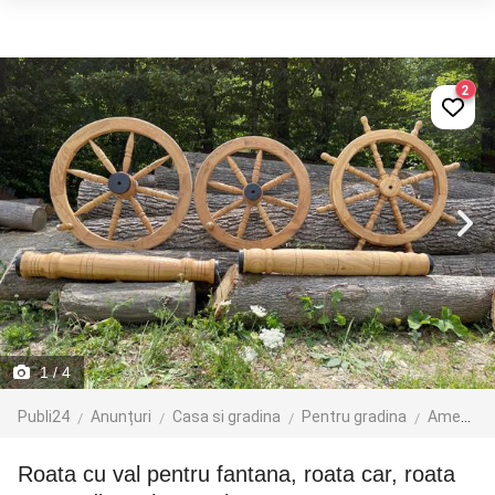
2
1
/ 4
Publi24
Anunțuri
Casa si gradina
Pentru gradina
Amenajari gradini
Roata cu val pentru fantana, roata car, roata