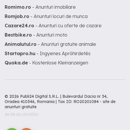
Romimo.ro
- Anunturi imobiliare
Romjob.ro
- Anunturi locuri de munca
Cazare24.ro
- Anunturi cu oferte de cazare
Bestbike.ro
- Anunturi moto
Animalutul.ro
- Anunturi gratuite animale
Startapro.hu
- Ingyenes Apróhirdetés
Quoka.de
- Kostenlose Kleinanzeigen
© 2026 Publi24 Digital S.R.L. | Bulevardul Dacia nr 34,
Oradea 410346, Romania | Tax ID: RO20201084 -
site de
anunturi gratuite
26.08.06.c0c206c