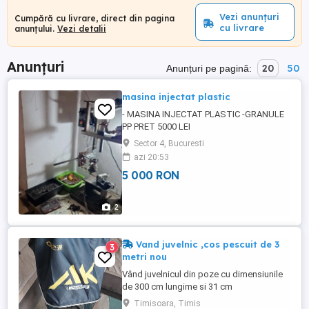
Vezi anunțuri
Cumpără cu livrare, direct din pagina
cu livrare
anunțului.
Vezi detalii
Anunțuri
20
50
Anunțuri pe pagină:
masina injectat plastic
- MASINA INJECTAT PLASTIC -GRANULE
PP PRET 5000 LEI
Sector 4, Bucuresti
azi 20:53
5 000 RON
2
Vand juvelnic ,cos pescuit de 3
3
metri nou
Vând juvelnicul din poze cu dimensiunile
de 300 cm lungime si 31 cm
latime.Juvelnicul este nou!!!Pentru cei cu
Timisoara, Timis