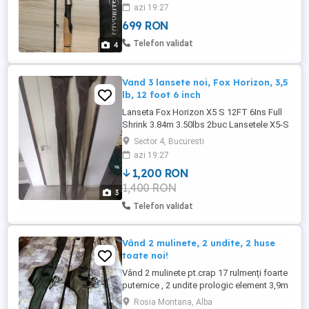
azi 19:27
699 RON
Telefon validat
4
Vand 3 lansete noi, Fox Horizon, 3,5
lb, 12 foot 6 inch
Lanseta Fox Horizon X5 S 12FT 6Ins Full
Shrink 3.84m 3.50lbs 2buc Lansetele X5-S
sunt fabricate cu ajutorul unor tehnologii
Sector 4, Bucuresti
de varf de prelucrare a carbonului intrucat
azi 19:27
s-a dorit obtinerea unui semifabricat mai
1,200 RON
rezistent si mai puternic, pastrand insa
1,400 RON
greutatea scazuta si diametrul blank-ului
3
redus. ...
Telefon validat
Vând 2 mulinete, 2 undite, 2 huse
toate noi!
Vând 2 mulinete pt.crap 17 rulmenți foarte
puternice , 2 undite prologic element 3,9m
,3,5 lb, 2 huse originale prologic toate noi!
Rosia Montana, Alba