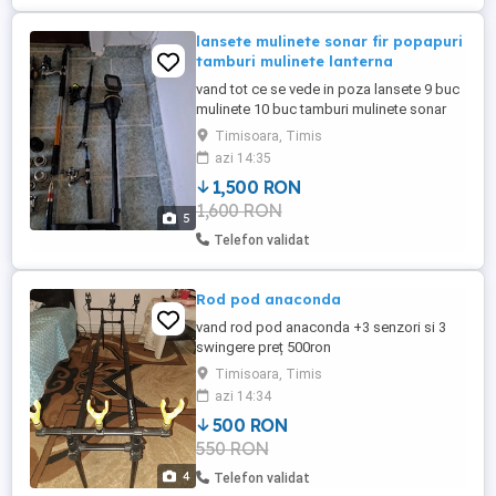
lansete mulinete sonar fir popapuri
tamburi mulinete lanterna
vand tot ce se vede in poza lansete 9 buc
mulinete 10 buc tamburi mulinete sonar
pești plasa depozitat pești galeata fir
Timisoara, Timis
testil fir monofilament 3d lampa gaz
azi 14:35
popapuri swingere senzori pescuit
1,500 RON
lanterna macinatoare momeala tot ce este
1,600 RON
in poza la suma de 1500ron
5
Telefon validat
Rod pod anaconda
vand rod pod anaconda +3 senzori si 3
swingere preț 500ron
Timisoara, Timis
azi 14:34
500 RON
550 RON
4
Telefon validat