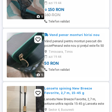
adevărat interesați și de alte detalii pot
azi 19:44
trimite mai multe poze sau filmare.Preț
150 RON
vânzare 150 lei.Prefer predare personala
160 RON
dar trimit și prin courier cu verificare prin
5
Publi!!!
Telefon validat
Vand penar monturi hirisi nou
Vând penarul pentru monturi pescuit din
poze!Penarul este nou și prețul este fix 50
lei!
Timisoara, Timis
azi 19:44
50 RON
Telefon validat
5
Lanseta spining New Breeze
Favorite, 2,7 m, 15-45 g
Lanseta New Breeze Favorite, 2,7 m,
avtiune unltra rapida 15-45 g Lanseta este
noua, nefolosita.
Sector 4, Bucuresti