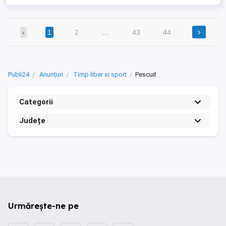
›
‹
1
2
…
43
44
Publi24
Anunțuri
Timp liber si sport
Pescuit
Categorii
Județe
Urmărește-ne pe