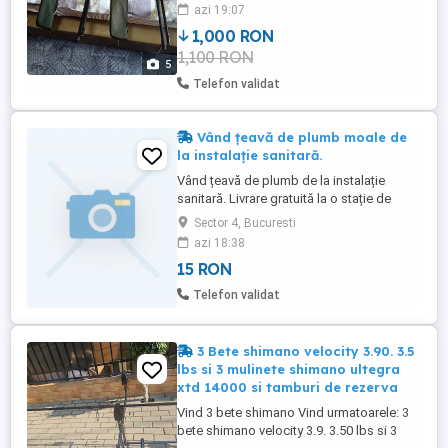
Betele se vând împreună cu huse!Preț
azi 19:07
1000 lei ,pt.mai multe detalii sunați la
1,000 RON
numărul de telefon !
1,100 RON
5
Telefon validat
Vând țeavă de plumb moale de
la instalație sanitară.
Vând țeavă de plumb de la instalație
sanitară. Livrare gratuită la o stație de
metrou. Trimit poze pe Whatsapp. 15 lei /
Sector 4, Bucuresti
kg.
azi 18:38
15 RON
Telefon validat
3 Bete shimano velocity 3.90. 3.5
lbs si 3 mulinete shimano ultegra
xtd 14000 si tamburi de rezerva
Vind 3 bete shimano Vind urmatoarele: 3
bete shimano velocity 3.9. 3.50 lbs si 3