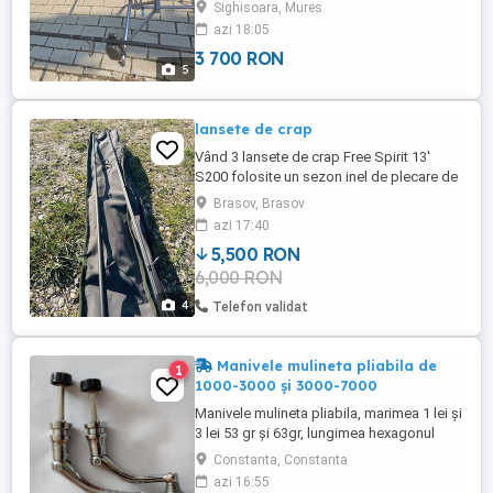
mulinete shimano ultegra xtd 14000 cu
Sighisoara, Mures
frina rapida ,au doar 2 iesiri arata foarte
azi 18:05
bn. Si 3 tamburi cu fir de 25 iar cei de pe
3 700 RON
mulinete de 30. Pret bete 1.600 ron neg.
5
Mulinete 700 ron buc cu tamburi de
rezerva neg. Tel ...
lansete de crap
Vând 3 lansete de crap Free Spirit 13'
S200 folosite un sezon inel de plecare de
40 , bune pentru distanțe , husă este
Brasov, Brasov
cadou. Rog seriozitate
azi 17:40
5,500 RON
6,000 RON
4
Telefon validat
Manivele mulineta pliabila de
1
1000-3000 și 3000-7000
Manivele mulineta pliabila, marimea 1 lei și
3 lei 53 gr și 63gr, lungimea hexagonul
este de 25 mm, brațul 7,3 cm și 30 mm,
Constanta, Constanta
brațul 8,5 cm, diametru hexagon 4,5mm
azi 16:55