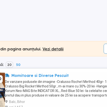
 din pagina anunțului.
Vezi detalii
nă:
20
50
Momitoare si Diverse Pescuit
De vanzare podusele din imagine -Cralusso Rochet Method 40gr- 15
Cralusso Big Rocket Method 50gr , m-ai mare cu 30%-20 lei -Hange
Korum Neo-MAG Bite INDICATOR XL , Red-Blue 50 lei -la celelalte ce
pretul dau in plus produse in valoare de 25 lei sa acopere transportu
Balc, Bihor