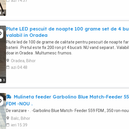
azi 14:57
4
Plute LED pescuit de noapte 100 grame set de 4 bu
valabil in Oradea
Plute led de 100 de grame de calitate pentru pescuit de noapte fa
baterii . Pretul este fix 200 ron pt 4 bucati. NU vand separat.. Valabil
doar in Oradea . Multumesc frumos.
Oradea, Bihor
azi 04:48
3
Mulineta feeder Garbolino Blue Match-Feeder 5
FDM -NOU .
De vanzare - . -Garbolino Blue Match- Feeder 559 FDM , 350 ron-nou ,
Balc, Bihor
ieri 15:39