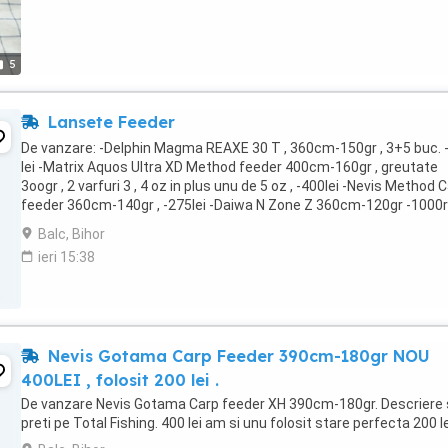
5
Lansete Feeder
De vanzare: -Delphin Magma REAXE 30 T , 360cm-150gr , 3+5 buc. 
lei -Matrix Aquos Ultra XD Method feeder 400cm-160gr , greutate
3oogr , 2 varfuri 3 , 4 oz in plus unu de 5 oz , -400lei -Nevis Method 
feeder 360cm-140gr , -275lei -Daiwa N Zone Z 360cm-120gr -1000
Team feeder by Dome - ...
Balc, Bihor
ieri 15:38
Nevis Gotama Carp Feeder 390cm-180gr NOU
400LEI , folosit 200 lei .
De vanzare Nevis Gotama Carp feeder XH 390cm-180gr. Descriere 
preti pe Total Fishing. 400 lei am si unu folosit stare perfecta 200 le