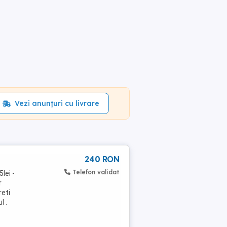
Vezi anunțuri cu livrare
240 RON
Telefon validat
lei -
r
reti
l .