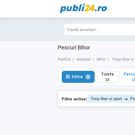
publi
24
.ro
Toate
Perso
Filtre
2
15
15
Pescuit Bihor
Publi24
Anunțuri
Bihor
Timp liber si
Toate
Pers
Filtre
2
15
1
→
Filtre active:
Timp liber si sport
Pe