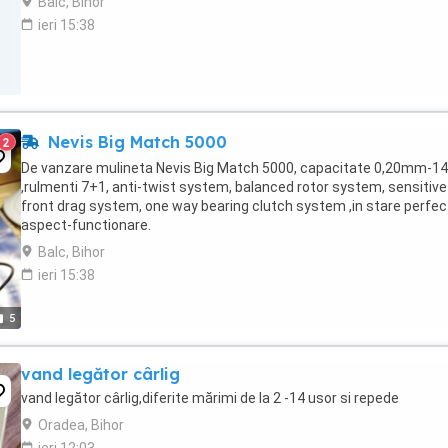
Balc, Bihor
ieri 15:38
Nevis Big Match 5000
2
De vanzare mulineta Nevis Big Match 5000, capacitate 0,20mm-1
,rulmenti 7+1, anti-twist system, balanced rotor system, sensitive
front drag system, one way bearing clutch system ,in stare perfec
aspect-functionare.
Balc, Bihor
ieri 15:38
5
vand legător cârlig
vand legător cârlig,diferite mărimi de la 2 -14 usor si repede
Oradea, Bihor