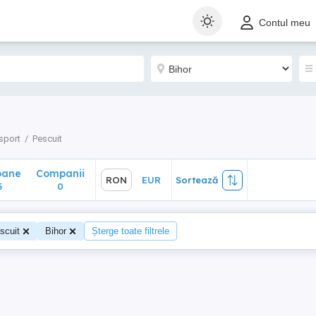
ane
Companii
RON
EUR
Sortează
Contul meu
0
 sport
Pescuit
oane
Companii
RON
EUR
Sortează
5
0
scuit
Bihor
Șterge toate filtrele