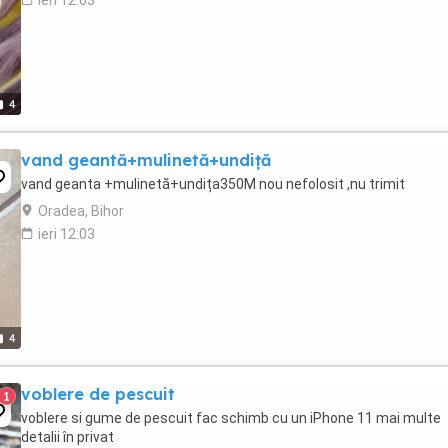
ieri 12:03
4
vand geantă+mulinetă+undiță
vand geanta +mulinetă+undița350M nou nefolosit ,nu trimit
Oradea, Bihor
ieri 12:03
4
voblere de pescuit
1
voblere si gume de pescuit fac schimb cu un iPhone 11 mai multe
detalii în privat