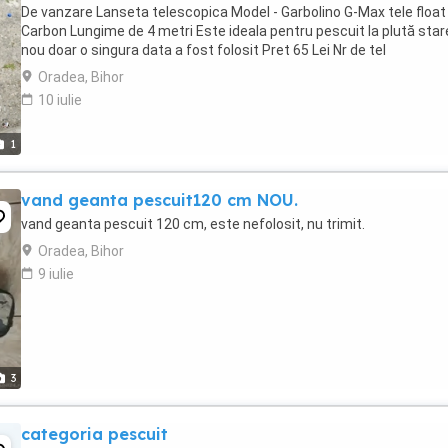
De vanzare Lanseta telescopica Model - Garbolino G-Max tele float
Carbon Lungime de 4 metri Este ideala pentru pescuit la plută star
nou doar o singura data a fost folosit Pret 65 Lei Nr de tel
Oradea, Bihor
10 iulie
1
vand geanta pescuit120 cm NOU.
vand geanta pescuit 120 cm, este nefolosit, nu trimit.
Oradea, Bihor
9 iulie
3
categoria pescuit