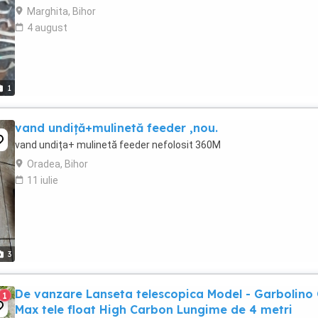
Marghita, Bihor
4 august
1
vand undiță+mulinetă feeder ,nou.
vand undița+ mulinetă feeder nefolosit 360M
Oradea, Bihor
11 iulie
3
De vanzare Lanseta telescopica Model - Garbolino
1
Max tele float High Carbon Lungime de 4 metri