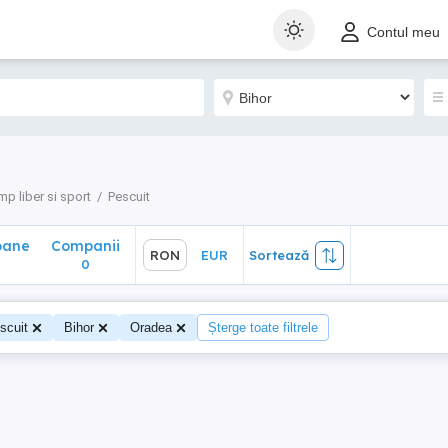
ane
Companii
RON
EUR
Sortează
Contul meu
0
mp liber si sport
Pescuit
oane
Companii
RON
EUR
Sortează
0
scuit
Bihor
Oradea
Șterge toate filtrele