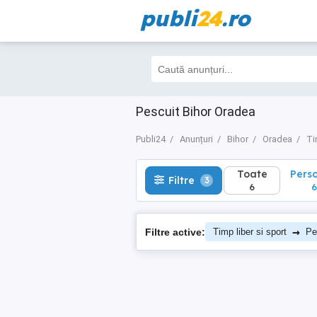
publi
24
.ro
Toate
Perso
Filtre
3
6
6
Pescuit Bihor Oradea
Publi24
Anunțuri
Bihor
Oradea
Ti
Toate
Pers
Filtre
3
6
6
→
Filtre active:
Timp liber si sport
Pe