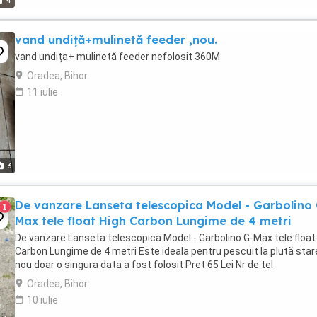
4
vand undiță+mulinetă feeder ,nou.
vand undița+ mulinetă feeder nefolosit 360M
Oradea, Bihor
11 iulie
3
De vanzare Lanseta telescopica Model - Garbolino
1
Max tele float High Carbon Lungime de 4 metri
De vanzare Lanseta telescopica Model - Garbolino G-Max tele float
Carbon Lungime de 4 metri Este ideala pentru pescuit la plută star
nou doar o singura data a fost folosit Pret 65 Lei Nr de tel
Oradea, Bihor
10 iulie