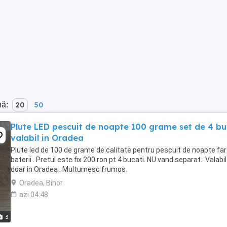
nă:
20
50
Plute LED pescuit de noapte 100 grame set de 4 bu
valabil in Oradea
Plute led de 100 de grame de calitate pentru pescuit de noapte fa
baterii . Pretul este fix 200 ron pt 4 bucati. NU vand separat.. Valabil
doar in Oradea . Multumesc frumos.
Oradea, Bihor
azi 04:48
3