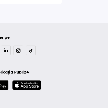
ne pe
licația Publi24