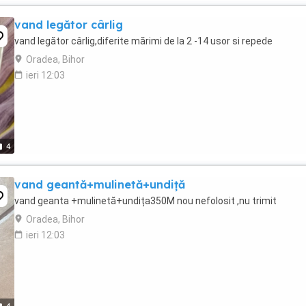
vand legător cârlig
vand legător cârlig,diferite mărimi de la 2 -14 usor si repede
Oradea, Bihor
ieri 12:03
4
vand geantă+mulinetă+undiță
vand geanta +mulinetă+undița350M nou nefolosit ,nu trimit
Oradea, Bihor
ieri 12:03