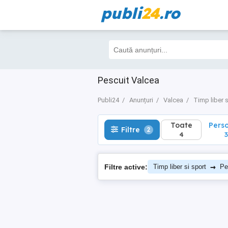
publi
24
.ro
Toate
Perso
Filtre
2
4
3
Pescuit Valcea
Publi24
Anunțuri
Valcea
Timp liber s
Toate
Pers
Filtre
2
4
3
→
Filtre active:
Timp liber si sport
Pe