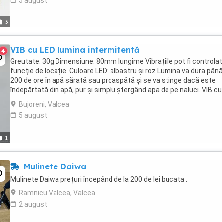
5 august
3
VIB cu LED lumina intermitentă
4
Greutate: 30g Dimensiune: 80mm lungime Vibrațiile pot fi controlat
funcție de locație. Culoare LED: albastru și roz Lumina va dura până
200 de ore în apă sărată sau proaspătă și se va stinge dacă este
îndepărtată din apă, pur și simplu ștergând apa de pe naluci. VIB c
lumina intermitentă ...
Bujoreni, Valcea
5 august
1
Mulinete Daiwa
Mulinete Daiwa prețuri începând de la 200 de lei bucata .
Ramnicu Valcea, Valcea
2 august