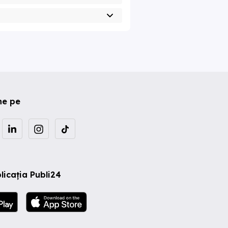
ne pe
licația Publi24