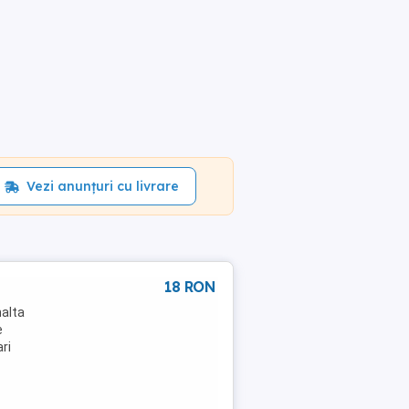
Vezi anunțuri cu livrare
18 RON
nalta
e
ri