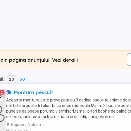
 din pagina anunțului.
Vezi detalii
nă:
20
50
Montura pescuit
2
Aceasta montura este prevazuta cu 9 carlige ascutite chimic de i
calitate si poate fi folosita cu orice momeala.Minim 2 buc. se poat
pune pe ea:boabe porumb,viermisori,rame,lipitori bobite de paine,ca
de lemn, inclusiv o turtita de nada si se infig carligele in ea.
Bujoreni, Valcea