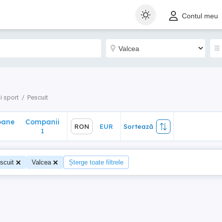
ane
Companii
RON
EUR
Sortează
Contul meu
1
i sport
Pescuit
oane
Companii
RON
EUR
Sortează
1
scuit
Valcea
Șterge toate filtrele