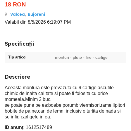
18
RON
Valcea
,
Bujoreni
Valabil din 8/5/2026 6:19:07 PM
Specificații
Tip articol
monturi - plute - fire - carlige
Descriere
Aceasta montura este prevazuta cu 9 carlige ascutite
chimic de inalta calitate si poate fi folosita cu orice
momeala.Minim 2 buc.
se poate pune pe ea:boabe porumb,viermisori,rame,lipitori
bobite de paine,cari de lemn, inclusiv o turtita de nada si
se infig carligele in ea.
ID anunț
: 1612517489