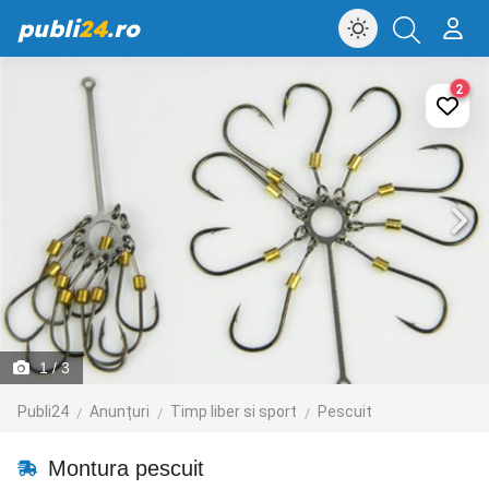
publi
24
.ro
2
1
/ 3
Publi24
Anunțuri
Timp liber si sport
Pescuit
Montura pescuit