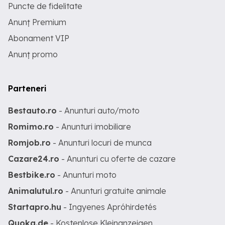
Puncte de fidelitate
Anunț Premium
Abonament VIP
Anunț promo
Parteneri
Bestauto.ro
- Anunturi auto/moto
Romimo.ro
- Anunturi imobiliare
Romjob.ro
- Anunturi locuri de munca
Cazare24.ro
- Anunturi cu oferte de cazare
Bestbike.ro
- Anunturi moto
Animalutul.ro
- Anunturi gratuite animale
Startapro.hu
- Ingyenes Apróhirdetés
Quoka.de
- Kostenlose Kleinanzeigen