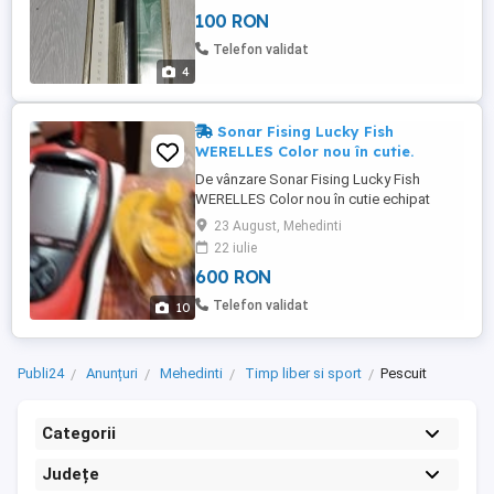
100 RON
Telefon validat
4
Sonar Fising Lucky Fish
WERELLES Color nou în cutie.
De vânzare Sonar Fising Lucky Fish
WERELLES Color nou în cutie echipat
complect.
23 August, Mehedinti
22 iulie
600 RON
Telefon validat
10
Publi24
Anunțuri
Mehedinti
Timp liber si sport
Pescuit
Categorii
Județe