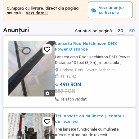
Vezi anunțuri
Cumpără cu livrare, direct din pagina
cu livrare
anunțului.
Vezi detalii
Anunțuri
20
50
Anunțuri pe pagină:
Lanseta Rod Hutchinson DMX
Power Distance
Lanseta crap Rod Hutchinson DMX Power
Distance 13 feet (3,9m) , impecabila ,
folosita de 4 ori , ca noua , detalii
Drobeta-Turnu Severin, Mehedinti
azi 12:42
490 RON
550 RON
5
Telefon validat
Tei lansete cu mulinete și tambur
de rezervă
Trei lansete funcționale cu mulinete
aferente și tambur de rezervă.