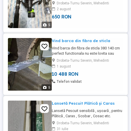
Drobeta-Turnu Severin, Mehedinti
2 august
650 RON
5
Vind barca din fibra de sticla
Vind barca din fibra de sticla 380 140 cm
perfect functionala nu este lovita sau
sparta ,vine la pachet cu un motor de 3cp
Drobeta-Turnu Severin, Mehedinti
in 4t 2 huse de protectie cala de ridicare
1 august
din apa troliu. Fabricatie 2017 .
10 488 RON
Telefon validat
5
Lansetă Pescuit Plătică și Caras
Lansetă Pescuit sensibilă , ușoară , pentru
Plătică , Caras , Scobar , Cosac etc.
Drobeta-Turnu Severin, Mehedinti
31 iulie