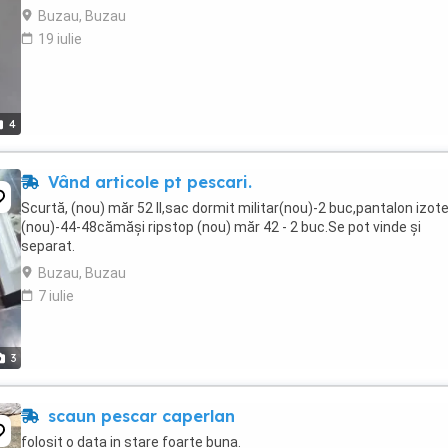
Buzau, Buzau
19 iulie
4
Vând articole pt pescari.
Scurtă, (nou) măr 52 ll,sac dormit militar(nou)-2 buc,pantalon izot
(nou)-44-48cămăși ripstop (nou) măr 42 - 2 buc.Se pot vinde și
separat.
Buzau, Buzau
7 iulie
3
scaun pescar caperlan
folosit o data in stare foarte buna.