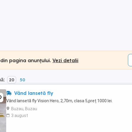
 din pagina anunțului.
Vezi detalii
nă:
20
50
Vând lansetă fly
Vând lansetă fly Vision Hero, 2,70m, clasa 5,preț 1000 lei.
Buzau, Buzau
3 august