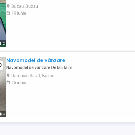
Buzau, Buzau
19 iunie
2
Navomodel de vânzare
Navomodel de vânzare Detalii la nr.
Ramnicu Sarat, Buzau
15 iunie
3