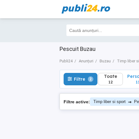
publi
24
.ro
Toate
Perso
Filtre
2
12
11
Pescuit Buzau
Publi24
Anunțuri
Buzau
Timp liber s
Toate
Pers
Filtre
2
12
1
→
Filtre active:
Timp liber si sport
Pe