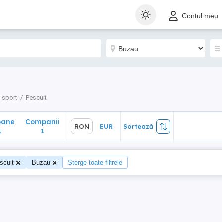
ane
Companii
RON
EUR
Sortează
Contul meu
1
i sport
Pescuit
oane
Companii
RON
EUR
Sortează
1
1
scuit
Buzau
Șterge toate filtrele