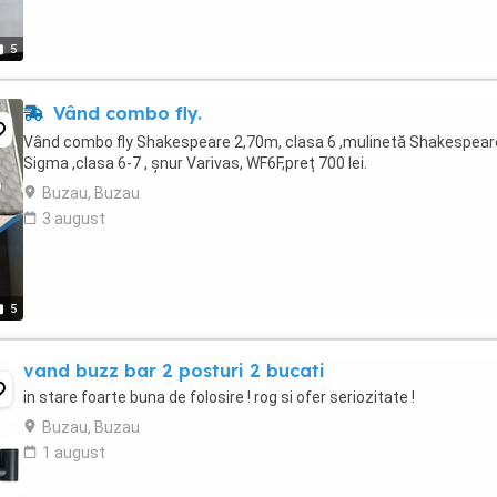
5
Vând combo fly.
Vând combo fly Shakespeare 2,70m, clasa 6 ,mulinetă Shakespear
Sigma ,clasa 6-7 , șnur Varivas, WF6F,preț 700 lei.
Buzau, Buzau
3 august
5
vand buzz bar 2 posturi 2 bucati
in stare foarte buna de folosire ! rog si ofer seriozitate !
Buzau, Buzau
1 august