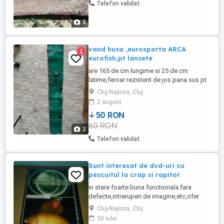
Telefon validat
2
vand husa ,eurosporta ARCA
1
eurofish,pt lansete
are 165 de cm lungime si 25 de cm
latime,feroar rezistent de jos pana sus pt
a scoate mai rapid si usor lansetele. Are
Cluj-Napoca, Cluj
un buzunar lateral 120x12cm pentru
2 august
minciog, suporti lansete, eventual
50 RON
umbrela,fermoar metalic gros Este un
60 RON
material impermeabil foarte rezistent, este
2
folosita, dar este in stare buna,adusa ...
Telefon validat
Sunt interesat de dvd-uri cu
pescuitul la crap si rapitor
in stare foarte buna functionala.fara
defecte,intreruperi de imagine,etc,ofer
10lei pe bucata sau eventuale schimburi
Cluj-Napoca, Cluj
cu produse din anunturile mele.ofer si cer
30 iulie
seriozitate