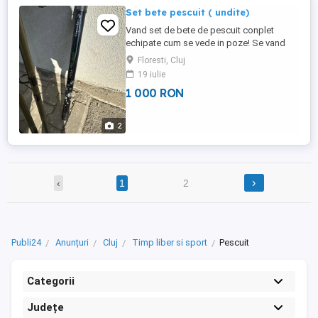
Set bete pescuit ( undite)
Vand set de bete de pescuit conplet
echipate cum se vede in poze! Se vand
impreuna cu husa!
Floresti, Cluj
19 iulie
1 000 RON
2
›
‹
1
2
Publi24
Anunțuri
Cluj
Timp liber si sport
Pescuit
Categorii
Județe