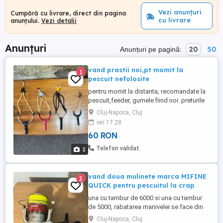
Vezi anunțuri
Cumpără cu livrare, direct din pagina
cu livrare
anunțului.
Vezi detalii
Anunțuri
20
50
Anunțuri pe pagină:
vand prastii noi,pt momit la
1
pescuit nefolosite
pentru momit la distanta, recomandate la
pescuit,feeder, gumele fiind noi. preturile
sunt intre 60 si 80 de lei. sunt de buna
Cluj-Napoca, Cluj
calitate si foarte rezistente.
ieri 17:28
60 RON
Telefon validat
2
vand doua mulinete marca MIFINE
2
QUICK pentru pescuitul la crap
una cu tambur de 6000 si una cu tambur
de 5000, rabatarea manivelei se face din
buton. Sunt echipate cu fir de 25 de mm.
Cluj-Napoca, Cluj