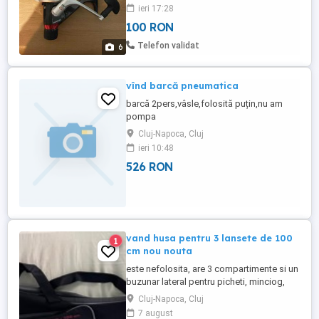
Sunt in stare foarte buna, ca noi, fiind
ieri 17:28
utilizate la o singura partida de pescuit.
100 RON
Pretul este pe bucata.,nu se vand
separat,pretul nu este negociabil.
Telefon validat
6
vînd barcă pneumatica
barcă 2pers,vâsle,folosită puțin,nu am
pompa
Cluj-Napoca, Cluj
ieri 10:48
526 RON
vand husa pentru 3 lansete de 100
1
cm nou nouta
este nefolosita, are 3 compartimente si un
buzunar lateral pentru picheti, minciog,
umbrela, etc. pretul nu este negociabil.
Cluj-Napoca, Cluj
7 august