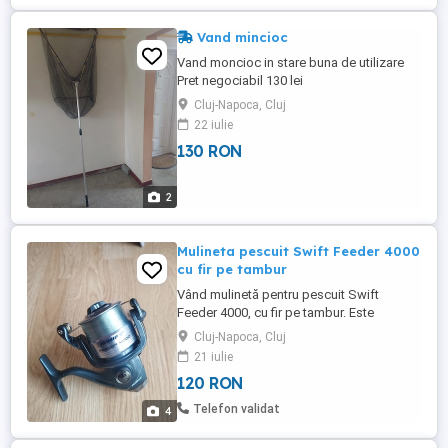
Vand mincioc
Vand moncioc in stare buna de utilizare
Pret negociabil 130 lei
Cluj-Napoca, Cluj
22 iulie
130 RON
2
Mulineta pescuit Swift Feeder 4000
cu fir pe tambur
Vând mulinetă pentru pescuit Swift
Feeder 4000, cu fir pe tambur. Este
nefolosită, o mulinetă de calitate, la un
Cluj-Napoca, Cluj
pret bun. Trimit si in țară.
21 iulie
120 RON
Telefon validat
4