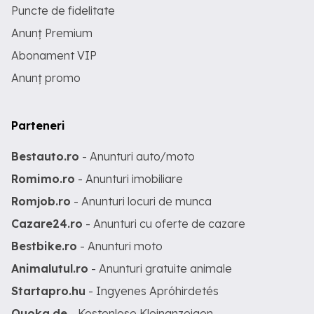
Puncte de fidelitate
Anunț Premium
Abonament VIP
Anunț promo
Parteneri
Bestauto.ro
- Anunturi auto/moto
Romimo.ro
- Anunturi imobiliare
Romjob.ro
- Anunturi locuri de munca
Cazare24.ro
- Anunturi cu oferte de cazare
Bestbike.ro
- Anunturi moto
Animalutul.ro
- Anunturi gratuite animale
Startapro.hu
- Ingyenes Apróhirdetés
Quoka.de
- Kostenlose Kleinanzeigen