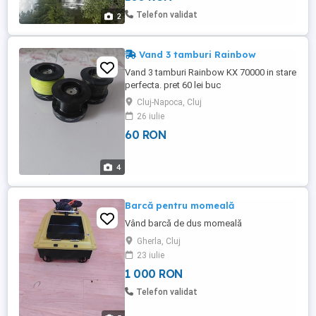
Telefon validat
2
Vand 3 tamburi Rainbow
Vand 3 tamburi Rainbow KX 70000 in stare
perfecta. pret 60 lei buc
Cluj-Napoca, Cluj
26 iulie
60 RON
4
Barcă pentru momeală
Vând barcă de dus momeală
Gherla, Cluj
23 iulie
1 000 RON
Telefon validat