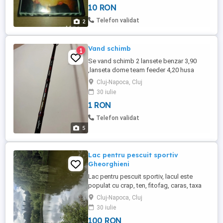
10 RON
Telefon validat
2
Vand schimb
1
Se vand schimb 2 lansete benzar 3,90
,lanseta dome team feeder 4,20 husa
pentru ele, 2 senzori carp expert 2 senzori
Cluj-Napoca, Cluj
chinezarie mulinete 2 bucati carp expert
30 iulie
,nada si pop upuri
1 RON
Telefon validat
5
Lac pentru pescuit sportiv
Gheorghieni
Lac pentru pescuit sportiv, lacul este
populat cu crap, ten, fitofag, caras, taxa
100 ron 12 ore,orar 7-19.1 bat-pescuit la
Cluj-Napoca, Cluj
pluta
30 iulie
100 RON