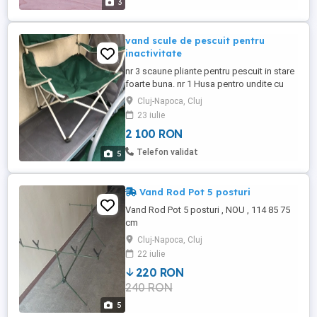
3
vand scule de pescuit pentru
inactivitate
nr 3 scaune pliante pentru pescuit in stare
foarte buna. nr 1 Husa pentro undite cu
multe buzunare(trebuie cusuta un pic) nr 1
Cluj-Napoca, Cluj
suport pentru 4 undite la stand nr 10
23 iulie
undite absolut in stare optima de
2 100 RON
functionare : 1- GOLDSTAR Duna L 240
2sectiuni 500g cu Mulin BARACUDA 2-
Telefon validat
5
GOLDSTAR Vario L 360 3sectiuni ...
Vand Rod Pot 5 posturi
Vand Rod Pot 5 posturi , NOU , 114 85 75
cm
Cluj-Napoca, Cluj
22 iulie
220 RON
240 RON
5