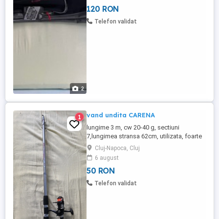
120 RON
Telefon validat
2
vand undita CARENA
1
lungime 3 m, cw 20-40 g, sectiuni
7,lungimea stransa 62cm, utilizata, foarte
usoara si flexibila. recomandata pt
Cluj-Napoca, Cluj
incepatori si nu numai. mulineta nu este
6 august
inclusa in pretul afisat.
50 RON
Telefon validat