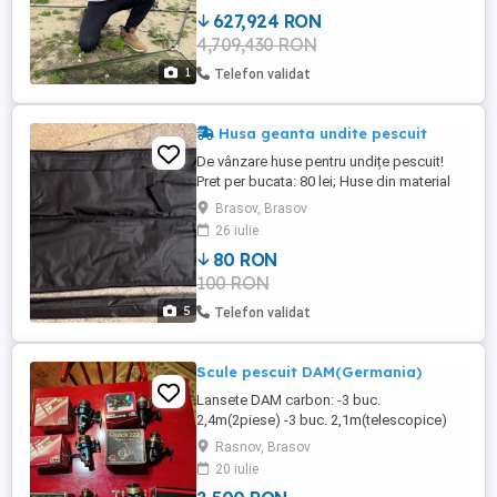
627,924 RON
4,709,430 RON
1
Telefon validat
Husa geanta undite pescuit
De vânzare huse pentru undițe pescuit!
Pret per bucata: 80 lei; Huse din material
textil rezistent, cu compartimente
Brasov, Brasov
interioare pentru protecție și organizare.
26 iulie
Mai multe bucăți disponibile ; 2
80 RON
dimensiuni: 120x20 cm și 100x20 cm Se
100 RON
vând și separat ;
5
Telefon validat
Scule pescuit DAM(Germania)
Lansete DAM carbon: -3 buc.
2,4m(2piese) -3 buc. 2,1m(telescopice)
-1buc. 2,1m(2piese) -1buc. 3m Baracuda
Rasnov, Brasov
telescopic -2buc. lansete 2.1mJapan
20 iulie
telescopic -Mulinete Dam, 6pcs, cf. foto -