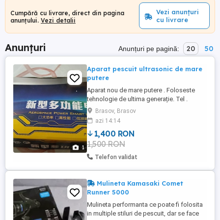
Vezi anunțuri
Cumpără cu livrare, direct din pagina
cu livrare
anunțului.
Vezi detalii
Anunțuri
20
50
Anunțuri pe pagină:
Aparat pescuit ultrasonic de mare
putere
Aparat nou de mare putere . Foloseste
tehnologie de ultima generație. Tel .
Brasov, Brasov
azi 14:14
1,400 RON
1,500 RON
1
Telefon validat
Mulineta Kamasaki Comet
Runner 5000
Mulineta performanta ce poate fi folosita
in multiple stiluri de pescuit, dar se face