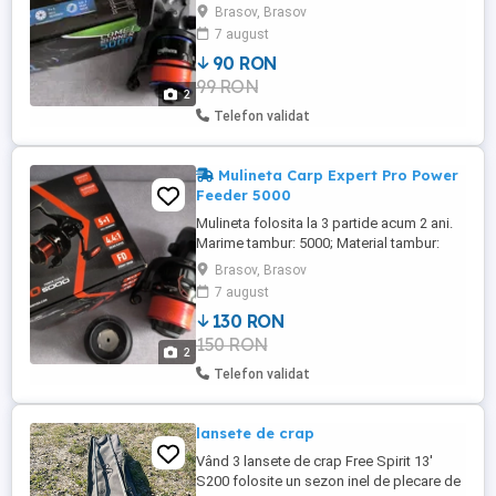
remarcata cel mai bine in pescuitul
Brasov, Brasov
stationar. Corp: grafit Frana frontala
7 august
Baitrunner Nr. rulmenti: 7+1 Raport
90 RON
recuperare: 5.2:1 Capacitate tambur:
99 RON
0.28mm 250m Greutate: 485g
2
Telefon validat
Mulineta Carp Expert Pro Power
Feeder 5000
Mulineta folosita la 3 partide acum 2 ani.
Marime tambur: 5000; Material tambur:
aliaj tratat anticoroziune; Tambur de
Brasov, Brasov
rezerva: Grafit; Capacitate tambur: 0.30mm
7 august
175m; Raport de recuperare: 4.1:1; Numar
130 RON
Rulmenti: 5+1; Material corp mulineta:
150 RON
Grafit; Greutate (cantarita de
2
MarelePescar):413g; Frana: ...
Telefon validat
lansete de crap
Vând 3 lansete de crap Free Spirit 13'
S200 folosite un sezon inel de plecare de