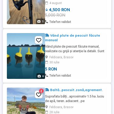
daiwa super spod 13ft.+husa tracker.
4 august
Setul va fi ridicat din Brasov sau Cristian.
4,500 RON
5,000 RON
5
Telefon validat
Vând plute de pescuit făcute
manual
Vând plute de pescuit făcute manual,
realizate cu grijă și atenție la detalii. Sunt
potrivite pentru diferite stiluri de pescuit și
Feldioara, Brasov
pot fi alese în funcție de model și
30 iulie
dimensiune.Preț: între 5 și 15 lei
5 RON
bucată.Pentru comenzi, detalii :Email:
efon:
Telefon validat
6
Baltă...pescuit..zonă,agrement.
2
Suprafata bălți...aproximativ 1.5 ha..luciu
de apă, teren..adiacent...pe
capete..aproximativ 0.80 h
Feldioara, Brasov
28 iulie