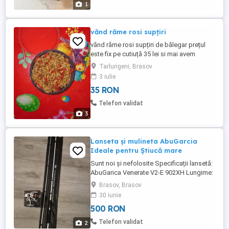
1
vănd răme rosi supțiri
vănd răme rosi supțiri de bălegar prețul
este fix pe cutiuță 35 lei si mai avem
viermusi la 40 lei pe cutiuță cu ridicare
Tarlungeni, Brasov
personal din județul Brașov comuna
3 iulie
Tărlungeni comenzile se fac cu 3 zile
35 RON
înainte (dau si cantitați XXL la 5 kg 300lei
kg doar la răme supțiri )
Telefon validat
3
Lanseta și mulineta AbuGarcia
Ideale pentru Știucă mare
Sunt noi și nefolosite Specificații lansetă:
AbuGarica Venerate V2-E 902XH Lungime:
2.74m; Putere de lansare: 20-80g;
Brasov, Brasov
Acțiune:Moderate-fast Nr. tronsoane 2; Nr.
30 iunie
de inele: 7; Greutate: 271g. Specificații
500 RON
mulinetă: AbuGarcia Max Pro Spinning reel
4000H Marime: 4000; Capacitate fir textil
Telefon validat
2
(m mm): 190 0.20; Raport ...