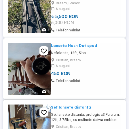
40 , bune pentru distanțe , husă este
Brasov, Brasov
cadou. Rog seriozitate
6 august
5,500 RON
6,000 RON
4
Telefon validat
Lanseta Nash Dot spod
Nefolosita, 12ft, 5lbs
Cristian, Brasov
6 august
450 RON
Telefon validat
4
Set lansete distanta
Set lansete distanta, prologic c3 Fulcrum,
12ft, 3.75lbs, cu mulinete daiwa emblem
45 SCW-QD 5000, plus lanseta spod
Cristian, Brasov