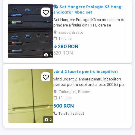
Set Hangere Prologic K3 Hang
Indicator 4buc set
Set Hangere Prologic K3 cu mecanism de
prindere a firului din PTFE care se
monteaza demonteaza in timp record.
Brasov, Brasov
Corpul hangerelor este realizat din carbon
14 iunie
3K. Culorile incluse: rosu, albastru, verde si
280 RON
galben.
320 RON
5
vănd 2 lasete pentru începători
vănd urgent 2 lansate pentru începători
perfect pentru copi prețul este 300 lei pe
ambele buc una are lipsuri de 2 inele din
Tarlungeni, Brasov
mijloc si la vărf si celălat este în stare
13 iunie
perfect aproape prețul pe buc este 200 lei
300 RON
cu ridicare personal din județul Brașov sau
transport prin Posta romnă cu plată de ...
Telefon validat
2