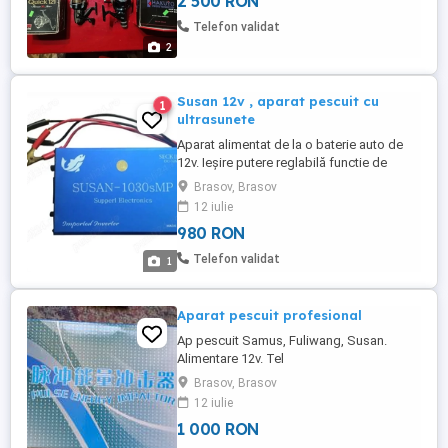
2 500 RON
Minciuna telescopic, rucsac, suporți ,
diverse accesorii...
Telefon validat
2
Susan 12v , aparat pescuit cu
1
ultrasunete
Aparat alimentat de la o baterie auto de
12v. Ieșire putere reglabilă functie de
necesități. Tel .
Brasov, Brasov
12 iulie
980 RON
Telefon validat
1
Aparat pescuit profesional
Ap pescuit Samus, Fuliwang, Susan.
Alimentare 12v. Tel
Brasov, Brasov
12 iulie
1 000 RON