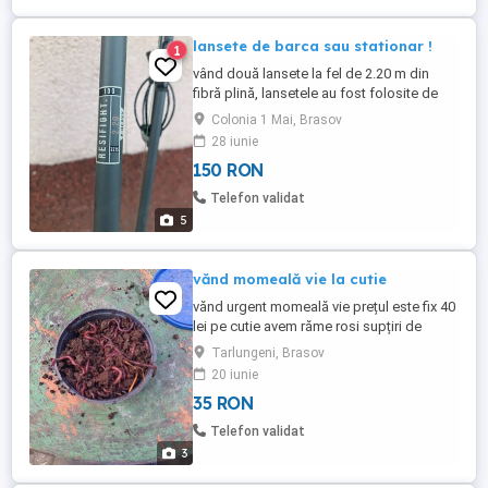
lansete de barca sau stationar !
1
vând două lansete la fel de 2.20 m din
fibră plină, lansetele au fost folosite de
două ori sunt ca și noi și se dau fără
Colonia 1 Mai, Brasov
mulinete prețul este de 150 de lei fiecare!
28 iunie
pt detalii îmi puteți lăsa mesaj!
150 RON
Telefon validat
5
vănd momeală vie la cutie
vănd urgent momeală vie prețul este fix 40
lei pe cutie avem răme rosi supțiri de
bălegar avem si viermusi proaspăt la 35 lei
Tarlungeni, Brasov
pe cutie doar cu ridicare personal din
20 iunie
județul Brașov comuna Tărlungeni
35 RON
Telefon validat
3